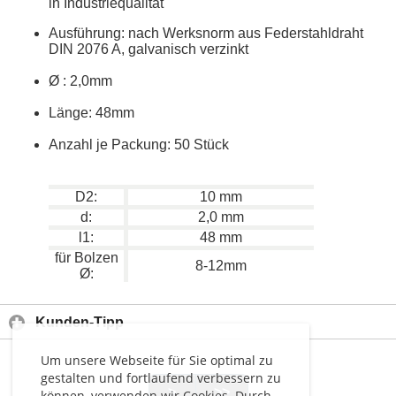
in Industriequalität
Ausführung:
nach Werksnorm aus Federstahldraht
DIN 2076 A
, galvanisch verzinkt
Ø
: 2,0mm
Länge: 48mm
Anzahl je Packung: 50 Stück
D2:
10 mm
d:
2,0 mm
l1:
48 mm
für Bolzen
8-12mm
Ø:
Kunden-Tipp
Um unsere Webseite für Sie optimal zu
gestalten und fortlaufend verbessern zu
>
>>
können, verwenden wir Cookies. Durch