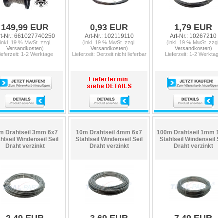
149,99 EUR
0,93 EUR
1,79 EUR
rt-Nr.: 661027740250
Art-Nr.: 102119110
Art-Nr.: 10267210
(inkl. 19 % MwSt. zzgl.
(inkl. 19 % MwSt. zzgl.
(inkl. 19 % MwSt. zzgl
Versandkosten
)
Versandkosten
)
Versandkosten
)
ieferzeit: 1-2 Werktage
Lieferzeit: Derzeit nicht lieferbar
Lieferzeit: 1-2 Werkta
m Drahtseil 3mm 6x7
10m Drahtseil 4mm 6x7
100m Drahtseil 1mm 
hlseil Windenseil Seil
Stahlseil Windenseil Seil
Stahlseil Windenseil 
Draht verzinkt
Draht verzinkt
Draht verzinkt