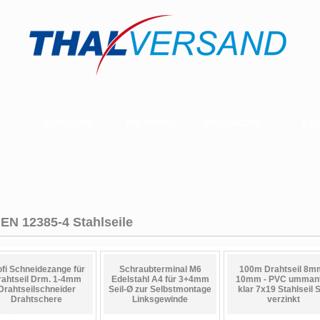
ANMELDEN
IHR KONTO
WARENKORB
KAS
 EN 12385-4 Stahlseile
ofi Schneidezange für
Schraubterminal M6
100m Drahtseil 8mm
rahtseil Drm. 1-4mm
Edelstahl A4 für 3+4mm
10mm - PVC ummant
Drahtseilschneider
Seil-Ø zur Selbstmontage
klar 7x19 Stahlseil S
Drahtschere
Linksgewinde
verzinkt