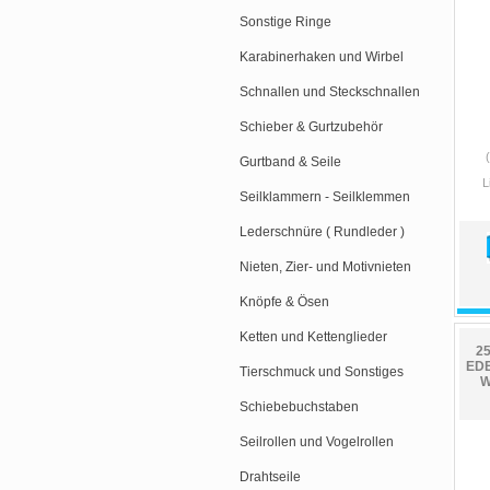
Sonstige Ringe
Karabinerhaken und Wirbel
Schnallen und Steckschnallen
Schieber & Gurtzubehör
Gurtband & Seile
L
Seilklammern - Seilklemmen
Lederschnüre ( Rundleder )
Nieten, Zier- und Motivnieten
Knöpfe & Ösen
Ketten und Kettenglieder
25
EDE
Tierschmuck und Sonstiges
W
Schiebebuchstaben
Seilrollen und Vogelrollen
Drahtseile