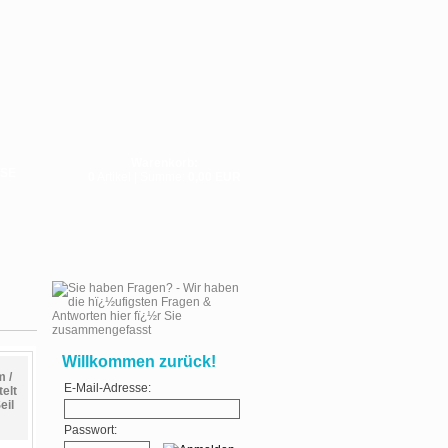
Warenkorb:
SE
0
Artikel | Summe:
0,00 EUR
Willkommen zurück!
 /
E-Mail-Adresse:
elt
eil
Passwort: