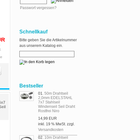
Passwort vergessen?
Schnellkauf
UR
Bitte geben Sie die Artikelnummer
0
aus unserem Katalog ein.
.
ge
Bestseller
01.
50m Drahtseil
2,0mm EDELSTAHL
7x7 Stahlseil
6x7
Windenseil Seil Draht
Seil
Rostfrei Niro
14,99 EUR
inkl. 19 % MwSt. zzgl.
Versandkosten
02.
10m Drahtseil