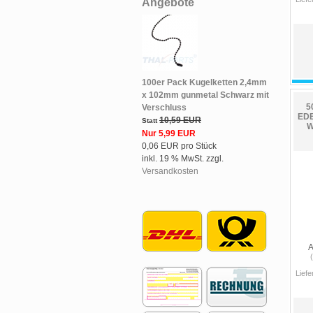
Angebote
100er Pack Kugelketten 2,4mm
x 102mm gunmetal Schwarz mit
5
Verschluss
EDE
10,59 EUR
Statt
W
Nur 5,99 EUR
0,06 EUR pro Stück
inkl. 19 % MwSt. zzgl.
Versandkosten
A
Liefe