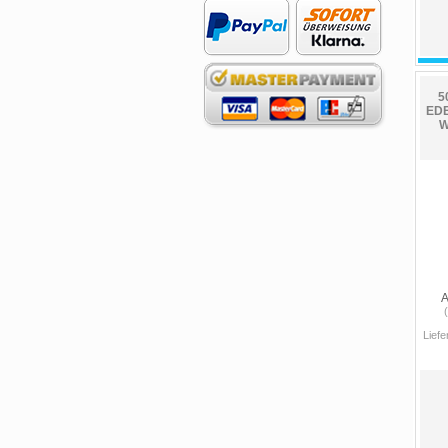
5
EDE
W
A
Liefe