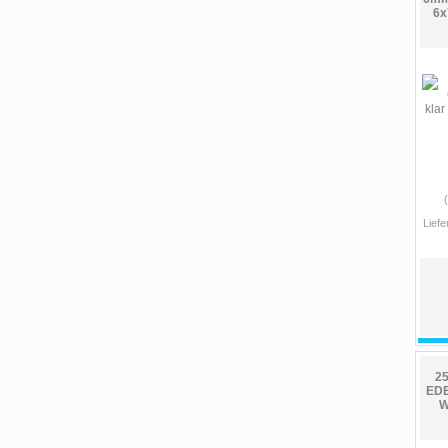
6x
Liefe
25
EDE
W