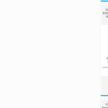
5
EDE
W
A
Liefe
1
6mm 