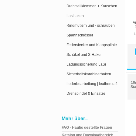
Drahtseilklemmen + Kauschen
Lasthaken
A
Ringmuttern und - schrauben
L
Spannschlösser
Federstecker und Klappsplinte
Schäkel und S-Haken
Ladungssicherung LaSi
Sicherheitskarabinerhaken
10
Lederbearbeitung | leathercraft
Sta
Drehspindel & Einsätze
Mehr über...
FAQ - Häufig gestellte Fragen
Katalog und Downloadbereich