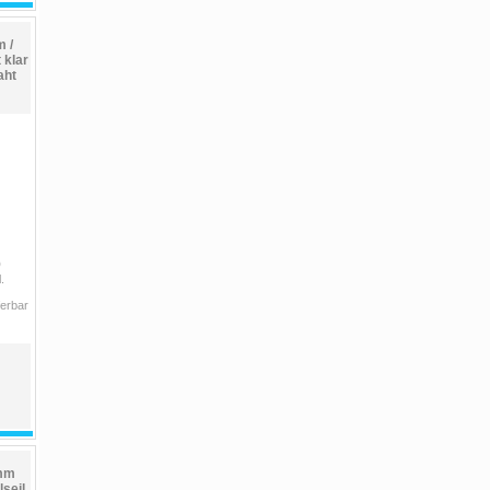
 /
klar
aht
0
.
ferbar
5mm
seil