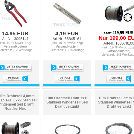
14,95 EUR
4,19 EUR
219,99 EUR
Statt
Nur 199,00 E
Art-Nr.: 3095141
Art-Nr.: 66845161
(inkl. 19 % MwSt. zzgl.
(inkl. 19 % MwSt. zzgl.
Art-Nr.: 10367810
Versandkosten
)
Versandkosten
)
(inkl. 19 % MwSt. zzgl
ieferzeit: 1-2 Werktage
Lieferzeit: 1-2 Werktage
Versandkosten
)
Lieferzeit: 1-2 Werkta
0m Drahtseil 4,0mm
10m Drahtseil 1mm 1x19
10m Drahtseil 2mm 
LSTAHL 7x7 Stahlseil
Stahlseil Windenseil Seil
Stahlseil Windenseil 
indenseil Seil Draht
Draht verzinkt
Draht verzinkt
Rostfrei Niro