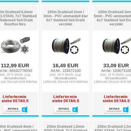
0m Drahtseil 6,0mm
100m Drahtseil 2mm /
100m Drahtseil 3mm
LSTAHL 7x7 Stahlseil
3mm - PVC ummantelt klar
5mm - PVC ummantelt 
indenseil Seil Draht
6x7 Stahlseil Seil Draht
6x7 Stahlseil Seil Dr
Rostfrei Niro
verzinkt
verzinkt
112,99 EUR
16,49 EUR
33,09 EUR
rt-Nr.: 66102776050
Art-Nr.: 103672100
Art-Nr.: 10367310
(inkl. 19 % MwSt. zzgl.
(inkl. 19 % MwSt. zzgl.
(inkl. 19 % MwSt. zzgl
Versandkosten
)
Versandkosten
)
Versandkosten
)
rzeit: Derzeit nicht lieferbar
Lieferzeit: Derzeit nicht lieferbar
Lieferzeit: Derzeit nicht lie
00m Drahtseil 4mm /
250m Drahtseil 1,0mm
250m Drahtseil 1,
- PVC ummantelt klar
EDELSTAHL 7x7 Stahlseil
EDELSTAHL 7x7 Stahl