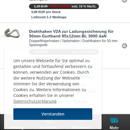
1,29 EUR
Nur 0,89 EUR
inkl. 19 % MwSt.
0,89 EUR pro Stück
Lieferzeit:1-2 Werktage
Drahthaken V2A zur Ladungssicherung für
50mm Gurtband 85x12mm BL 3000 daN
Doppelfingerhaken / Spitzhaken / Drahthaken für 50 mm
Spanngurte
4,91 EUR
Nur 4,49 EUR
inkl. 19 % MwSt.
4,49 EUR pro Stück
Um unsere Webseite für Sie optimal zu
Lieferzeit:1-2 Werktage
gestalten und fortlaufend verbessern zu
können, verwenden wir Cookies. Durch
Impressum
-
AGB
-
Datenschutz
die weitere Nutzung der Webseite
stimmen Sie der Verwendung von
THAL VERSAND © 2026
Cookies zu. Weitere Informationen zu
Alle Preise inkl. MwSt. zzgl. Versand
Cookies erhalten Sie in unserer
Datenschutzerklärung
Zur klassischen Website
Verstanden
0
Katalog
Anmelden
Warenkorb
Mehr