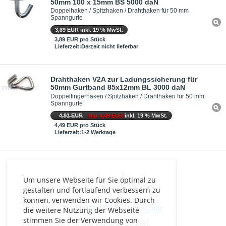
50mm 100 x 15mm BS 5000 daN
Doppelhaken / Spitzhaken / Drahthaken für 50 mm
Spanngurte
3,89 EUR inkl. 19 % MwSt.
3,89 EUR pro Stück
Lieferzeit:Derzeit nicht lieferbar
Drahthaken V2A zur Ladungssicherung für
50mm Gurtband 85x12mm BL 3000 daN
Doppelfingerhaken / Spitzhaken / Drahthaken für 50 mm
Spanngurte
4,91 EUR
Nur 4,49 EUR
inkl. 19 % MwSt.
4,49 EUR pro Stück
Lieferzeit:1-2 Werktage
1
Um unsere Webseite für Sie optimal zu
gestalten und fortlaufend verbessern zu
können, verwenden wir Cookies. Durch
Impressum
-
AGB
-
Datenschutz
die weitere Nutzung der Webseite
stimmen Sie der Verwendung von
THAL VERSAND © 2026