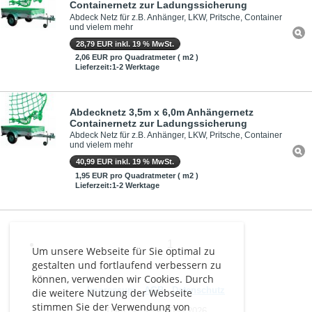
Containernetz zur Ladungssicherung
Abdeck Netz für z.B. Anhänger, LKW, Pritsche, Container
und vielem mehr
28,79 EUR inkl. 19 % MwSt.
2,06 EUR pro Quadratmeter ( m2 )
Lieferzeit:1-2 Werktage
Abdecknetz 3,5m x 6,0m Anhängernetz
Containernetz zur Ladungssicherung
Abdeck Netz für z.B. Anhänger, LKW, Pritsche, Container
und vielem mehr
40,99 EUR inkl. 19 % MwSt.
1,95 EUR pro Quadratmeter ( m2 )
Lieferzeit:1-2 Werktage
1
Um unsere Webseite für Sie optimal zu
gestalten und fortlaufend verbessern zu
können, verwenden wir Cookies. Durch
Impressum
-
AGB
-
Datenschutz
die weitere Nutzung der Webseite
stimmen Sie der Verwendung von
THAL VERSAND © 2026