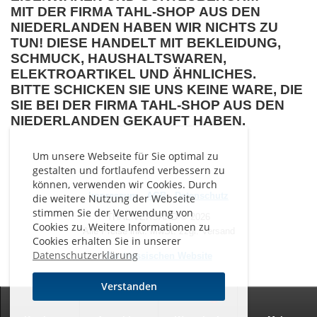
MIT DER FIRMA
TAHL-SHOP
AUS DEN
NIEDERLANDEN
HABEN WIR NICHTS ZU
TUN! DIESE HANDELT MIT BEKLEIDUNG,
SCHMUCK, HAUSHALTSWAREN,
ELEKTROARTIKEL UND ÄHNLICHES.
BITTE SCHICKEN SIE UNS KEINE WARE, DIE
SIE BEI DER FIRMA TAHL-SHOP AUS DEN
NIEDERLANDEN GEKAUFT HABEN.
Um unsere Webseite für Sie optimal zu
gestalten und fortlaufend verbessern zu
können, verwenden wir Cookies. Durch
Impressum
-
AGB
-
Datenschutz
die weitere Nutzung der Webseite
stimmen Sie der Verwendung von
THAL VERSAND © 2026
Cookies zu. Weitere Informationen zu
Alle Preise inkl. MwSt. zzgl. Versand
Cookies erhalten Sie in unserer
Datenschutzerklärung
Zur klassischen Website
Verstanden
0