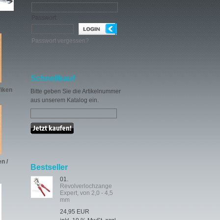
Passwort:
Passwort vergessen?
Schnellkauf
fiken
Bitte geben Sie die Artikelnummer
aus unserem Katalog ein.
n /
Bestseller
01.
Revolverlochzange
Expert, von 2,0 - 4,5
mm
24,95 EUR