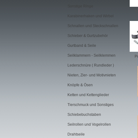
Sonstige Ringe
S
Karabinerhaken und Wirbel
Schnallen und Steckschnallen
Schieber & Gurtzubehör
Gurtband & Seile
Seilklammern - Seilklemmen
P
Lederschnüre ( Rundleder )
Nieten, Zier- und Motivnieten
Knöpfe & Ösen
Ketten und Kettenglieder
Tierschmuck und Sonstiges
Schiebebuchstaben
Seilrollen und Vogelrollen
Drahtseile