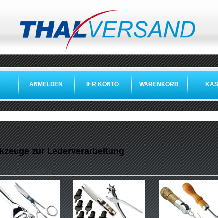
ANMELDEN
IHR KONTO
WARENKORB
KAS
kzeuge zur Lederverarbeitung
re Unterkategorien: