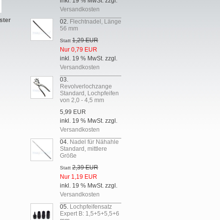
inkl. 19 % MwSt. zzgl.
Versandkosten
ster
02.
Flechtnadel, Länge
56 mm
1,29 EUR
Statt
Nur 0,79 EUR
inkl. 19 % MwSt. zzgl.
Versandkosten
03.
Revolverlochzange
Standard, Lochpfeifen
von 2,0 - 4,5 mm
5,99 EUR
inkl. 19 % MwSt. zzgl.
Versandkosten
04.
Nadel für Nähahle
Standard, mittlere
Größe
2,39 EUR
Statt
Nur 1,19 EUR
inkl. 19 % MwSt. zzgl.
Versandkosten
05.
Lochpfeifensatz
Expert B: 1,5+5+5,5+6