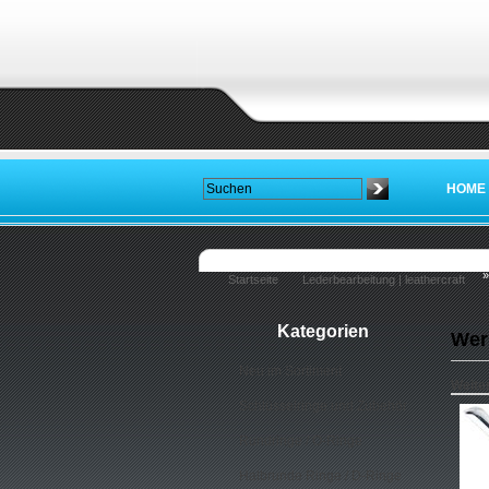
HOME
»
Startseite
Lederbearbeitung | leathercraft
Kategorien
Wer
Neu im Sortiment
Weite
Schlüsselringe und Zubehör
Rundringe / O-Ringe
Halbrunde Ringe / D-Ringe