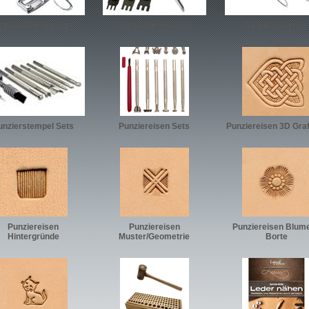
chneid-Werkzeuge
Hand-Werkzeuge
Näh-Werkzeuge
unzierstempel Sets
Punziereisen Sets
Punziereisen 3D Gra
Punziereisen
Punziereisen
Punziereisen Blume
Hintergründe
Muster/Geometrie
Borte