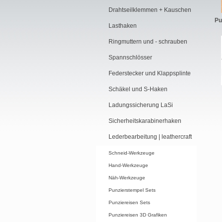
Drahtseilklemmen + Kauschen
Pu
Lasthaken
Ringmuttern und - schrauben
Spannschlösser
Federstecker und Klappsplinte
Schäkel und S-Haken
Ladungssicherung LaSi
Sicherheitskarabinerhaken
Lederbearbeitung | leathercraft
Schneid-Werkzeuge
Hand-Werkzeuge
Näh-Werkzeuge
Punzierstempel Sets
Punziereisen Sets
Punziereisen 3D Grafiken