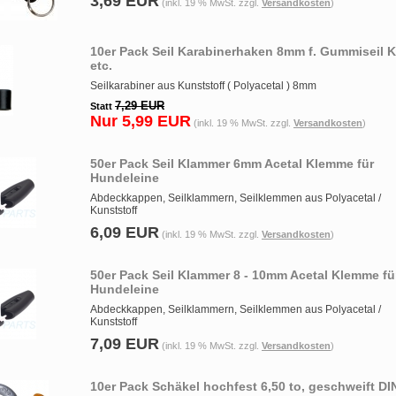
3,69 EUR
(inkl. 19 % MwSt. zzgl.
Versandkosten
)
10er Pack Seil Karabinerhaken 8mm f. Gummiseil K
etc.
Seilkarabiner aus Kunststoff ( Polyacetal ) 8mm
7,29 EUR
Statt
Nur 5,99 EUR
(inkl. 19 % MwSt. zzgl.
Versandkosten
)
50er Pack Seil Klammer 6mm Acetal Klemme für
Hundeleine
Abdeckkappen, Seilklammern, Seilklemmen aus Polyacetal /
Kunststoff
6,09 EUR
(inkl. 19 % MwSt. zzgl.
Versandkosten
)
50er Pack Seil Klammer 8 - 10mm Acetal Klemme fü
Hundeleine
Abdeckkappen, Seilklammern, Seilklemmen aus Polyacetal /
Kunststoff
7,09 EUR
(inkl. 19 % MwSt. zzgl.
Versandkosten
)
10er Pack Schäkel hochfest 6,50 to, geschweift DI