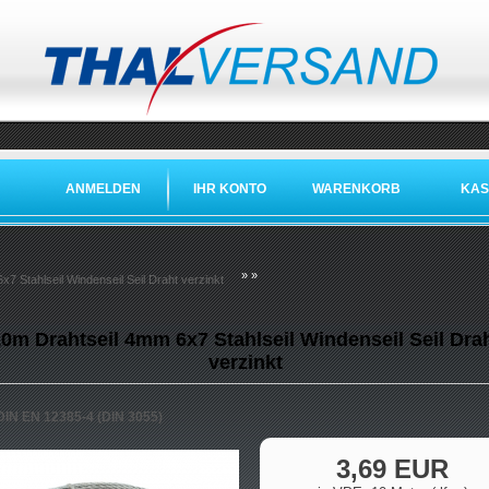
ANMELDEN
IHR KONTO
WARENKORB
KAS
»
»
7 Stahlseil Windenseil Seil Draht verzinkt
0m Drahtseil 4mm 6x7 Stahlseil Windenseil Seil Dra
verzinkt
DIN EN 12385-4 (DIN 3055)
3,69 EUR