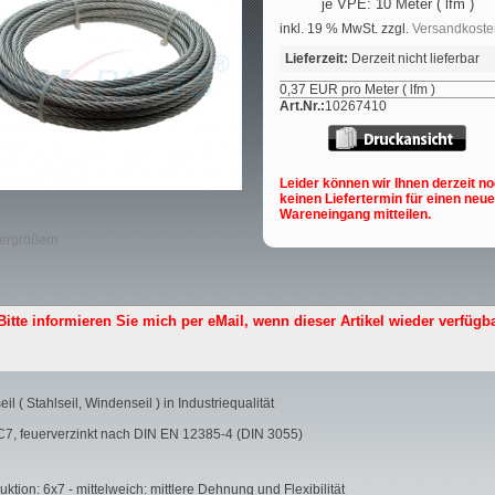
je VPE: 10 Meter ( lfm )
inkl. 19 % MwSt. zzgl.
Versandkoste
Lieferzeit:
Derzeit nicht lieferbar
0,37 EUR pro Meter ( lfm )
Art.Nr.:
10267410
Leider können wir Ihnen derzeit n
keinen Liefertermin für einen neu
Wareneingang mitteilen.
vergrößern
Bitte informieren Sie mich per eMail,
wenn dieser Artikel wieder verfügba
eil ( Stahlseil, Windenseil ) in Industriequalität
C7, feuerverzinkt nach DIN EN 12385-4 (DIN 3055)
uktion: 6x7 - mittelweich: mittlere Dehnung und Flexibilität