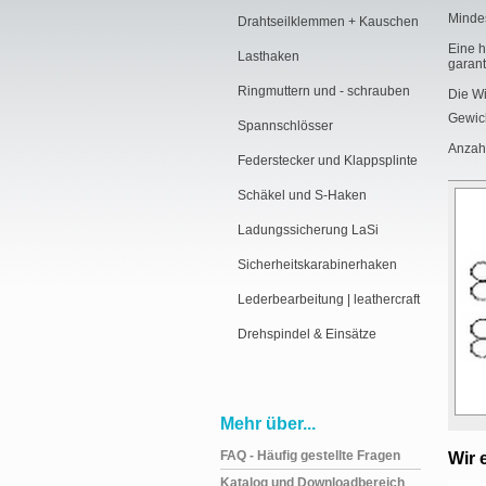
Minde
Drahtseilklemmen + Kauschen
Eine h
Lasthaken
garanti
Ringmuttern und - schrauben
Die Wi
Gewic
Spannschlösser
Anzahl
Federstecker und Klappsplinte
Schäkel und S-Haken
Ladungssicherung LaSi
Sicherheitskarabinerhaken
Lederbearbeitung | leathercraft
Drehspindel & Einsätze
Mehr über...
FAQ - Häufig gestellte Fragen
Wir 
Katalog und Downloadbereich