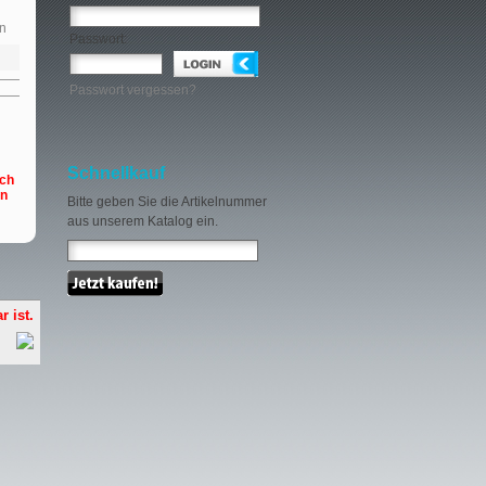
n
Passwort:
Passwort vergessen?
Schnellkauf
och
en
Bitte geben Sie die Artikelnummer
aus unserem Katalog ein.
r ist.