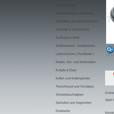
Sonstige Ringe
Karabinerhaken und Wirbel
Schnallen und Steckschnallen
Schieber & Gurtzubehör
Gurtband & Seile
Seilklammern - Seilklemmen
Lederschnüre ( Rundleder )
Bild 
Nieten, Zier- und Motivnieten
Knöpfe & Ösen
Ketten und Kettenglieder
Tierschmuck und Sonstiges
Drahts
Schiebebuchstaben
Stahl 
Seilrollen und Vogelrollen
Drahtseile
Konstr