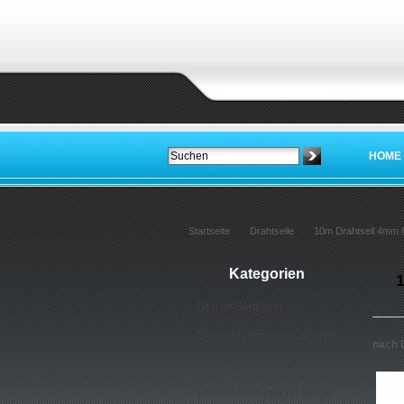
HOME
Startseite
Drahtseile
10m Drahtseil 4mm 6x
Kategorien
1
Neu im Sortiment
Schlüsselringe und Zubehör
nach 
Rundringe / O-Ringe
Halbrunde Ringe / D-Ringe