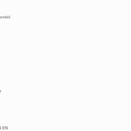
ordel
r
N EN