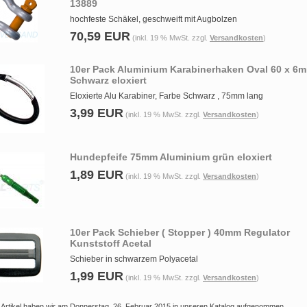
13889
hochfeste Schäkel, geschweift mit Augbolzen
70,59 EUR
(inkl. 19 % MwSt. zzgl.
Versandkosten
)
10er Pack Aluminium Karabinerhaken Oval 60 x 6
Schwarz eloxiert
Eloxierte Alu Karabiner, Farbe Schwarz , 75mm lang
3,99 EUR
(inkl. 19 % MwSt. zzgl.
Versandkosten
)
Hundepfeife 75mm Aluminium grün eloxiert
1,89 EUR
(inkl. 19 % MwSt. zzgl.
Versandkosten
)
10er Pack Schieber ( Stopper ) 40mm Regulator
Kunststoff Acetal
Schieber in schwarzem Polyacetal
1,99 EUR
(inkl. 19 % MwSt. zzgl.
Versandkosten
)
 Artikel haben wir am Donnerstag, 26. Februar 2015 in unseren Katalog aufgenommen.