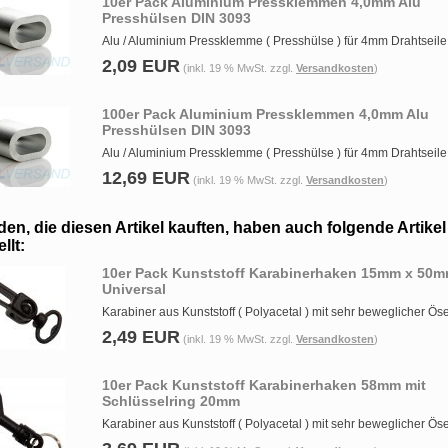
10er Pack Aluminium Pressklemmen 4,0mm Alu
Presshülsen DIN 3093
Alu / Aluminium Pressklemme ( Presshülse ) für 4mm Drahtseile
2,09 EUR
(inkl. 19 % MwSt. zzgl.
Versandkosten
)
100er Pack Aluminium Pressklemmen 4,0mm Alu
Presshülsen DIN 3093
Alu / Aluminium Pressklemme ( Presshülse ) für 4mm Drahtseile
12,69 EUR
(inkl. 19 % MwSt. zzgl.
Versandkosten
)
en, die diesen Artikel kauften, haben auch folgende Artikel
llt:
10er Pack Kunststoff Karabinerhaken 15mm x 50
Universal
Karabiner aus Kunststoff ( Polyacetal ) mit sehr beweglicher Ös
2,49 EUR
(inkl. 19 % MwSt. zzgl.
Versandkosten
)
10er Pack Kunststoff Karabinerhaken 58mm mit
Schlüsselring 20mm
Karabiner aus Kunststoff ( Polyacetal ) mit sehr beweglicher Ös