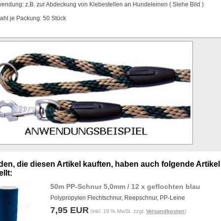
endung: z.B. zur Abdeckung von Klebestellen an Hundeleinen ( Siehe Bild )
ahl je Packung: 50 Stück
en, die diesen Artikel kauften, haben auch folgende Artikel
llt:
50m PP-Schnur 5,0mm / 12 x geflochten blau
Polypropylen Flechtschnur, Reepschnur, PP-Leine
7,95 EUR
(inkl. 19 % MwSt. zzgl.
Versandkosten
)