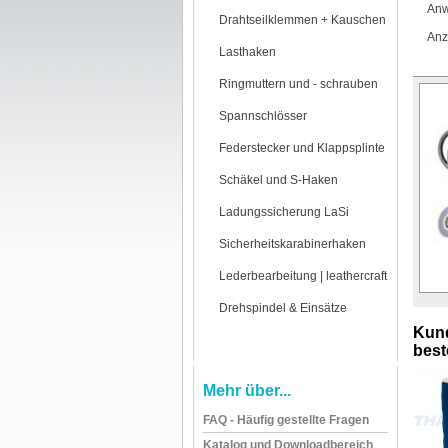
Anw
Drahtseilklemmen + Kauschen
Anz
Lasthaken
Ringmuttern und - schrauben
Spannschlösser
Federstecker und Klappsplinte
Schäkel und S-Haken
Ladungssicherung LaSi
Sicherheitskarabinerhaken
Lederbearbeitung | leathercraft
Drehspindel & Einsätze
Kund
beste
Mehr über...
FAQ - Häufig gestellte Fragen
Katalog und Downloadbereich