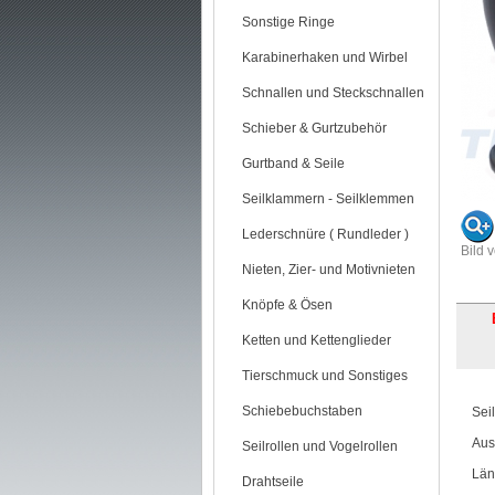
Sonstige Ringe
Karabinerhaken und Wirbel
Schnallen und Steckschnallen
Schieber & Gurtzubehör
Gurtband & Seile
Seilklammern - Seilklemmen
Lederschnüre ( Rundleder )
Bild 
Nieten, Zier- und Motivnieten
Knöpfe & Ösen
Ketten und Kettenglieder
Tierschmuck und Sonstiges
Schiebebuchstaben
Sei
Aus
Seilrollen und Vogelrollen
Län
Drahtseile