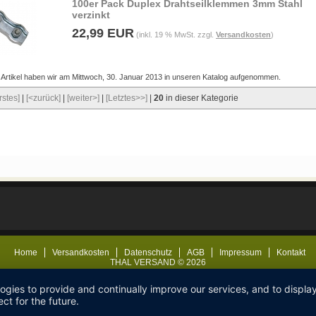
100er Pack Duplex Drahtseilklemmen 3mm Stahl
verzinkt
22,99 EUR
(inkl. 19 % MwSt. zzgl.
Versandkosten
)
 Artikel haben wir am Mittwoch, 30. Januar 2013 in unseren Katalog aufgenommen.
rstes]
|
[<zurück]
|
[weiter>]
|
[Letztes>>]
|
20
in dieser Kategorie
Home
Versandkosten
Datenschutz
AGB
Impressum
Kontakt
THAL VERSAND © 2026
logies to provide and continually improve our services, and to displ
ct for the future.