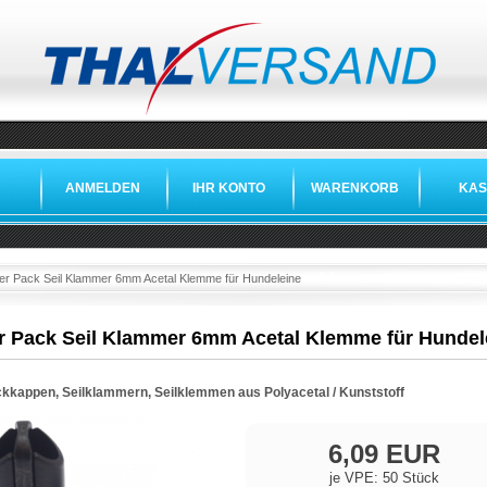
ANMELDEN
IHR KONTO
WARENKORB
KAS
»
»
er Pack Seil Klammer 6mm Acetal Klemme für Hundeleine
r Pack Seil Klammer 6mm Acetal Klemme für Hundel
kkappen, Seilklammern, Seilklemmen aus Polyacetal / Kunststoff
6,09 EUR
je VPE: 50 Stück