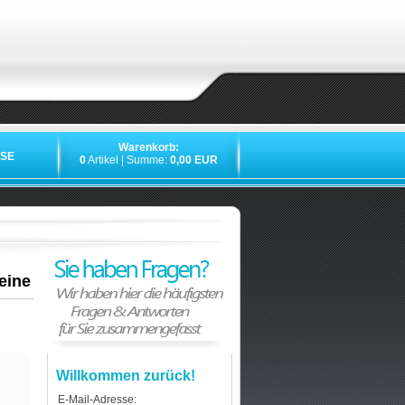
Warenkorb:
SE
0
Artikel | Summe:
0,00 EUR
eine
Willkommen zurück!
E-Mail-Adresse: