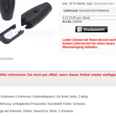
inkl. 19 % MwSt. zzgl.
Versandkosten
Lieferzeit:
Derzeit nicht lieferbar
0,12 EUR pro Stück
Art.Nr.:
26650
Leider können wir Ihnen derzeit noc
keinen Liefertermin für einen neuen
Wareneingang mitteilen.
vergrößern
Bitte informieren Sie mich per eMail,
wenn dieser Artikel wieder verfügba
l Klammern ( Klemmen / Abdeckkappen ) für 6mm Seile, 2-teilig
führung: schlagfestes Polyacetal / Kunststoff, Farbe: Schwarz
ge der Klemme: 28mm, Gewicht je Stück: 1,4Gramm