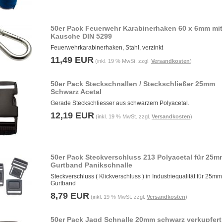
50er Pack Feuerwehr Karabinerhaken 60 x 6mm mi
Kausche DIN 5299
Feuerwehrkarabinerhaken, Stahl, verzinkt
11,49 EUR
(inkl. 19 % MwSt. zzgl.
Versandkosten
)
50er Pack Steckschnallen / Steckschließer 25mm
Schwarz Acetal
Gerade Steckschliesser aus schwarzem Polyacetal.
12,19 EUR
(inkl. 19 % MwSt. zzgl.
Versandkosten
)
50er Pack Steckverschluss 213 Polyacetal für 25m
Gurtband Panikschnalle
Steckverschluss ( Klickverschluss ) in Industriequalität für 25mm
Gurtband
8,79 EUR
(inkl. 19 % MwSt. zzgl.
Versandkosten
)
50er Pack Jagd Schnalle 20mm schwarz verkupfert