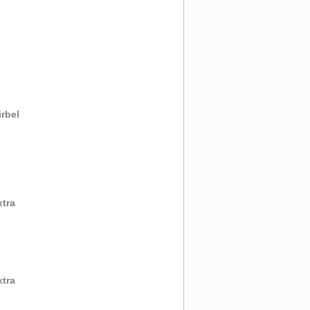
rbel
xtra
xtra