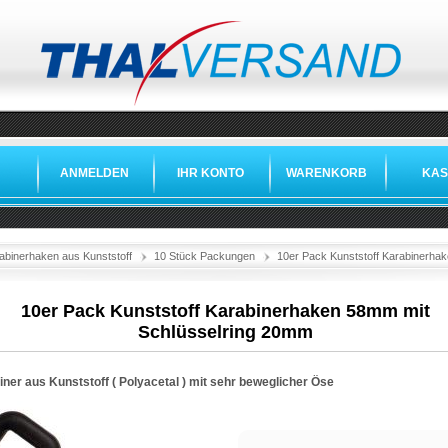
ANMELDEN
IHR KONTO
WARENKORB
KAS
abinerhaken aus Kunststoff
10 Stück Packungen
10er Pack Kunststoff Karabinerha
10er Pack Kunststoff Karabinerhaken 58mm mit
Schlüsselring 20mm
ner aus Kunststoff ( Polyacetal ) mit sehr beweglicher Öse