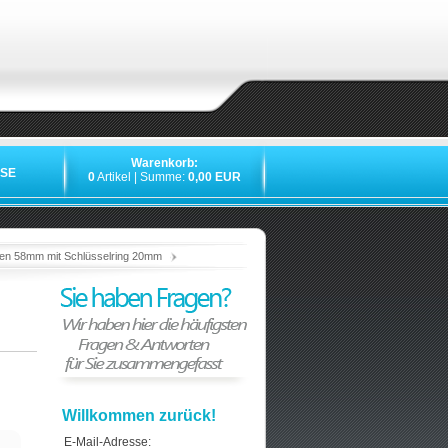
Warenkorb:
SE
0
Artikel | Summe:
0,00 EUR
»
»
»
»
ken 58mm mit Schlüsselring 20mm
Willkommen zurück!
E-Mail-Adresse: