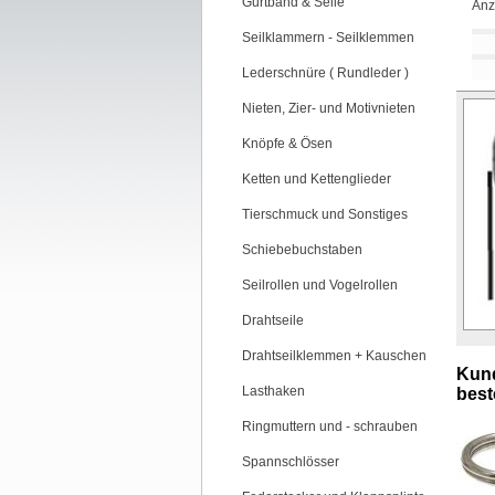
Gurtband & Seile
Anz
Seilklammern - Seilklemmen
Lederschnüre ( Rundleder )
Nieten, Zier- und Motivnieten
Knöpfe & Ösen
Ketten und Kettenglieder
Tierschmuck und Sonstiges
Schiebebuchstaben
Seilrollen und Vogelrollen
Drahtseile
Drahtseilklemmen + Kauschen
Kund
Lasthaken
beste
Ringmuttern und - schrauben
Spannschlösser