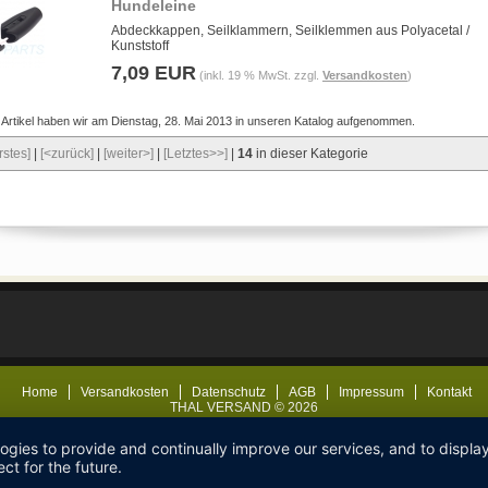
Hundeleine
Abdeckkappen, Seilklammern, Seilklemmen aus Polyacetal /
Kunststoff
7,09 EUR
(inkl. 19 % MwSt. zzgl.
Versandkosten
)
 Artikel haben wir am Dienstag, 28. Mai 2013 in unseren Katalog aufgenommen.
rstes]
|
[<zurück]
|
[weiter>]
|
[Letztes>>]
|
14
in dieser Kategorie
Home
Versandkosten
Datenschutz
AGB
Impressum
Kontakt
THAL VERSAND © 2026
logies to provide and continually improve our services, and to displ
ct for the future.