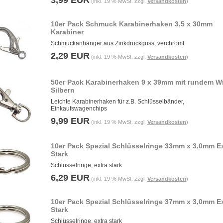
3,99 EUR
(inkl. 19 % MwSt. zzgl.
Versandkosten
)
10er Pack Schmuck Karabinerhaken 3,5 x 30mm
Karabiner
Schmuckanhänger aus Zinkdruckguss, verchromt
2,29 EUR
(inkl. 19 % MwSt. zzgl.
Versandkosten
)
50er Pack Karabinerhaken 9 x 39mm mit rundem Wi
Silbern
Leichte Karabinerhaken für z.B. Schlüsselbänder,
Einkaufswagenchips
9,99 EUR
(inkl. 19 % MwSt. zzgl.
Versandkosten
)
10er Pack Spezial Schlüsselringe 33mm x 3,0mm E
Stark
Schlüsselringe, extra stark
6,29 EUR
(inkl. 19 % MwSt. zzgl.
Versandkosten
)
10er Pack Spezial Schlüsselringe 37mm x 3,0mm E
Stark
Schlüsselringe, extra stark