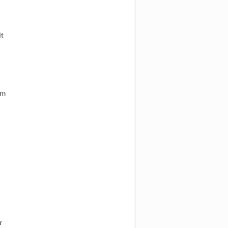
t
mm
r