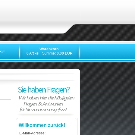
Warenkorb:
SE
0
Artikel | Summe:
0,00 EUR
Willkommen zurück!
E-Mail-Adresse: