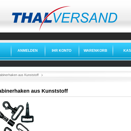
ANMELDEN
IHR KONTO
WARENKORB
KAS
»
»
abinerhaken aus Kunststoff
abinerhaken aus Kunststoff