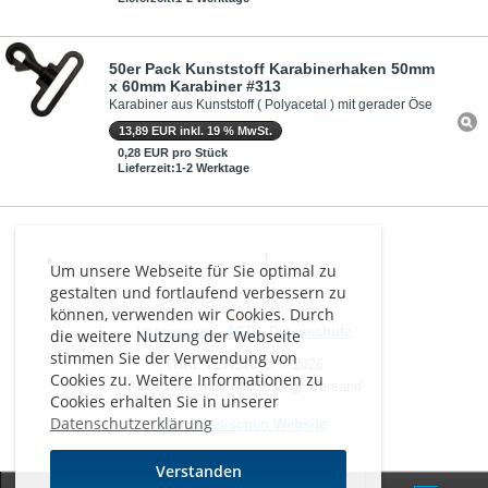
50er Pack Kunststoff Karabinerhaken 50mm
x 60mm Karabiner #313
Karabiner aus Kunststoff ( Polyacetal ) mit gerader Öse
13,89 EUR inkl. 19 % MwSt.
0,28 EUR pro Stück
Lieferzeit:1-2 Werktage
1
Um unsere Webseite für Sie optimal zu
gestalten und fortlaufend verbessern zu
können, verwenden wir Cookies. Durch
Impressum
-
AGB
-
Datenschutz
die weitere Nutzung der Webseite
stimmen Sie der Verwendung von
THAL VERSAND © 2026
Cookies zu. Weitere Informationen zu
Alle Preise inkl. MwSt. zzgl. Versand
Cookies erhalten Sie in unserer
Datenschutzerklärung
Zur klassischen Website
Verstanden
0