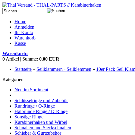
Home
Anmelden
Ihr Konto
Warenkorb
Kasse
Warenkorb:
0
Artikel | Summe:
0,00 EUR
Startseite
»
Seilklammern - Seilklemmen
»
10er Pack Seil Kla
Kategorien
Neu im Sortiment
Schlüsselringe und Zubehör
Rundringe / O-Ringe
Halbrunde Ringe / D-Ringe
Sonstige Ringe
Karabinerhaken und Wirbel
Schnallen und Steckschnallen
Schieber & Gurtzubehör