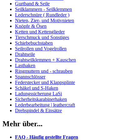
Gurtband & Seile
Seilklammern - Seilklemmen
Lederschnüre ( Rundleder )
Nieten, Zier- und Motivnieten
Knöpfe & Ösen
Ketten und Kettenglieder
Tierschmuck und Sonstiges
Schiebebuchstaben
Seilrollen und Vogelrollen
Drahtseile
Drahtseilklemmen + Kauschen
Lasthaken
Ringmuttern und - schrauben
Spannschlösser
Federstecker und Klappsplinte
Schäkel und S-Haken
Ladungssicherung LaSi
Sicherheitskarabinerhaken
Lederbearbeitung | leathercraft
Drehspindel & Einsätze
Mehr über...
FAQ - Häufig gestellte Fragen