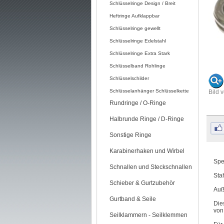
Schlüsselringe Design / Breit
Heftringe Aufklappbar
Schlüsselringe gewellt
Schlüsselringe Edelstahl
Schlüsselringe Extra Stark
Schlüsselband Rohlinge
Schlüsselschilder
Schlüsselanhänger Schlüsselkette
Bild 
Rundringe / O-Ringe
Halbrunde Ringe / D-Ringe
Sonstige Ringe
Karabinerhaken und Wirbel
Spe
Schnallen und Steckschnallen
Sta
Schieber & Gurtzubehör
Auß
Gurtband & Seile
Die
von
Seilklammern - Seilklemmen