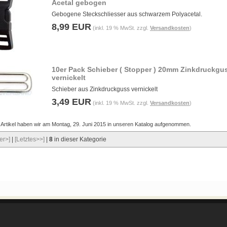
Acetal gebogen
Gebogene Steckschliesser aus schwarzem Polyacetal.
8,99 EUR
(inkl. 19 % MwSt. zzgl.
Versandkosten
)
10er Pack Schieber ( Stopper ) 20mm Zinkdruckgu
vernickelt
Schieber aus Zinkdruckguss vernickelt
3,49 EUR
(inkl. 19 % MwSt. zzgl.
Versandkosten
)
 Artikel haben wir am Montag, 29. Juni 2015 in unseren Katalog aufgenommen.
er>]
|
[Letztes>>]
|
8
in dieser Kategorie