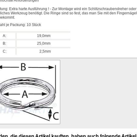
 höchste Anforderungen
tung: Extra harte Ausführung ! - Zur Montage wird ein Schlitzschraubendreher oder
liches Werkzeug benötigt. Die Ringe sind so fest, das man Sie mit den Fingernägel
bekommt.
ahl je Packung: 10 Stück
A:
19,0mm
B:
25,0mm
C:
2,5mm
en, die diesen Artikel kauften, haben auch folgende Artikel