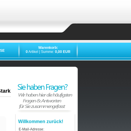
Warenkorb:
SE
0
Artikel | Summe:
0,00 EUR
»
»
»
tark
Willkommen zurück!
E-Mail-Adresse: