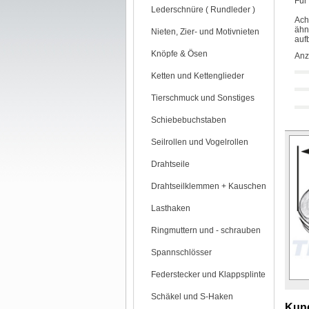
Für
Lederschnüre ( Rundleder )
Ach
ähn
Nieten, Zier- und Motivnieten
auf
Knöpfe & Ösen
Anz
Ketten und Kettenglieder
Tierschmuck und Sonstiges
Schiebebuchstaben
Seilrollen und Vogelrollen
Drahtseile
Drahtseilklemmen + Kauschen
Lasthaken
Ringmuttern und - schrauben
Spannschlösser
Federstecker und Klappsplinte
Schäkel und S-Haken
Kund