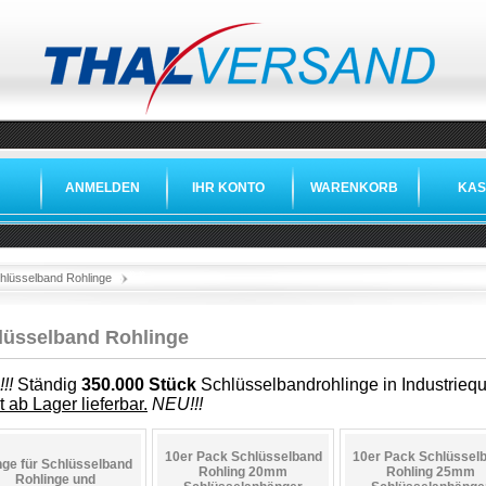
ANMELDEN
IHR KONTO
WARENKORB
KAS
»
»
hlüsselband Rohlinge
lüsselband Rohlinge
!!
Ständig
350.000 Stück
Schlüsselbandrohlinge in Industriequa
t ab Lager lieferbar.
NEU!!!
10er Pack Schlüsselband
10er Pack Schlüssel
ge für Schlüsselband
Rohling 20mm
Rohling 25mm
Rohlinge und