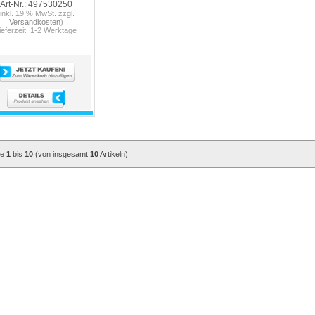
Art-Nr.: 497530250
(inkl. 19 % MwSt. zzgl.
Versandkosten
)
ieferzeit: 1-2 Werktage
ge
1
bis
10
(von insgesamt
10
Artikeln)