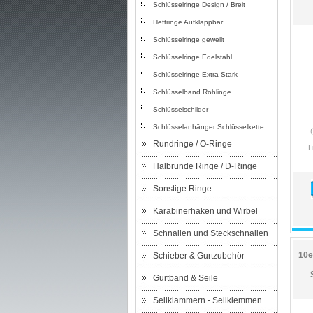
Schlüsselringe Design / Breit
Heftringe Aufklappbar
Schlüsselringe gewellt
Schlüsselringe Edelstahl
Schlüsselringe Extra Stark
Schlüsselband Rohlinge
Schlüsselschilder
Schlüsselanhänger Schlüsselkette
Rundringe / O-Ringe
L
Halbrunde Ringe / D-Ringe
Sonstige Ringe
Karabinerhaken und Wirbel
Schnallen und Steckschnallen
10e
Schieber & Gurtzubehör
Gurtband & Seile
Seilklammern - Seilklemmen