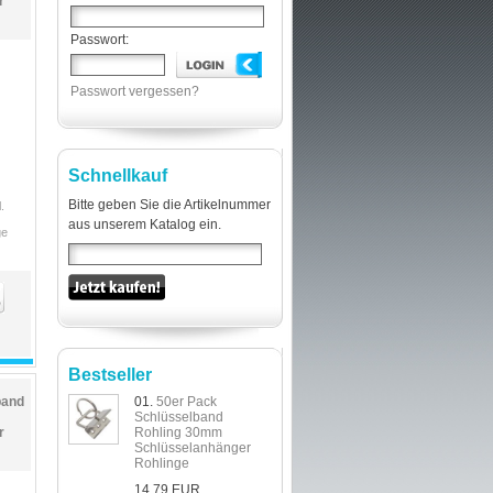
r
Passwort:
Passwort vergessen?
Schnellkauf
Bitte geben Sie die Artikelnummer
.
aus unserem Katalog ein.
ge
Bestseller
band
01.
50er Pack
Schlüsselband
r
Rohling 30mm
Schlüsselanhänger
Rohlinge
14,79 EUR