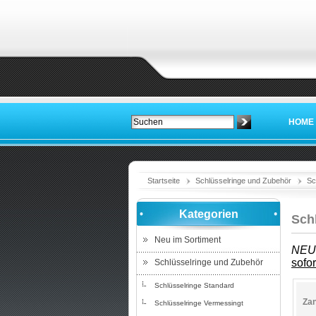
HOME
Startseite
Schlüsselringe und Zubehör
Sc
Kategorien
Sch
Neu im Sortiment
NEU!
sofor
Schlüsselringe und Zubehör
Schlüsselringe Standard
Zan
Schlüsselringe Vermessingt