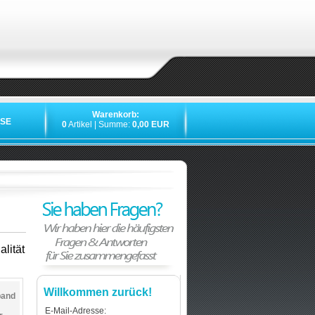
Warenkorb:
SE
0
Artikel | Summe:
0,00 EUR
lität
Willkommen zurück!
band
E-Mail-Adresse: