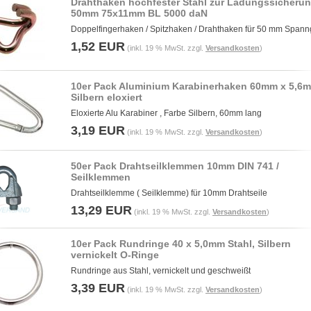
Drahthaken hochfester Stahl zur Ladungssicherun
50mm 75x11mm BL 5000 daN
Doppelfingerhaken / Spitzhaken / Drahthaken für 50 mm Spann
1,52 EUR
(inkl. 19 % MwSt. zzgl.
Versandkosten
)
10er Pack Aluminium Karabinerhaken 60mm x 5,6
Silbern eloxiert
Eloxierte Alu Karabiner , Farbe Silbern, 60mm lang
3,19 EUR
(inkl. 19 % MwSt. zzgl.
Versandkosten
)
50er Pack Drahtseilklemmen 10mm DIN 741 /
Seilklemmen
Drahtseilklemme ( Seilklemme) für 10mm Drahtseile
13,29 EUR
(inkl. 19 % MwSt. zzgl.
Versandkosten
)
10er Pack Rundringe 40 x 5,0mm Stahl, Silbern
vernickelt O-Ringe
Rundringe aus Stahl, vernickelt und geschweißt
3,39 EUR
(inkl. 19 % MwSt. zzgl.
Versandkosten
)