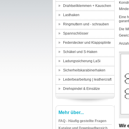
Konstr
Drahtseilklemmen + Kauschen
Minde
Lasthaken
Eine h
garanti
Ringmuttern und - schrauben
Die Wi
Spannschlösser
Gewic
Federstecker und Klappsplinte
Anzahl
Schäkel und S-Haken
Ladungssicherung LaSi
Sicherheitskarabinerhaken
Lederbearbeitung | leathercraft
Drehspindel & Einsätze
Mehr über...
FAQ - Häufig gestellte Fragen
Wir 
Katalog und Downloadbereich