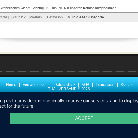
 Artikel haben wir am Sonntag, 15. Juni 2014 in unseren Katalog aufgenommen.
rstes]
|
[<zurück]
|
[weiter>]
|
[Letztes>>]
|
26
in dieser Kategorie
Home
Versandkosten
Datenschutz
AGB
Impressum
Kontakt
THAL VERSAND © 2026
logies to provide and continually improve our services, and to displ
ct for the future.
ACCEPT