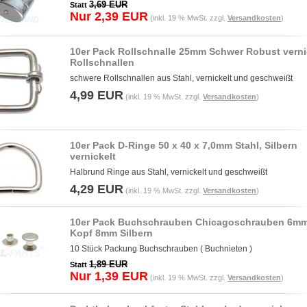
3,69 EUR
Statt
Nur 2,39 EUR
(inkl. 19 % MwSt. zzgl.
Versandkosten
)
10er Pack Rollschnalle 25mm Schwer Robust verni
Rollschnallen
schwere Rollschnallen aus Stahl, vernickelt und geschweißt
4,99 EUR
(inkl. 19 % MwSt. zzgl.
Versandkosten
)
10er Pack D-Ringe 50 x 40 x 7,0mm Stahl, Silbern
vernickelt
Halbrund Ringe aus Stahl, vernickelt und geschweißt
4,29 EUR
(inkl. 19 % MwSt. zzgl.
Versandkosten
)
10er Pack Buchschrauben Chicagoschrauben 6m
Kopf 8mm Silbern
10 Stück Packung Buchschrauben ( Buchnieten )
1,89 EUR
Statt
Nur 1,39 EUR
(inkl. 19 % MwSt. zzgl.
Versandkosten
)