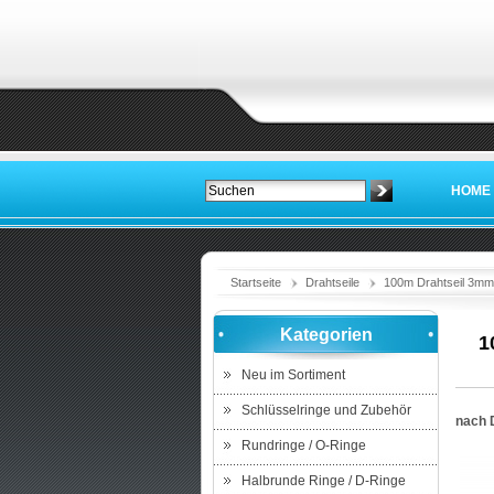
HOME
Startseite
Drahtseile
100m Drahtseil 3mm 6
Kategorien
1
Neu im Sortiment
Schlüsselringe und Zubehör
nach 
Rundringe / O-Ringe
Halbrunde Ringe / D-Ringe