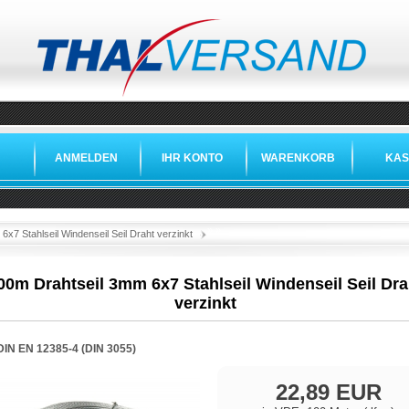
ANMELDEN
IHR KONTO
WARENKORB
KAS
»
»
x7 Stahlseil Windenseil Seil Draht verzinkt
00m Drahtseil 3mm 6x7 Stahlseil Windenseil Seil Dra
verzinkt
DIN EN 12385-4 (DIN 3055)
22,89 EUR