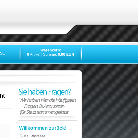
Warenkorb:
SE
0
Artikel | Summe:
0,00 EUR
ht
Willkommen zurück!
E-Mail-Adresse: