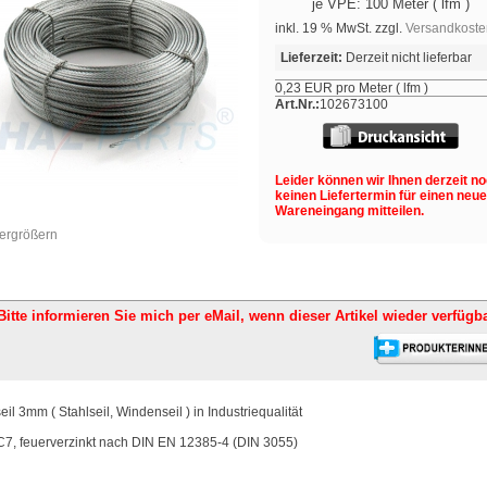
je VPE: 100 Meter ( lfm )
inkl. 19 % MwSt. zzgl.
Versandkoste
Lieferzeit:
Derzeit nicht lieferbar
0,23 EUR pro Meter ( lfm )
Art.Nr.:
102673100
Leider können wir Ihnen derzeit n
keinen Liefertermin für einen neu
Wareneingang mitteilen.
vergrößern
Bitte informieren Sie mich per eMail,
wenn dieser Artikel wieder verfügba
eil 3mm ( Stahlseil, Windenseil ) in Industriequalität
C7, feuerverzinkt nach DIN EN 12385-4 (DIN 3055)