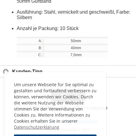
50mm Gurtband
Ausführung: Stahl, vernickelt und geschweißt, Farbe:
Silbern
Anzahl je Packung: 10 Stück
A:
50mm
B:
40mm
C:
7,0mm
Kunden-Tipp
Um unsere Webseite für Sie optimal zu
gestalten und fortlaufend verbessern zu
<<
<
können, verwenden wir Cookies. Durch
die weitere Nutzung der Webseite
Artikel
27 von 27
in dieser Kategorie
stimmen Sie der Verwendung von
Cookies zu. Weitere Informationen zu
Cookies erhalten Sie in unserer
Impressum
-
AGB
-
Datenschutz
Datenschutzerklärung
THAL VERSAND © 2026