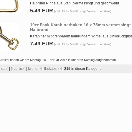
Halbrund Ringe aus Stahl, vermessingt und geschweißt
5,49 EUR
(inkl. 19 % MwSt. zzgl.
Versandkosten
)
10er Pack Karabinerhaken 16 x 75mm vermessingt
Halbrund
Karabiner mit drehbarem halbrundem Wirbel aus Zinkdruckgus
7,49 EUR
(inkl. 19 % MwSt. zzgl.
Versandkosten
)
 Artikel haben wir am Montag, 20. Februar 2017 in unseren Katalog aufgenommen.
rstes]
|
[<zurück]
|
[weiter>]
|
[Letztes>>]
|
215
in dieser Kategorie