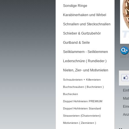
Sonstige Ringe
Karabinerhaken und Wirbel
Schnallen und Steckschnallen
Schieber & Gurtzubehör
Gurtband & Seile
Seilklammern - Seilklemmen
Bild 
Lederschnüre ( Rundleder )
Nieten, Zier- und Motivnieten
Schraubnieten + Killernieten
Buchschrauben ( Buchnieten )
Ein
Buchecken
Mat
Doppel Hohlnieten PREMIUM
Ein
Doppel Hohlnieten Standard
Anz
Strassnieten (Chatonnieten)
Motivnieten ( Ziernieten )