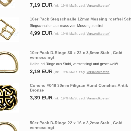
7,19 EUR
(inkl. 19 % MwSt. zzgl.
Versandkosten
)
10er Pack Stegschnalle 12mm Messing rostfrei Sch
Stegschnallen aus massivem Messing, rostfrei
4,99 EUR
(inkl. 19 % MwSt. zzgl.
Versandkosten
)
10er Pack D-Ringe 30 x 22 x 3,8mm Stahl, Gold
vermessingt
Halbrund Ringe aus Stahl, vermessingt und geschweißt
2,19 EUR
(inkl. 19 % MwSt. zzgl.
Versandkosten
)
Concho #048 30mm Filigran Rund Conchos Antik
Bronze
3,39 EUR
(inkl. 19 % MwSt. zzgl.
Versandkosten
)
50er Pack D-Ringe 22 x 16 x 3,2mm Stahl, Gold
vermessingt