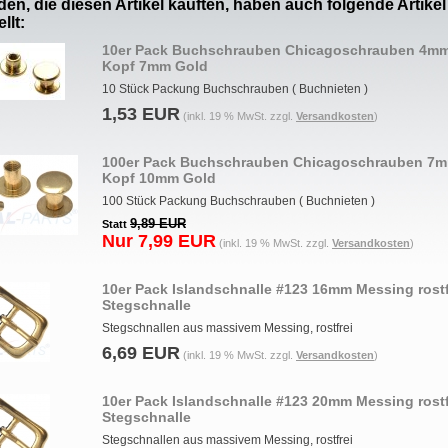
en, die diesen Artikel kauften, haben auch folgende Artikel
llt:
10er Pack Buchschrauben Chicagoschrauben 4m
Kopf 7mm Gold
10 Stück Packung Buchschrauben ( Buchnieten )
1,53 EUR
(inkl. 19 % MwSt. zzgl.
Versandkosten
)
100er Pack Buchschrauben Chicagoschrauben 7
Kopf 10mm Gold
100 Stück Packung Buchschrauben ( Buchnieten )
9,89 EUR
Statt
Nur 7,99 EUR
(inkl. 19 % MwSt. zzgl.
Versandkosten
)
10er Pack Islandschnalle #123 16mm Messing rostf
Stegschnalle
Stegschnallen aus massivem Messing, rostfrei
6,69 EUR
(inkl. 19 % MwSt. zzgl.
Versandkosten
)
10er Pack Islandschnalle #123 20mm Messing rostf
Stegschnalle
Stegschnallen aus massivem Messing, rostfrei