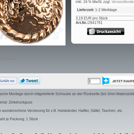
inkl. 19 % MwSt. zzgl.
Versandkoste
Lieferzeit:
1-2 Werktage
3,19 EUR pro Stück
Art.Nr.:
2941791
vergrößern
fache Montage durch mitgelieferte Schraube an der Rückseite (bis 3mm Materialstä
erial: Zinkdruckguss
e wunderschöne Verzierung für z.B. Halsbänder, Halfter, Sättel, Taschen, etc.
ahl je Packung: 1 Stück