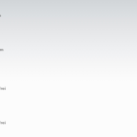
m
mm
rei
rei