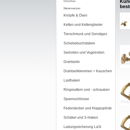
Kund
Conchos
beste
Nietensetzer
Knöpfe & Ösen
Ketten und Kettenglieder
Tierschmuck und Sonstiges
Schiebebuchstaben
Seilrollen und Vogelrollen
Drahtseile
Drahtseilklemmen + Kauschen
Lasthaken
Ringmuttern und - schrauben
Spannschlösser
Federstecker und Klappsplinte
Schäkel und S-Haken
Ladungssicherung LaSi