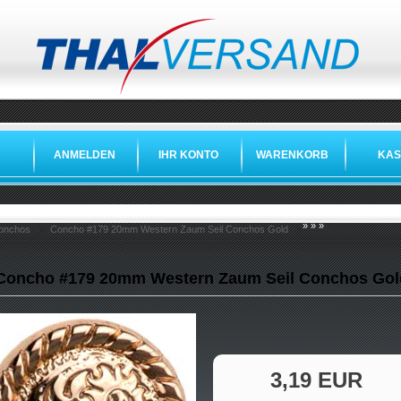
ANMELDEN
IHR KONTO
WARENKORB
KAS
»
»
»
onchos
Concho #179 20mm Western Zaum Seil Conchos Gold
Concho #179 20mm Western Zaum Seil Conchos Gol
3,19 EUR