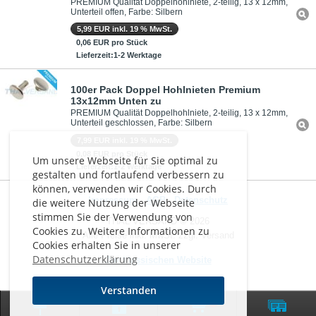
PREMIUM Qualität Doppelhohlniete, 2-teilig, 13 x 12mm,
Unterteil offen, Farbe: Silbern
5,99 EUR inkl. 19 % MwSt.
0,06 EUR pro Stück
Lieferzeit:1-2 Werktage
100er Pack Doppel Hohlnieten Premium
13x12mm Unten zu
PREMIUM Qualität Doppelhohlniete, 2-teilig, 13 x 12mm,
Unterteil geschlossen, Farbe: Silbern
7,99 EUR inkl. 19 % MwSt.
0,08 EUR pro Stück
Um unsere Webseite für Sie optimal zu
Lieferzeit:1-2 Werktage
gestalten und fortlaufend verbessern zu
können, verwenden wir Cookies. Durch
Impressum
-
AGB
-
Datenschutz
die weitere Nutzung der Webseite
stimmen Sie der Verwendung von
THAL VERSAND © 2026
Cookies zu. Weitere Informationen zu
Alle Preise inkl. MwSt. zzgl. Versand
Cookies erhalten Sie in unserer
Datenschutzerklärung
Zur klassischen Website
Verstanden
0