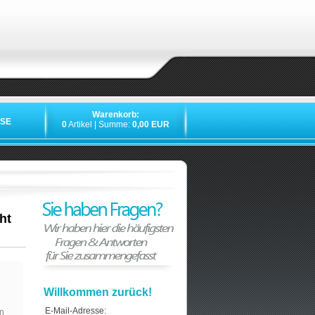
Warenkorb:
SE
0
Artikel | Summe:
0,00 EUR
ht
Willkommen zurück!
E-Mail-Adresse:
n