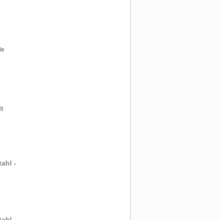
le
t
ahl -
ahl -