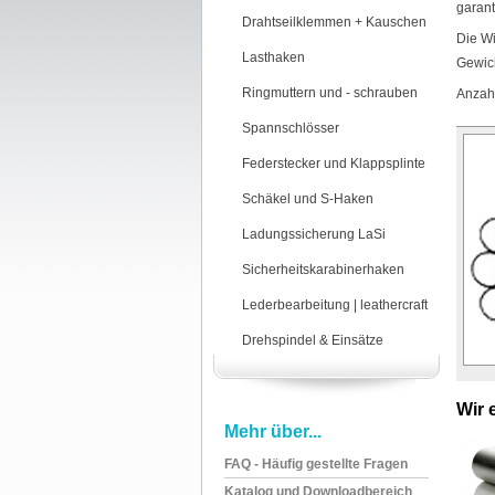
garanti
Drahtseilklemmen + Kauschen
Die Wi
Lasthaken
Gewic
Ringmuttern und - schrauben
Anzahl
Spannschlösser
Federstecker und Klappsplinte
Schäkel und S-Haken
Ladungssicherung LaSi
Sicherheitskarabinerhaken
Lederbearbeitung | leathercraft
Drehspindel & Einsätze
Wir 
Mehr über...
FAQ - Häufig gestellte Fragen
Katalog und Downloadbereich