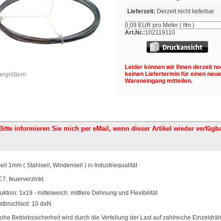
Lieferzeit:
Derzeit nicht lieferbar
0,09 EUR pro Meter ( lfm )
Art.Nr.:
102119110
Leider können wir Ihnen derzeit n
keinen Liefertermin für einen neu
vergrößern
Wareneingang mitteilen.
Bitte informieren Sie mich per eMail,
wenn dieser Artikel wieder verfügba
eil 1mm ( Stahlseil, Windenseil ) in Industriequalität
C7, feuerverzinkt
uktion: 1x19 - mittelweich: mittlere Dehnung und Flexibilität
tbruchlast: 10 daN
ohe Betriebssicherheit wird durch die Verteilung der Last auf zahlreiche Einzeldrä