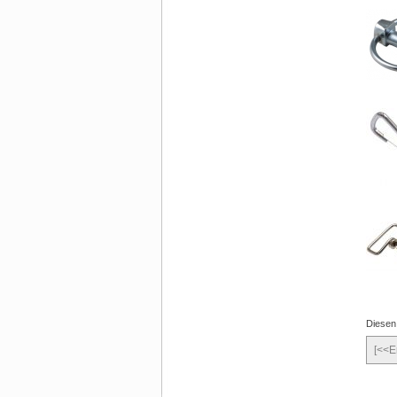
Diesen
[<<E