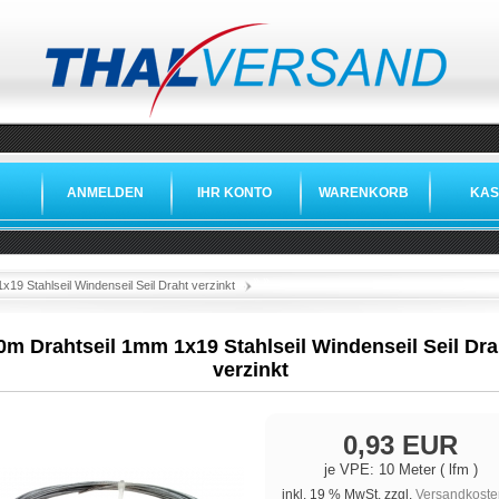
ANMELDEN
IHR KONTO
WARENKORB
KAS
»
»
19 Stahlseil Windenseil Seil Draht verzinkt
0m Drahtseil 1mm 1x19 Stahlseil Windenseil Seil Dra
verzinkt
0,93 EUR
je VPE: 10 Meter ( lfm )
inkl. 19 % MwSt. zzgl.
Versandkoste