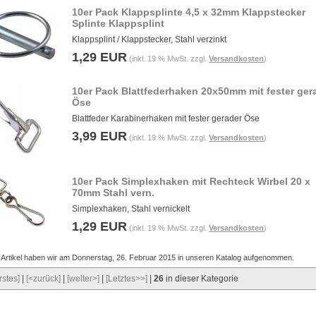
10er Pack Klappsplinte 4,5 x 32mm Klappstecker
Splinte Klappsplint
Klappsplint / Klappstecker, Stahl verzinkt
1,29 EUR
(inkl. 19 % MwSt. zzgl.
Versandkosten
)
10er Pack Blattfederhaken 20x50mm mit fester ger
Öse
Blattfeder Karabinerhaken mit fester gerader Öse
3,99 EUR
(inkl. 19 % MwSt. zzgl.
Versandkosten
)
10er Pack Simplexhaken mit Rechteck Wirbel 20 x
70mm Stahl vern.
Simplexhaken, Stahl vernickelt
1,29 EUR
(inkl. 19 % MwSt. zzgl.
Versandkosten
)
 Artikel haben wir am Donnerstag, 26. Februar 2015 in unseren Katalog aufgenommen.
rstes]
|
[<zurück]
|
[weiter>]
|
[Letztes>>]
|
26
in dieser Kategorie