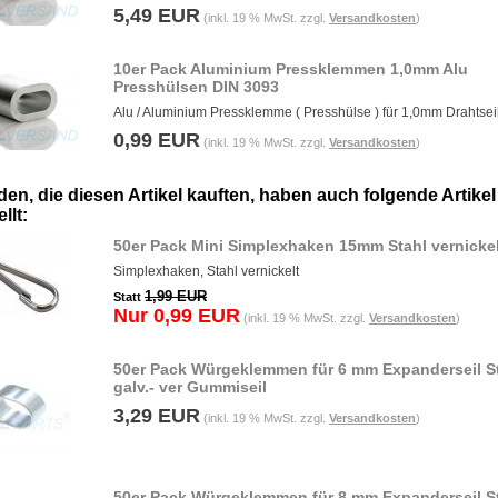
5,49 EUR
(inkl. 19 % MwSt. zzgl.
Versandkosten
)
10er Pack Aluminium Pressklemmen 1,0mm Alu
Presshülsen DIN 3093
Alu / Aluminium Pressklemme ( Presshülse ) für 1,0mm Drahtsei
0,99 EUR
(inkl. 19 % MwSt. zzgl.
Versandkosten
)
en, die diesen Artikel kauften, haben auch folgende Artikel
llt:
50er Pack Mini Simplexhaken 15mm Stahl vernickel
Simplexhaken, Stahl vernickelt
1,99 EUR
Statt
Nur 0,99 EUR
(inkl. 19 % MwSt. zzgl.
Versandkosten
)
50er Pack Würgeklemmen für 6 mm Expanderseil St
galv.- ver Gummiseil
3,29 EUR
(inkl. 19 % MwSt. zzgl.
Versandkosten
)
50er Pack Würgeklemmen für 8 mm Expanderseil St