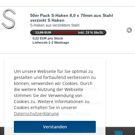
50er Pack S-Haken 8,0 x 70mm aus Stahl
verzinkt S Haken
S-Haken aus verzinktem Stahl
12,99 EUR
Nur 10,99 EUR
inkl. 19 % MwSt.
0,22 EUR pro Stück
Lieferzeit:1-2 Werktage
1
Um unsere Webseite für Sie optimal zu
gestalten und fortlaufend verbessern zu
können, verwenden wir Cookies. Durch
Impressum
-
AGB
-
Datenschutz
die weitere Nutzung der Webseite
stimmen Sie der Verwendung von
THAL VERSAND © 2026
Cookies zu. Weitere Informationen zu
Alle Preise inkl. MwSt. zzgl. Versand
Cookies erhalten Sie in unserer
Datenschutzerklärung
Zur klassischen Website
Verstanden
0