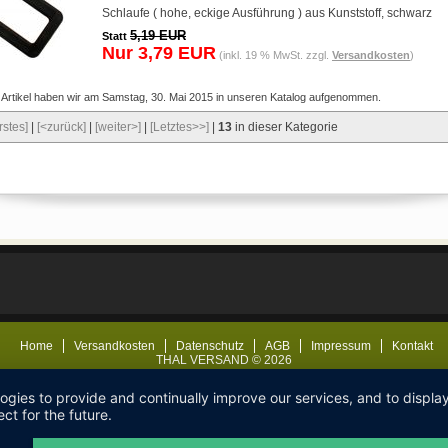
Schlaufe ( hohe, eckige Ausführung ) aus Kunststoff, schwarz
5,19 EUR
Statt
Nur 3,79 EUR
(inkl. 19 % MwSt. zzgl.
Versandkosten
)
 Artikel haben wir am Samstag, 30. Mai 2015 in unseren Katalog aufgenommen.
rstes]
|
[<zurück]
|
[weiter>]
|
[Letztes>>]
|
13
in dieser Kategorie
Home
Versandkosten
Datenschutz
AGB
Impressum
Kontakt
THAL VERSAND © 2026
logies to provide and continually improve our services, and to displ
ct for the future.