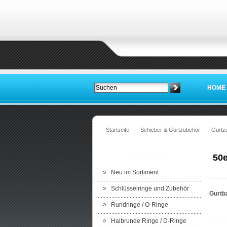
HOME
Startseite
Schieber & Gurtzubehör
Gurtz
Kategorien
50e
Neu im Sortiment
Schlüsselringe und Zubehör
Gurtba
Rundringe / O-Ringe
Halbrunde Ringe / D-Ringe