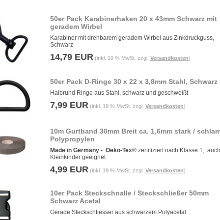
50er Pack Karabinerhaken 20 x 43mm Schwarz mit
geradem Wirbel
Karabiner mit drehbarem geradem Wirbel aus Zinkdruckguss,
Schwarz
14,79 EUR
(inkl. 19 % MwSt. zzgl.
Versandkosten
)
50er Pack D-Ringe 30 x 22 x 3,8mm Stahl, Schwarz
Halbrund Ringe aus Stahl, schwarz und geschweißt
7,99 EUR
(inkl. 19 % MwSt. zzgl.
Versandkosten
)
10m Gurtband 30mm Breit ca. 1,6mm stark / schla
Polypropylen
Made in Germany -
Oeko-Tex®
zertifiziert nach Klasse 1, auch
Kleinkinder geeignet
4,99 EUR
(inkl. 19 % MwSt. zzgl.
Versandkosten
)
10er Pack Steckschnalle / Steckschließer 50mm
Schwarz Acetal
Gerade Steckschliesser aus schwarzem Polyacetal.