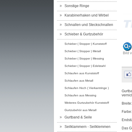
Sonstige Ringe
Karabinerhaken und Wirbel
Schnallen und Steckschnallen
Schieber & Gurtzubehör
Schieber ( Stopper ) Kunststoff
Schieber ( Stopper ) Metall
Bild 
Schieber ( Stopper ) Messing
Schieber ( Stopper ) Edelstahl
Schlaufen aus Kunststoff
Schlaufen aus Metall
Schlaufen Hoch ( Vierkantringe )
Gurtba
vernic
Schlaufen aus Messing
Weiteres Gurtzubehör Kunststoff
Breite
Gurtzubehör aus Metall
Farbe:
Gurtband & Seile
Endst
Seilklammern - Seilklemmen
Das G