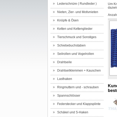
Lederschnüre ( Rundleder )
Um Kra
dazwi
Nieten, Zier- und Motivnieten
Anzahl
Knöpfe & Ösen
Ketten und Kettenglieder
Tierschmuck und Sonstiges
Schiebebuchstaben
Seilrollen und Vogelrollen
Drahtseile
Drahtseilklemmen + Kauschen
Lasthaken
Kund
Ringmuttern und - schrauben
beste
Spannschlösser
Federstecker und Klappsplinte
Schäkel und S-Haken