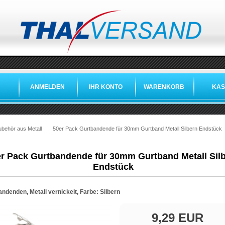
ANMELDEN
IHR KONTO
WARENKORB
KAS
ubehör aus Metall
50er Pack Gurtbandende für 30mm Gurtband Metall Silbern Endstück
r Pack Gurtbandende für 30mm Gurtband Metall Sil
Endstück
ndenden, Metall vernickelt, Farbe: Silbern
9,29 EUR