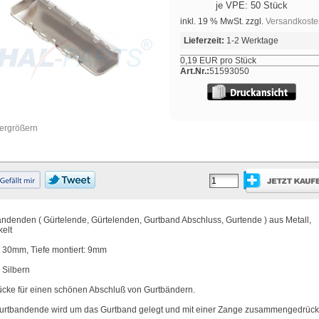
je VPE: 50 Stück
inkl. 19 % MwSt. zzgl.
Versandkoste
Lieferzeit:
1-2 Werktage
0,19 EUR pro Stück
Art.Nr.:
51593050
vergrößern
ndenden ( Gürtelende, Gürtelenden, Gurtband Abschluss, Gurtende ) aus Metall,
kelt
: 30mm, Tiefe montiert: 9mm
 Silbern
ücke für einen schönen Abschluß von Gurtbändern.
urtbandende wird um das Gurtband gelegt und mit einer Zange zusammengedrück