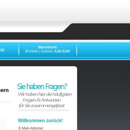
Warenkorb:
SE
0
Artikel | Summe:
0,00 EUR
»
»
»
bern
Willkommen zurück!
E-Mail-Adresse: