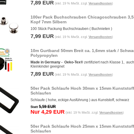
7,89 EUR
(inkl. 19 % MwSt. zzgl.
Versandkosten
)
100er Pack Buchschrauben Chicagoschrauben 3,
Kopf 7mm Silbern
100 Stück Packung Buchschrauben ( Buchnieten )
7,99 EUR
(inkl. 19 % MwSt. zzgl.
Versandkosten
)
10m Gurtband 50mm Breit ca. 1,6mm stark / Schwa
Polypropylen
Made in Germany -
Oeko-Tex®
zertifiziert nach Klasse 1, auch
Kleinkinder geeignet
7,89 EUR
(inkl. 19 % MwSt. zzgl.
Versandkosten
)
50er Pack Schlaufe Hoch 30mm x 15mm Kunststof
Schlaufen
Schlaufe ( hohe, eckige Ausführung ) aus Kunststoff, schwarz
5,59 EUR
Statt
Nur 4,29 EUR
(inkl. 19 % MwSt. zzgl.
Versandkosten
)
50er Pack Schlaufe Hoch 25mm x 15mm Kunststof
Schlaufen