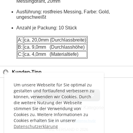
Messingdraht, 20mm
Ausführung: rostfreies Messing, Farbe: Gold,
ungeschweißt
Anzahl je Packung: 10 Stück
A:
ca. 20,0mm (Durchlassbreite)
B:
ca. 9,0mm (Durchlasshöhe)
C:
ca. 4,0mm (Materialtiefe)
Kunden-Tipp
Um unsere Webseite für Sie optimal zu
gestalten und fortlaufend verbessern zu
<<
<
>
>>
können, verwenden wir Cookies. Durch
die weitere Nutzung der Webseite
Artikel
3 von 16
in dieser Kategorie
stimmen Sie der Verwendung von
Cookies zu. Weitere Informationen zu
Cookies erhalten Sie in unserer
Impressum
-
AGB
-
Datenschutz
Datenschutzerklärung
THAL VERSAND © 2026