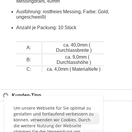
Messingdraht, 40mm
Ausführung: rostfreies Messing, Farbe: Gold,
ungeschweißt
Anzahl je Packung: 10 Stück
ca. 40,0mm (
A:
Durchlassbreite )
ca. 9,0mm (
B:
Durchlasshöhe )
C:
ca. 4,0mm ( Materialtiefe )
Kunden-Tipp
Um unsere Webseite für Sie optimal zu
gestalten und fortlaufend verbessern zu
<<
<
>
>>
können, verwenden wir Cookies. Durch
die weitere Nutzung der Webseite
Artikel
8 von 16
in dieser Kategorie
stimmen Sie der Verwendung von