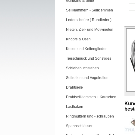
Gurtband & Seile
Seilklammern - Seilklemmen
Lederschnüre ( Rundleder )
Nieten, Zier- und Motivnieten
Knöpfe & Ösen
Ketten und Kettenglieder
Tierschmuck und Sonstiges
Schiebebuchstaben
Seilrollen und Vogelrollen
Drahtseile
Drahtseilklemmen + Kauschen
Kund
Lasthaken
beste
Ringmuttern und - schrauben
Spannschlösser