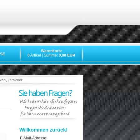
Warenkorb:
SE
0
Artikel | Summe:
0,00 EUR
»
»
»
»
hl, vernickelt
Willkommen zurück!
E-Mail-Adresse: