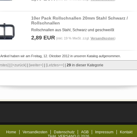
10er Pack Rollschnallen 20mm Stahl Schwarz /
Rollschnallen
Rollschnallen aus Stahl, Schwarz und geschweißt
2,89 EUR
(inkl. 19 % MwSt. zzgl.
Versandkosten
)
 Artikel haben wir am Freitag, 12. Oktober 2012 in unseren Katalog aufgenommen.
rstes]
|
[<zurück]
|
[weiter>]
|
[Letztes>>]
|
29
in dieser Kategorie
Home
Versandkosten
Datenschutz
AGB
Impressum
Kontakt
THAL VERSAND © 2026