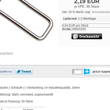
2,19 EUR
je VPE: 50 Stück
inkl. 19 % MwSt. zzgl.
Versandkoste
Lieferzeit:
1-2 Werktage
0,04 EUR pro Stück
Art.Nr.:
49501650
vergrößern
aufen ( Schlaufe ) ( Vierkantring ) in Industriequalität, 16mm
führung: Stahl, vernickelt, ungeschweißt
ahl je Packung: 50 Stück