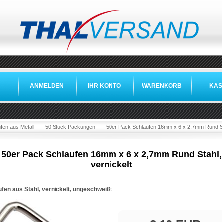
ANMELDEN
IHR KONTO
WARENKORB
KAS
fen aus Metall
50 Stück Packungen
50er Pack Schlaufen 16mm x 6 x 2,7mm Rund Sta
50er Pack Schlaufen 16mm x 6 x 2,7mm Rund Stahl,
vernickelt
fen aus Stahl, vernickelt, ungeschweißt