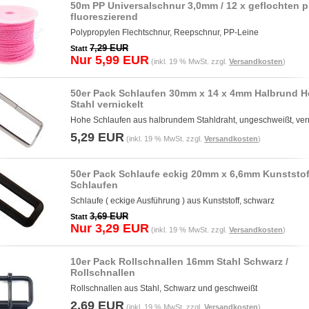
50m PP Universalschnur 3,0mm / 12 x geflochten p
fluoreszierend
Polypropylen Flechtschnur, Reepschnur, PP-Leine
7,29 EUR
Statt
Nur 5,99 EUR
(inkl. 19 % MwSt. zzgl.
Versandkosten
)
50er Pack Schlaufen 30mm x 14 x 4mm Halbrund 
Stahl vernickelt
Hohe Schlaufen aus halbrundem Stahldraht, ungeschweißt, vern
5,29 EUR
(inkl. 19 % MwSt. zzgl.
Versandkosten
)
50er Pack Schlaufe eckig 20mm x 6,6mm Kunststof
Schlaufen
Schlaufe ( eckige Ausführung ) aus Kunststoff, schwarz
3,69 EUR
Statt
Nur 3,29 EUR
(inkl. 19 % MwSt. zzgl.
Versandkosten
)
10er Pack Rollschnallen 16mm Stahl Schwarz /
Rollschnallen
Rollschnallen aus Stahl, Schwarz und geschweißt
2,69 EUR
(inkl. 19 % MwSt. zzgl.
Versandkosten
)