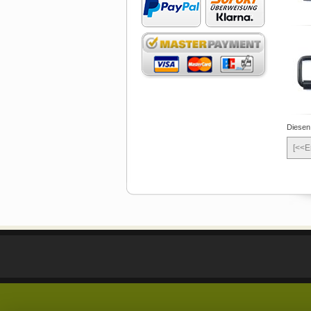
Diesen
[<<E