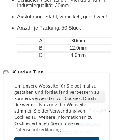
Industriequalität, 30mm
Ausführung: Stahl, vernickelt, geschweißt
Anzahl je Packung: 50 Stück
A:
30mm
B:
12,0mm
C:
4,0mm
Kunden-Tipp
Um unsere Webseite für Sie optimal zu
gestalten und fortlaufend verbessern zu
<<
<
>
>>
können, verwenden wir Cookies. Durch
die weitere Nutzung der Webseite
Artikel
10 von 29
in dieser Kategorie
stimmen Sie der Verwendung von
Cookies zu. Weitere Informationen zu
Cookies erhalten Sie in unserer
Impressum
-
AGB
-
Datenschutz
Datenschutzerklärung
THAL VERSAND © 2026
Alle Preise inkl. MwSt. zzgl. Versand