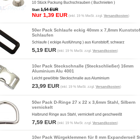
10 Stück Packung Buchschrauben ( Buchnieten )
1,54 EUR
Statt
Nur 1,39 EUR
(inkl. 19 % MwSt. zzgl.
Versandkosten
)
50er Pack Schlaufe eckig 40mm x 7,8mm Kunststof
Schlaufen
Schlaufe ( eckige Ausführung ) aus Kunststoff, schwarz
5,19 EUR
(inkl. 19 % MwSt. zzgl.
Versandkosten
)
10er Pack Steckschnalle (Steckschließer) 16mm
Aluminium Alu 4001
Leicht gewölbte Steckschnalle aus Aluminium
23,99 EUR
(inkl. 19 % MwSt. zzgl.
Versandkosten
)
50er Pack D-Ringe 27 x 22 x 3,6mm Stahl, Silbern
vernickelt
Halbrund Ringe aus Stahl, vernickelt und geschweißt
7,59 EUR
(inkl. 19 % MwSt. zzgl.
Versandkosten
)
10er Pack Würgeklemmen für 8 mm Expanderseil St