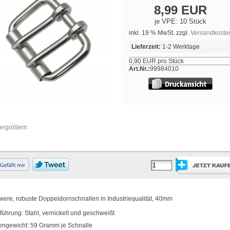
8,99 EUR
je VPE: 10 Stück
inkl. 19 % MwSt. zzgl.
Versandkoste
Lieferzeit:
1-2 Werktage
0,90 EUR pro Stück
Art.Nr.:
99984010
vergrößern
were, robuste Doppeldornschnallen in Industriequalität, 40mm
führung: Stahl, vernickelt und geschweißt
engewicht: 59 Gramm je Schnalle