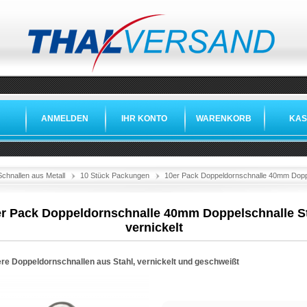
ANMELDEN
IHR KONTO
WARENKORB
KAS
Schnallen aus Metall
10 Stück Packungen
10er Pack Doppeldornschnalle 40mm Doppel
er Pack Doppeldornschnalle 40mm Doppelschnalle S
vernickelt
re Doppeldornschnallen aus Stahl, vernickelt und geschweißt