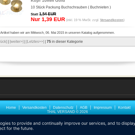
Kopf 10mm Gold
10 Stück Packung Buchschrauben ( Buchnieten )
1,54 EUR
Statt
Nur 1,39 EUR
(inkl. 19 % MwSt. zzgl.
Versandkosten
)
 Artikel haben wir am Mittwoch, 06. Mai 2015 in unseren Katalog aufgenommen.
rück]
|
[weiter>]
|
[Letztes>>]
|
75
in dieser Kategorie
Home
Versandkosten
Datenschutz
AGB
Impressum
Kontakt
THAL VERSAND © 2026
logies to provide and continually improve our services, and to displ
ct for the future.