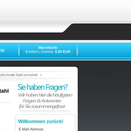
Warenkorb:
SE
0
Artikel | Summe:
0,00 EUR
»
»
»
»
schnalle Stahl vernickelt
tahl
Willkommen zurück!
E-Mail-Adresse: