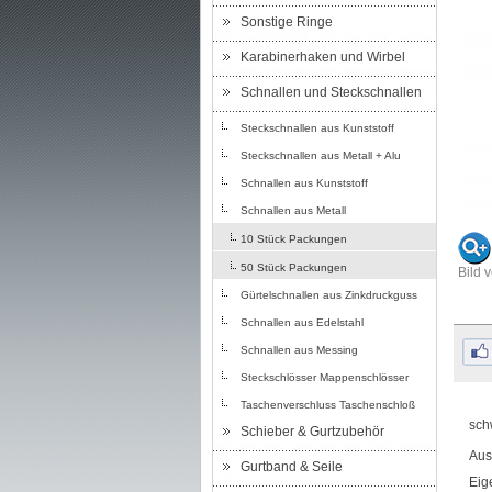
Sonstige Ringe
Karabinerhaken und Wirbel
Schnallen und Steckschnallen
Steckschnallen aus Kunststoff
Steckschnallen aus Metall + Alu
Schnallen aus Kunststoff
Schnallen aus Metall
10 Stück Packungen
50 Stück Packungen
Bild 
Gürtelschnallen aus Zinkdruckguss
Schnallen aus Edelstahl
Schnallen aus Messing
Steckschlösser Mappenschlösser
Taschenverschluss Taschenschloß
sch
Schieber & Gurtzubehör
Aus
Gurtband & Seile
Eig