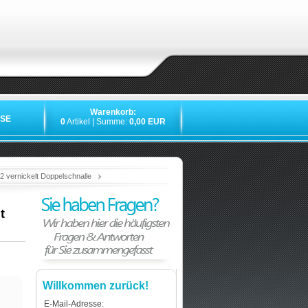
Warenkorb:
SE
0
Artikel | Summe:
0,00 EUR
»
»
»
»
 vernickelt Doppelschnalle
t
Willkommen zurück!
E-Mail-Adresse: