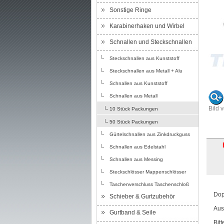
Sonstige Ringe
Karabinerhaken und Wirbel
Schnallen und Steckschnallen
Steckschnallen aus Kunststoff
Steckschnallen aus Metall + Alu
Schnallen aus Kunststoff
Schnallen aus Metall
Bild 
10 Stück Packungen
50 Stück Packungen
Gürtelschnallen aus Zinkdruckguss
Schnallen aus Edelstahl
Schnallen aus Messing
Steckschlösser Mappenschlösser
Taschenverschluss Taschenschloß
Dop
Schieber & Gurtzubehör
Aus
Gurtband & Seile
Bit