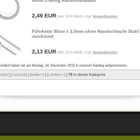
40cm 2-reihig Kettenhalsband
2,49 EUR
(inkl. 19 % MwSt. zzgl.
Versandkosten
)
Führkette 90cm x 2,0mm ohne Handschlaufe Stahl
verchromt
2,13 EUR
(inkl. 19 % MwSt. zzgl.
Versandkosten
)
 Artikel haben wir am Montag, 24. Dezember 2012 in unseren Katalog aufgenommen.
rstes]
|
[<zurück]
|
[weiter>]
|
[Letztes>>]
|
75
in dieser Kategorie