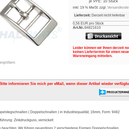
je VPE: 10 Stück
inkl. 19 % MwSt. zzgl.
Versandkoste
Lieferzeit:
Derzeit nicht lieferbar
0,56 EUR pro Stück
Art.Nr.:
94821610
Leider können wir Ihnen derzeit n
keinen Liefertermin für einen neu
Wareneingang mitteilen.
vergrößern
Bitte informieren Sie mich per eMail,
wenn dieser Artikel wieder verfügba
pelstegschnallen ( Doppelschnallen ) in Industriequalität, 16mm, Form: 9482
führung: Zinkdruckguss, vernickelt
te beachten: Wir führen neuerdings 2 verschiedene Formen Doppelschnallen