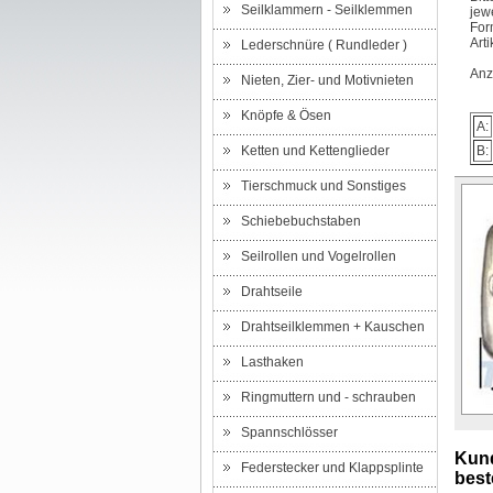
Seilklammern - Seilklemmen
jew
For
Arti
Lederschnüre ( Rundleder )
Anz
Nieten, Zier- und Motivnieten
Knöpfe & Ösen
A:
Ketten und Kettenglieder
B:
Tierschmuck und Sonstiges
Schiebebuchstaben
Seilrollen und Vogelrollen
Drahtseile
Drahtseilklemmen + Kauschen
Lasthaken
Ringmuttern und - schrauben
Spannschlösser
Kund
Federstecker und Klappsplinte
beste