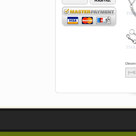
Diesen
[<<E