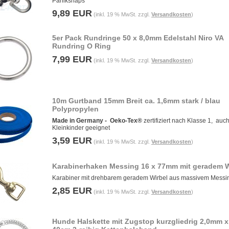
Paniksnaps
9,89 EUR
(inkl. 19 % MwSt. zzgl.
Versandkosten
)
5er Pack Rundringe 50 x 8,0mm Edelstahl Niro VA
Rundring O Ring
7,99 EUR
(inkl. 19 % MwSt. zzgl.
Versandkosten
)
10m Gurtband 15mm Breit ca. 1,6mm stark / blau
Polypropylen
Made in Germany -
Oeko-Tex®
zertifiziert nach Klasse 1, auch
Kleinkinder geeignet
3,59 EUR
(inkl. 19 % MwSt. zzgl.
Versandkosten
)
Karabinerhaken Messing 16 x 77mm mit geradem W
Karabiner mit drehbarem geradem Wirbel aus massivem Messi
2,85 EUR
(inkl. 19 % MwSt. zzgl.
Versandkosten
)
Hunde Halskette mit Zugstop kurzgliedrig 2,0mm x