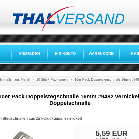
ANMELDEN
IHR KONTO
WARENKORB
KAS
Schnallen aus Metall
10 Stück Packungen
10er Pack Doppelstegschnalle 16mm #9482
10er Pack Doppelstegschnalle 16mm #9482 vernickel
Doppelschnalle
l Stegschnallen aus Zinkdruckguss, vernickelt
5,59 EUR