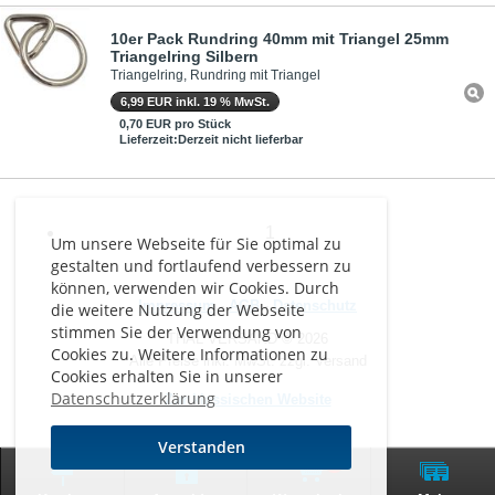
10er Pack Rundring 40mm mit Triangel 25mm
Triangelring Silbern
Triangelring, Rundring mit Triangel
6,99 EUR inkl. 19 % MwSt.
0,70 EUR pro Stück
Lieferzeit:Derzeit nicht lieferbar
1
Um unsere Webseite für Sie optimal zu
gestalten und fortlaufend verbessern zu
können, verwenden wir Cookies. Durch
Impressum
-
AGB
-
Datenschutz
die weitere Nutzung der Webseite
stimmen Sie der Verwendung von
THAL VERSAND © 2026
Cookies zu. Weitere Informationen zu
Alle Preise inkl. MwSt. zzgl. Versand
Cookies erhalten Sie in unserer
Datenschutzerklärung
Zur klassischen Website
Verstanden
0