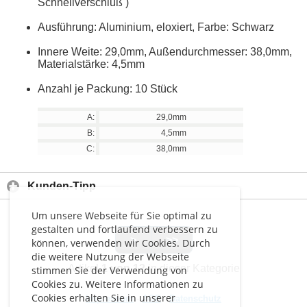
Schnellverschluß )
Ausführung: Aluminium, eloxiert, Farbe: Schwarz
Innere Weite: 29,0mm, Außendurchmesser: 38,0mm,
Materialstärke: 4,5mm
Anzahl je Packung: 10 Stück
A:
29,0mm
B:
4,5mm
C:
38,0mm
Kunden-Tipp
Um unsere Webseite für Sie optimal zu
gestalten und fortlaufend verbessern zu
>
>>
können, verwenden wir Cookies. Durch
die weitere Nutzung der Webseite
Artikel
1 von 12
in dieser Kategorie
stimmen Sie der Verwendung von
Cookies zu. Weitere Informationen zu
Cookies erhalten Sie in unserer
Impressum
-
AGB
-
Datenschutz