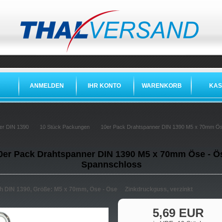
ANMELDEN
IHR KONTO
WARENKORB
KAS
er DIN 1390
10 Stück Packungen
10er Pack Drahtspanner DIN 1390 M5 x 70mm Ös
0er Pack Drahtspanner DIN 1390 M5 x 70mm Öse - Ö
Spannschloss
ch DIN 1390, Größe: M5 x 70mm, Öse - Öse Zinkdruckguss, verzinkt
5,69 EUR