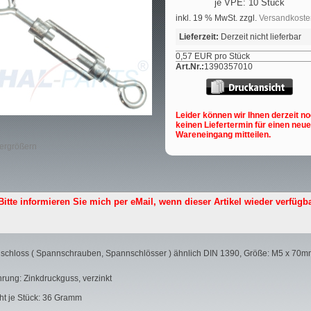
je VPE: 10 Stück
inkl. 19 % MwSt. zzgl.
Versandkoste
Lieferzeit:
Derzeit nicht lieferbar
0,57 EUR pro Stück
Art.Nr.:
1390357010
Leider können wir Ihnen derzeit n
keinen Liefertermin für einen neu
Wareneingang mitteilen.
vergrößern
Bitte informieren Sie mich per eMail,
wenn dieser Artikel wieder verfügba
schloss ( Spannschrauben, Spannschlösser ) ähnlich DIN 1390, Größe: M5 x 70m
rung: Zinkdruckguss, verzinkt
ht je Stück: 36 Gramm