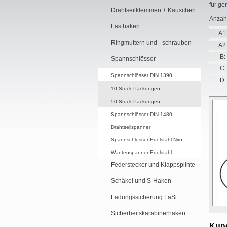
für ge
Drahtseilklemmen + Kauschen
Anzah
Lasthaken
A1
Ringmuttern und - schrauben
A2
B:
Spannschlösser
C:
Spannschlösser DIN 1390
D:
10 Stück Packungen
50 Stück Packungen
Spannschlösser DIN 1480
Drahtseilspanner
Spannschlösser Edelstahl Niro
Wantenspanner Edelstahl
Federstecker und Klappsplinte
Schäkel und S-Haken
Ladungssicherung LaSi
Sicherheitskarabinerhaken
Kund