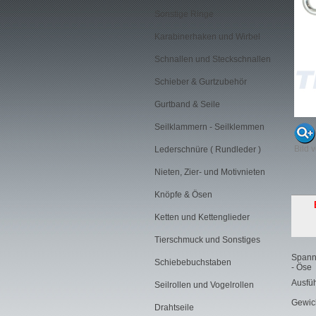
Sonstige Ringe
Karabinerhaken und Wirbel
Schnallen und Steckschnallen
Schieber & Gurtzubehör
Gurtband & Seile
Seilklammern - Seilklemmen
Bild 
Lederschnüre ( Rundleder )
Nieten, Zier- und Motivnieten
Knöpfe & Ösen
Ketten und Kettenglieder
Tierschmuck und Sonstiges
Spann
Schiebebuchstaben
- Öse
Ausfüh
Seilrollen und Vogelrollen
Gewic
Drahtseile