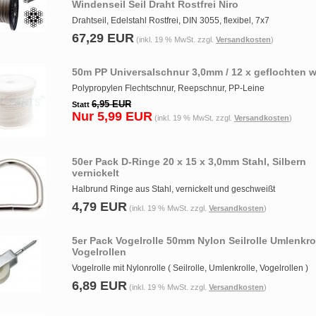
Windenseil Seil Draht Rostfrei Niro
Drahtseil, Edelstahl Rostfrei, DIN 3055, flexibel, 7x7
67,29 EUR
(inkl. 19 % MwSt. zzgl.
Versandkosten
)
50m PP Universalschnur 3,0mm / 12 x geflochten 
Polypropylen Flechtschnur, Reepschnur, PP-Leine
6,95 EUR
Statt
Nur 5,99 EUR
(inkl. 19 % MwSt. zzgl.
Versandkosten
)
50er Pack D-Ringe 20 x 15 x 3,0mm Stahl, Silbern
vernickelt
Halbrund Ringe aus Stahl, vernickelt und geschweißt
4,79 EUR
(inkl. 19 % MwSt. zzgl.
Versandkosten
)
5er Pack Vogelrolle 50mm Nylon Seilrolle Umlenkro
Vogelrollen
Vogelrolle mit Nylonrolle ( Seilrolle, Umlenkrolle, Vogelrollen )
6,89 EUR
(inkl. 19 % MwSt. zzgl.
Versandkosten
)