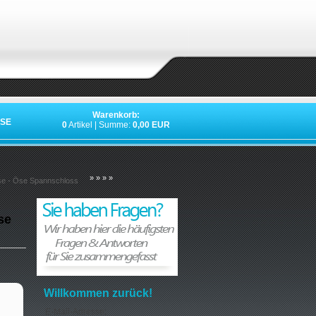
Warenkorb:
SE
0
Artikel | Summe:
0,00 EUR
»
»
»
»
e - Öse Spannschloss
se
Willkommen zurück!
E-Mail-Adresse: