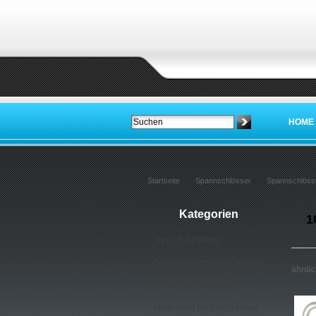
HOME
Startseite
Spannschlösser
Spannschlöss
Kategorien
1
Neu im Sortiment
Schlüsselringe und Zubehör
ähnli
Rundringe / O-Ringe
Halbrunde Ringe / D-Ringe