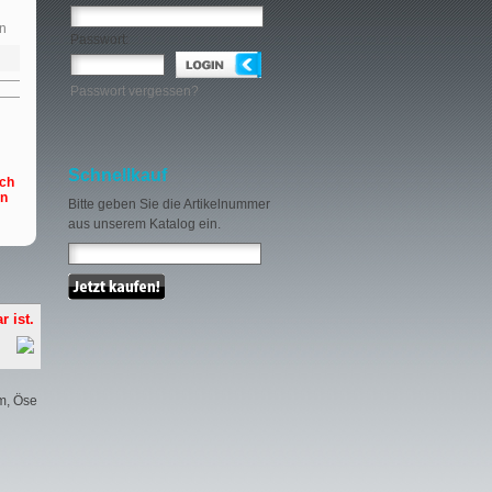
n
Passwort:
Passwort vergessen?
Schnellkauf
och
en
Bitte geben Sie die Artikelnummer
aus unserem Katalog ein.
r ist.
m, Öse