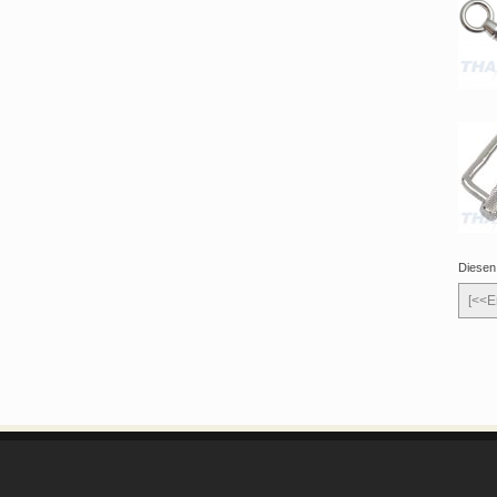
Diesen
[<<E