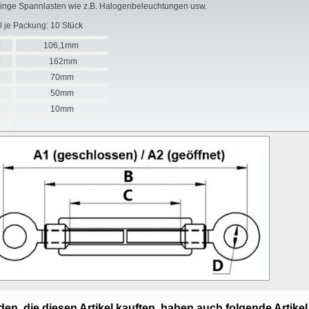
ringe Spannlasten wie z.B. Halogenbeleuchtungen usw.
l je Packung: 10 Stück
:
106,1mm
:
162mm
70mm
50mm
10mm
en, die diesen Artikel kauften, haben auch folgende Artikel