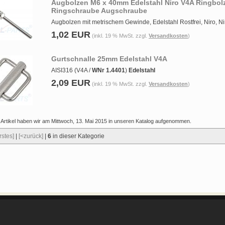
Augbolzen M6 x 40mm Edelstahl Niro V4A Ringbol
Ringschraube Augschraube
Augbolzen mit metrischem Gewinde, Edelstahl Rostfrei, Niro, Ni
1,02 EUR
(inkl. 19 % MwSt. zzgl.
Versandkosten
)
Gurtschnalle 25mm Edelstahl V4A
AISI316 (V4A /
WNr 1.4401
)
Edelstahl
2,09 EUR
(inkl. 19 % MwSt. zzgl.
Versandkosten
)
 Artikel haben wir am Mittwoch, 13. Mai 2015 in unseren Katalog aufgenommen.
rstes]
|
[<zurück]
|
6
in dieser Kategorie