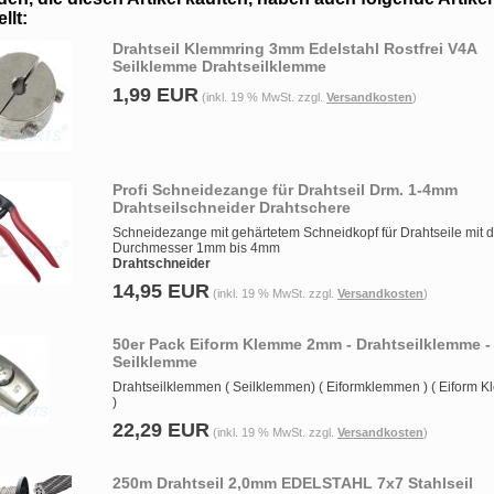
llt:
Drahtseil Klemmring 3mm Edelstahl Rostfrei V4A
Seilklemme Drahtseilklemme
1,99 EUR
(inkl. 19 % MwSt. zzgl.
Versandkosten
)
Profi Schneidezange für Drahtseil Drm. 1-4mm
Drahtseilschneider Drahtschere
Schneidezange mit gehärtetem Schneidkopf für Drahtseile mit 
Durchmesser 1mm bis 4mm
Drahtschneider
14,95 EUR
(inkl. 19 % MwSt. zzgl.
Versandkosten
)
50er Pack Eiform Klemme 2mm - Drahtseilklemme -
Seilklemme
Drahtseilklemmen ( Seilklemmen) ( Eiformklemmen ) ( Eiform 
)
22,29 EUR
(inkl. 19 % MwSt. zzgl.
Versandkosten
)
250m Drahtseil 2,0mm EDELSTAHL 7x7 Stahlseil