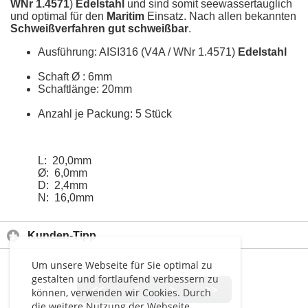
WNr 1.4571
)
Edelstahl
und sind somit seewassertauglich
und optimal für den
Maritim
Einsatz. Nach allen bekannten
Schweißverfahren gut schweißbar
.
Ausführung: AISI316 (V4A / WNr 1.4571)
Edelstahl
Schaft Ø : 6mm
Schaftlänge: 20mm
Anzahl je Packung: 5 Stück
L: 20,0mm
Ø: 6,0mm
D: 2,4mm
N: 16,0mm
Kunden-Tipp
Um unsere Webseite für Sie optimal zu
gestalten und fortlaufend verbessern zu
<<
<
>
>>
können, verwenden wir Cookies. Durch
die weitere Nutzung der Webseite