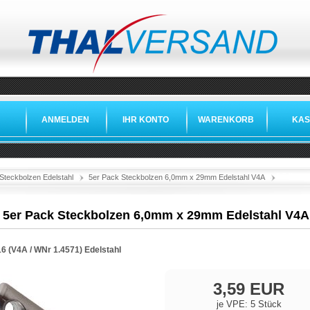
ANMELDEN
IHR KONTO
WARENKORB
KAS
»
»
»
Steckbolzen Edelstahl
5er Pack Steckbolzen 6,0mm x 29mm Edelstahl V4A
5er Pack Steckbolzen 6,0mm x 29mm Edelstahl V4A
16 (V4A /
WNr 1.4571
)
Edelstahl
3,59 EUR
je VPE: 5 Stück