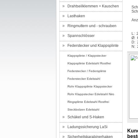
Drahtseilklemmen + Kauschen
Sch
Sch
Lasthaken
Anz
Ringmuttern und - schrauben
L: 
Spannschlösser
Ø: 
D: 
Federstecker und Klappsplinte
N: 
Klappsplinte / Klappstecker
Klappsplinte Edelstahl Rostfrei
Federstecker / Federsplinte
Federstecker Edelstahl
Rohr Klappsplinte Klappstecker
Rohr Klappstecker Edelstahl Niro
Ringsplinte Edelstahl Rostfrei
Steckbolzen Edelstahl
Schäkel und S-Haken
Ladungssicherung LaSi
Kund
beste
Sicherheitskarabinerhaken