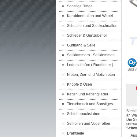
Sonstige Ringe
Karabinerhaken und Wirbel
Schnallen und Steckschnallen
Schieber & Gurtzubehör
Gurtband & Seile
Seilklammern - Seilklemmen
Lederschnüre ( Rundleder )
Bild 
Nieten, Zier- und Motivnieten
Knöpfe & Ösen
Ketten und Kettenglieder
Tierschmuck und Sonstiges
Steckb
Schiebebuchstaben
an Wan
Die St
Seilrollen und Vogelrollen
seewas
Schwe
Drahtseile
Aus