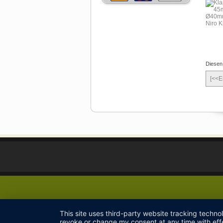
Diesen 
[<<E
This site uses third-party website tracking techno
revoke or change my consent at any time with effe