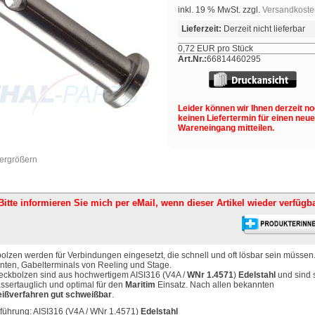
inkl. 19 % MwSt. zzgl.
Versandkoste
Lieferzeit:
Derzeit nicht lieferbar
0,72 EUR pro Stück
Art.Nr.:
66814460295
Leider können wir Ihnen derzeit n
keinen Liefertermin für einen neu
Wareneingang mitteilen.
vergrößern
Bitte informieren Sie mich per eMail,
wenn dieser Artikel wieder verfügba
olzen werden für Verbindungen eingesetzt, die schnell und oft lösbar sein müssen. 
ten, Gabelterminals von Reeling und Stage.
eckbolzen sind aus hochwertigem AISI316 (V4A /
WNr 1.4571
)
Edelstahl
und sind 
sertauglich und optimal für den
Maritim
Einsatz. Nach allen bekannten
ißverfahren gut schweißbar
.
führung: AISI316 (V4A / WNr 1.4571)
Edelstahl