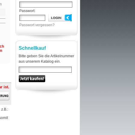
n
Passwort:
Passwort vergessen?
och
Schnellkauf
en
Bitte geben Sie die Artikelnummer
aus unserem Katalog ein.
r ist.
z.B.:
somit