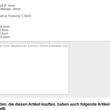
aft Ø : 6mm
aftlänge: 29mm
ahl je Packung: 5 Stück
29,0mm
6,0mm
2,4mm
25,0mm
en, die diesen Artikel kauften, haben auch folgende Artikel
llt: