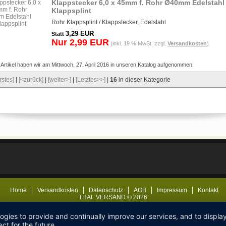
Klappstecker 6,0 x 45mm f. Rohr Ø40mm Edelstahl
Klappsplint
Rohr Klappsplint / Klappstecker, Edelstahl
3,29 EUR
Statt
Nur 2,99 EUR
(inkl. 19 % MwSt. zzgl.
Versandkosten
)
Artikel haben wir am Mittwoch, 27. April 2016 in unseren Katalog aufgenommen.
rstes]
|
[<zurück]
|
[weiter>]
|
[Letztes>>]
|
16
in dieser Kategorie
Home
Versandkosten
Datenschutz
AGB
Impressum
Kontakt
THAL VERSAND © 2026
logies to provide and continually improve our services, and to displ
ct for the future.