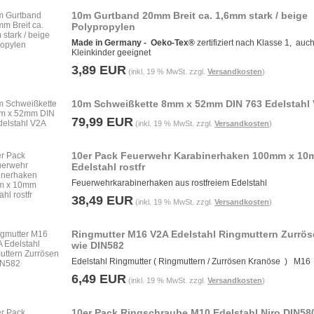
10m Gurtband 20mm Breit ca. 1,6mm stark / beige
Polypropylen
Made in Germany -
Oeko-Tex®
zertifiziert nach Klasse 1, auch
Kleinkinder geeignet
3,89 EUR
(inkl. 19 % MwSt. zzgl.
Versandkosten
)
10m Schweißkette 8mm x 52mm DIN 763 Edelstahl
79,99 EUR
(inkl. 19 % MwSt. zzgl.
Versandkosten
)
10er Pack Feuerwehr Karabinerhaken 100mm x 1
Edelstahl rostfr
Feuerwehrkarabinerhaken aus rostfreiem Edelstahl
38,49 EUR
(inkl. 19 % MwSt. zzgl.
Versandkosten
)
Ringmutter M16 V2A Edelstahl Ringmuttern Zurrö
wie DIN582
Edelstahl Ringmutter ( Ringmuttern / Zurrösen Kranöse ) M16
6,49 EUR
(inkl. 19 % MwSt. zzgl.
Versandkosten
)
10er Pack Ringschraube M10 Edelstahl Niro DIN58