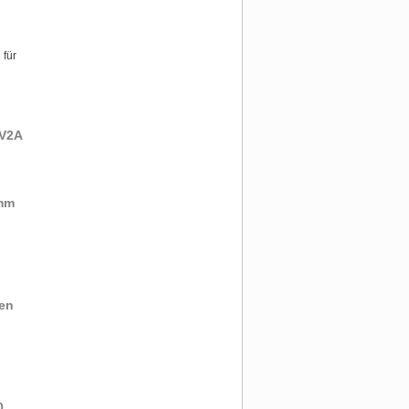
 für
 V2A
0mm
sen
0