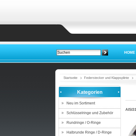
HOME
Startseite
Federstecker und Klappsplinte
Kategorien
Neu im Sortiment
AISI3
Schlüsselringe und Zubehör
Rundringe / O-Ringe
Halbrunde Ringe / D-Ringe