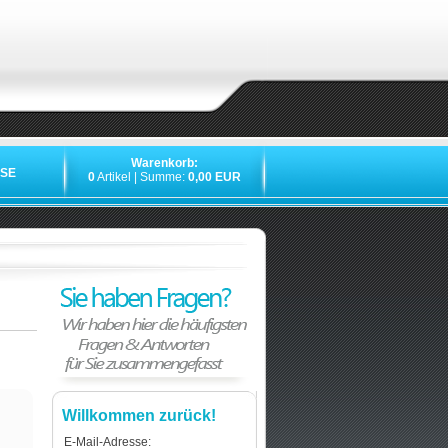
Warenkorb:
SE
0
Artikel | Summe:
0,00 EUR
Willkommen zurück!
E-Mail-Adresse: