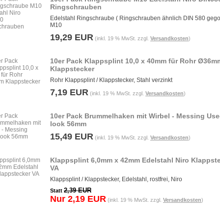
Ringschrauben
Edelstahl Ringschraube ( Ringschrauben ähnlich DIN 580 geg
M10
19,29 EUR
(inkl. 19 % MwSt. zzgl.
Versandkosten
)
10er Pack Klappsplint 10,0 x 40mm für Rohr Ø36m
Klappstecker
Rohr Klappsplint / Klappstecker, Stahl verzinkt
7,19 EUR
(inkl. 19 % MwSt. zzgl.
Versandkosten
)
10er Pack Brummelhaken mit Wirbel - Messing Us
look 56mm
15,49 EUR
(inkl. 19 % MwSt. zzgl.
Versandkosten
)
Klappsplint 6,0mm x 42mm Edelstahl Niro Klappst
VA
Klappsplint / Klappstecker, Edelstahl, rostfrei, Niro
2,39 EUR
Statt
Nur 2,19 EUR
(inkl. 19 % MwSt. zzgl.
Versandkosten
)