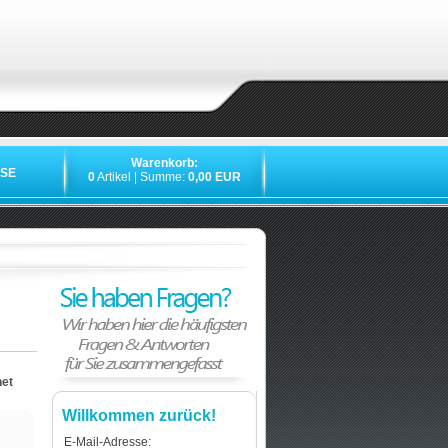
Warenkorb:
SE
0
Artikel | Summe:
0,00 EUR
net
Willkommen zurück!
E-Mail-Adresse: