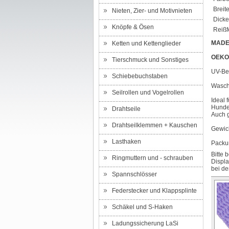
Breite
Nieten, Zier- und Motivnieten
Dicke
Knöpfe & Ösen
Reißfe
MADE
Ketten und Kettenglieder
OEKO
Tierschmuck und Sonstiges
UV-Bes
Schiebebuchstaben
Waschb
Seilrollen und Vogelrollen
Ideal 
Hundeh
Drahtseile
Auch g
Drahtseilklemmen + Kauschen
Gewich
Lasthaken
Packun
Bitte 
Ringmuttern und - schrauben
Displa
bei de
Spannschlösser
Federstecker und Klappsplinte
Schäkel und S-Haken
Ladungssicherung LaSi