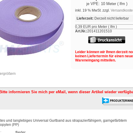
je VPE: 10 Meter ( lfm )
inkl. 19 % MwSt. zzgl.
Versandkoste
Lieferzeit:
Derzeit nicht lieferbar
0,39 EUR pro Meter ( lfm )
Art.Nr.:
201411201510
Leider können wir Ihnen derzeit n
keinen Liefertermin für einen neu
Wareneingang mitteilen.
vergrößern
Bitte informieren Sie mich per eMail,
wenn dieser Artikel wieder verfügba
es und langlebiges Universal Gurtband aus strapazierfähigem, garngefärbtem
opylen (PP)
:
flieder