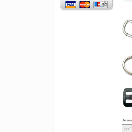
Diesen
[<<E