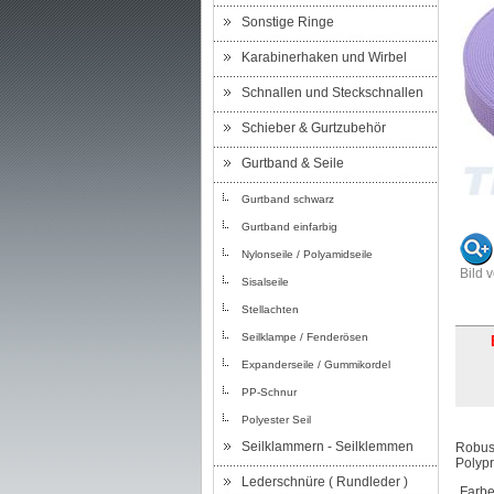
Sonstige Ringe
Karabinerhaken und Wirbel
Schnallen und Steckschnallen
Schieber & Gurtzubehör
Gurtband & Seile
Gurtband schwarz
Gurtband einfarbig
Nylonseile / Polyamidseile
Bild 
Sisalseile
Stellachten
Seilklampe / Fenderösen
Expanderseile / Gummikordel
PP-Schnur
Polyester Seil
Seilklammern - Seilklemmen
Robust
Polypr
Lederschnüre ( Rundleder )
Farbe