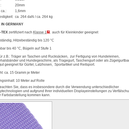
:
20mm
 ca.:
1,6mm
stigkeit:
ca. 264 daN / ca. 264 kg
 IN GERMANY
-TEX
zertifiziert nach
Klasse 1
, auch für Kleinkinder geeignet
tändig, Hitzebeständig bis 120 °C
ar bis 40 °C, Bügeln auf Stufe 1
für z.B.: Träger an Taschen und Rucksäcken, zur Fertigung von Hundeleinen,
alsbänder und Hundegeschirre, als Tragegurt, Taschengurt oder als Zügelgurtba
ut geeignet für Gürtel, Latzhosen, Sportartikel und Reitsport.
t: ca. 15 Gramm je Meter
gsinhalt: 10 Meter auf Rolle
beachten Sie, dass es insbesondere durch die Verwendung unterschiedlicher
ytechnologien und aufgrund Ihrer individuellen Displayeinstellungen zu Verfälsch
r Farbdarstellung kommen kann.