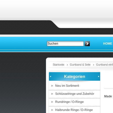
HOME
Startseite
Gurtband & Seile
Gurtband einf
Kategorien
Neu im Sortiment
Schlüsselringe und Zubehör
Made 
Rundringe / O-Ringe
Halbrunde Ringe / D-Ringe