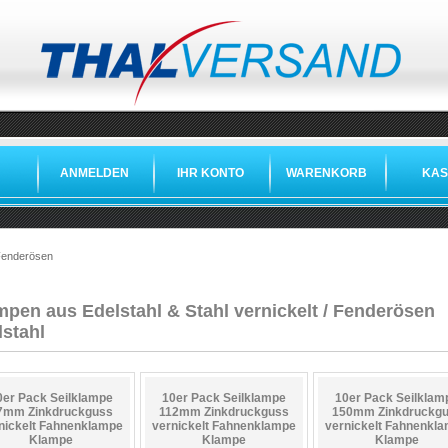
ANMELDEN
IHR KONTO
WARENKORB
KAS
»
»
 Fenderösen
mpen aus Edelstahl & Stahl vernickelt / Fenderösen
lstahl
0er Pack Seilklampe
10er Pack Seilklampe
10er Pack Seilklam
7mm Zinkdruckguss
112mm Zinkdruckguss
150mm Zinkdruckg
nickelt Fahnenklampe
vernickelt Fahnenklampe
vernickelt Fahnenkl
Klampe
Klampe
Klampe