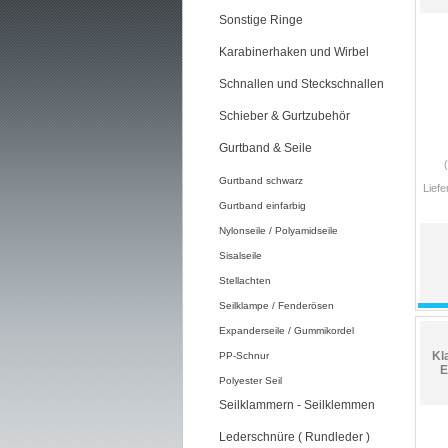
Sonstige Ringe
Karabinerhaken und Wirbel
Schnallen und Steckschnallen
Schieber & Gurtzubehör
Gurtband & Seile
Gurtband schwarz
Liefe
Gurtband einfarbig
Nylonseile / Polyamidseile
Sisalseile
Stellachten
Seilklampe / Fenderösen
Expanderseile / Gummikordel
Kl
PP-Schnur
E
Polyester Seil
Seilklammern - Seilklemmen
Lederschnüre ( Rundleder )