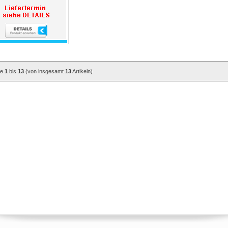
ge
1
bis
13
(von insgesamt
13
Artikeln)