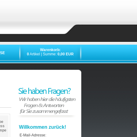
Warenkorb:
SE
0
Artikel | Summe:
0,00 EUR
pe
uss
Willkommen zurück!
ampe
E-Mail-Adresse: