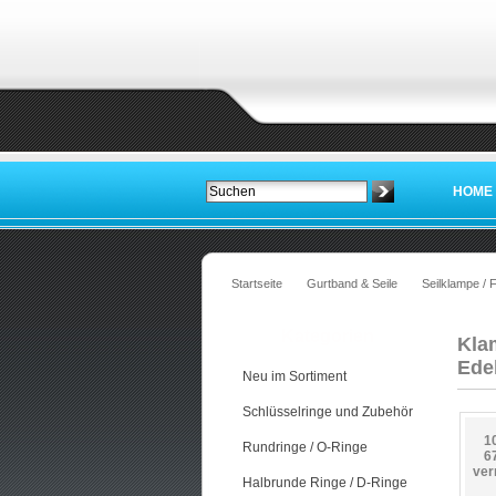
HOME
Startseite
Gurtband & Seile
Seilklampe /
Kategorien
Kla
Ede
Neu im Sortiment
Schlüsselringe und Zubehör
1
Rundringe / O-Ringe
6
ver
Halbrunde Ringe / D-Ringe