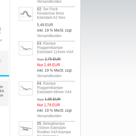
Versandkosten
02.
5er Pack
Fenderöse 8mm
Edelstahl A2 Niro
5,49 EUR
1
inkl. 19 % MwSt. zzgl.
.
Versandkosten
ge
03.
Klampe
Flaggenklampe
Edelstahl 114mm V4A
2,75 EUR
Statt
Nur 2,49 EUR
inkl. 19 % MwSt. zzgl.
Versandkosten
04.
Klampe
mm
Flaggenklampe
V4A
Edelstahl 68mm V4A
pe
1,95 EUR
Statt
Nur 1,79 EUR
inkl. 19 % MwSt. zzgl.
Versandkosten
05.
Belegklampe
150mm Edelstahl
Rostfrei V4A Klampe