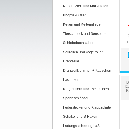
Nieten, Zier- und Motivnieten
Knöpfe & Ösen
Ketten und Kettenglieder
Tierschmuck und Sonstiges
L
Schiebebuchstaben
Seilrollen und Vogelrollen
Drahtseile
Drahtseilklemmen + Kauschen
Lasthaken
B
Ed
Ringmuttern und - schrauben
K
Spannschlösser
Federstecker und Klappsplinte
Schäkel und S-Haken
Ladungssicherung LaSi