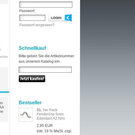
Passwort:
Passwort vergessen?
0
Schnellkauf
.
Bitte geben Sie die Artikelnummer
ferbar
aus unserem Katalog ein.
Bestseller
mm
V4A
01.
5er Pack
pe
Fenderöse 5mm
Edelstahl A2 Niro
2,95 EUR
inkl. 19 % MwSt. zzgl.