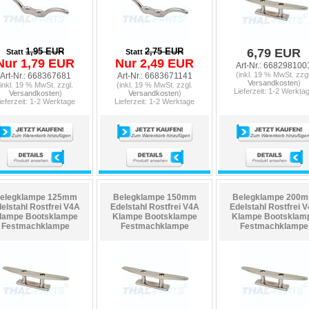
1,95 EUR
2,75 EUR
6,79 EUR
Statt
Statt
Nur 1,79 EUR
Nur 2,49 EUR
Art-Nr.: 668298100
(inkl. 19 % MwSt. zzgl
Art-Nr.: 668367681
Art-Nr.: 6683671141
Versandkosten
)
(inkl. 19 % MwSt. zzgl.
(inkl. 19 % MwSt. zzgl.
Lieferzeit: 1-2 Werkta
Versandkosten
)
Versandkosten
)
ieferzeit: 1-2 Werktage
Lieferzeit: 1-2 Werktage
elegklampe 125mm
Belegklampe 150mm
Belegklampe 200
elstahl Rostfrei V4A
Edelstahl Rostfrei V4A
Edelstahl Rostfrei 
lampe Bootsklampe
Klampe Bootsklampe
Klampe Bootsklam
Festmachklampe
Festmachklampe
Festmachklampe