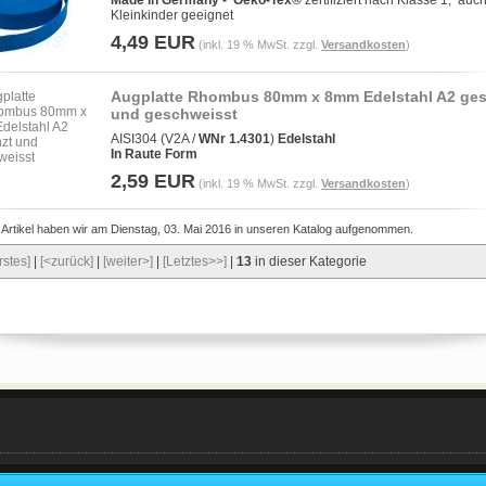
Made in Germany -
Oeko-Tex®
zertifiziert nach Klasse 1, auch
Kleinkinder geeignet
4,49 EUR
(inkl. 19 % MwSt. zzgl.
Versandkosten
)
Augplatte Rhombus 80mm x 8mm Edelstahl A2 ges
und geschweisst
AISI304 (V2A /
WNr 1.4301
)
Edelstahl
In
Raute
Form
2,59 EUR
(inkl. 19 % MwSt. zzgl.
Versandkosten
)
 Artikel haben wir am Dienstag, 03. Mai 2016 in unseren Katalog aufgenommen.
rstes]
|
[<zurück]
|
[weiter>]
|
[Letztes>>]
|
13
in dieser Kategorie