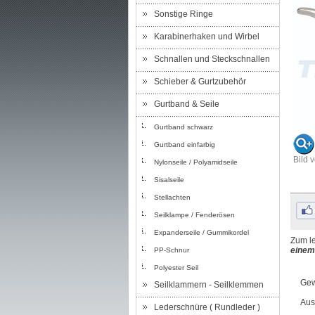
Sonstige Ringe
Karabinerhaken und Wirbel
Schnallen und Steckschnallen
Schieber & Gurtzubehör
Gurtband & Seile
Gurtband schwarz
Gurtband einfarbig
Bild 
Nylonseile / Polyamidseile
Sisalseile
Stellachten
Seilklampe / Fenderösen
Expanderseile / Gummikordel
Zum le
einem
PP-Schnur
Polyester Seil
Gew
Seilklammern - Seilklemmen
Aus
Lederschnüre ( Rundleder )