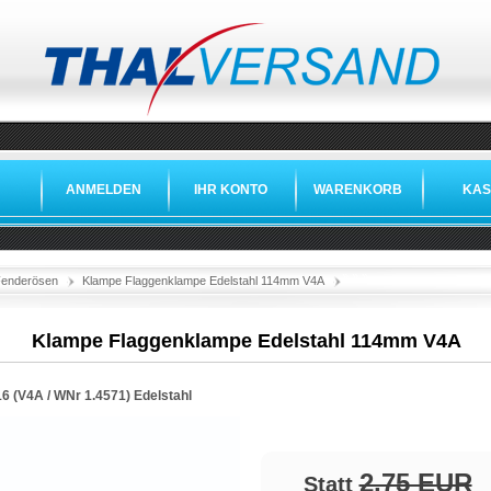
ANMELDEN
IHR KONTO
WARENKORB
KAS
»
»
»
 Fenderösen
Klampe Flaggenklampe Edelstahl 114mm V4A
Klampe Flaggenklampe Edelstahl 114mm V4A
16 (V4A /
WNr 1.4571
)
Edelstahl
2,75 EUR
Statt