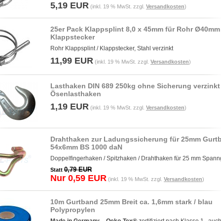
5,19 EUR
(inkl. 19 % MwSt. zzgl.
Versandkosten
)
25er Pack Klappsplint 8,0 x 45mm für Rohr Ø40mm
Klappstecker
Rohr Klappsplint / Klappstecker, Stahl verzinkt
11,99 EUR
(inkl. 19 % MwSt. zzgl.
Versandkosten
)
Lasthaken DIN 689 250kg ohne Sicherung verzinkt
Ösenlasthaken
1,19 EUR
(inkl. 19 % MwSt. zzgl.
Versandkosten
)
Drahthaken zur Ladungssicherung für 25mm Gurt
54x6mm BS 1000 daN
Doppelfingerhaken / Spitzhaken / Drahthaken für 25 mm Spann
0,79 EUR
Statt
Nur 0,59 EUR
(inkl. 19 % MwSt. zzgl.
Versandkosten
)
10m Gurtband 25mm Breit ca. 1,6mm stark / blau
Polypropylen