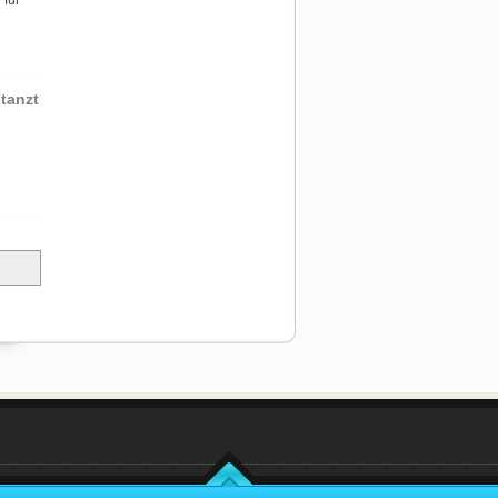
 für
tanzt