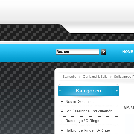
HOME
Startseite
Gurtband & Seile
Seilklampe /
Kategorien
Neu im Sortiment
AISI3
Schlüsselringe und Zubehör
Rundringe / O-Ringe
Halbrunde Ringe / D-Ringe