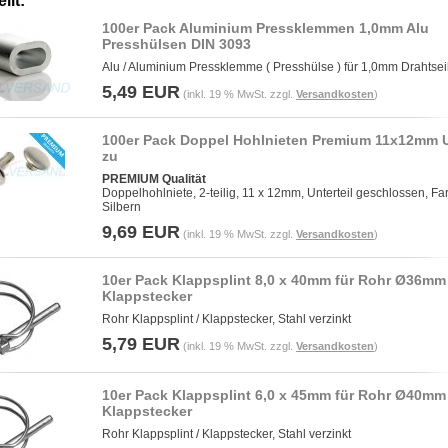
llt:
100er Pack Aluminium Pressklemmen 1,0mm Alu
Presshülsen DIN 3093
Alu / Aluminium Pressklemme ( Presshülse ) für 1,0mm Drahtsei
5,49 EUR
(inkl. 19 % MwSt. zzgl.
Versandkosten
)
100er Pack Doppel Hohlnieten Premium 11x12mm 
zu
PREMIUM Qualität
Doppelhohlniete, 2-teilig, 11 x 12mm, Unterteil geschlossen, Fa
Silbern
9,69 EUR
(inkl. 19 % MwSt. zzgl.
Versandkosten
)
10er Pack Klappsplint 8,0 x 40mm für Rohr Ø36mm
Klappstecker
Rohr Klappsplint / Klappstecker, Stahl verzinkt
5,79 EUR
(inkl. 19 % MwSt. zzgl.
Versandkosten
)
10er Pack Klappsplint 6,0 x 45mm für Rohr Ø40mm
Klappstecker
Rohr Klappsplint / Klappstecker, Stahl verzinkt