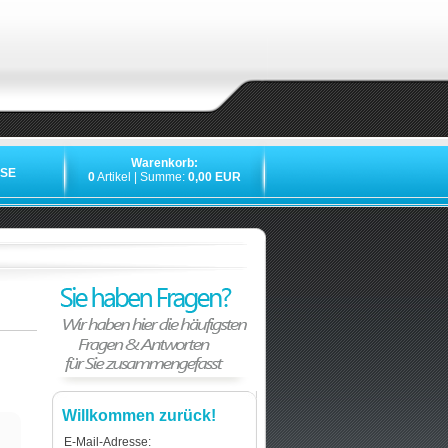
Warenkorb:
SE
0
Artikel | Summe:
0,00 EUR
Willkommen zurück!
E-Mail-Adresse: