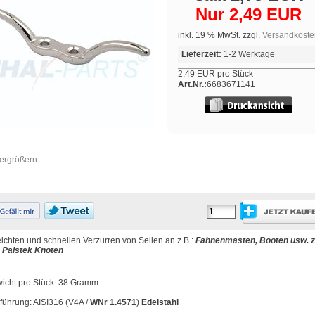
Nur 2,49 EUR
inkl. 19 % MwSt. zzgl.
Versandkoste
Lieferzeit:
1-2 Werktage
2,49 EUR pro Stück
Art.Nr.:
6683671141
vergrößern
ichten und schnellen Verzurren von Seilen an z.B.:
Fahnenmasten, Booten usw. z.
 Palstek Knoten
icht pro Stück: 38 Gramm
führung: AISI316 (V4A /
WNr 1.4571
)
Edelstahl