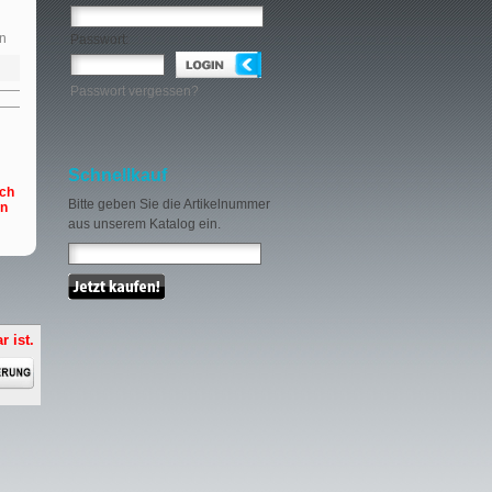
n
Passwort:
Passwort vergessen?
Schnellkauf
och
Bitte geben Sie die Artikelnummer
en
aus unserem Katalog ein.
r ist.