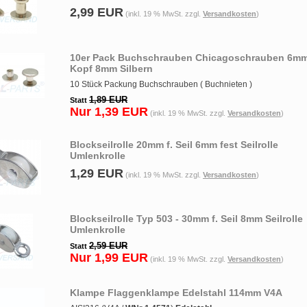
2,99 EUR
(inkl. 19 % MwSt. zzgl.
Versandkosten
)
10er Pack Buchschrauben Chicagoschrauben 6m
Kopf 8mm Silbern
10 Stück Packung Buchschrauben ( Buchnieten )
1,89 EUR
Statt
Nur 1,39 EUR
(inkl. 19 % MwSt. zzgl.
Versandkosten
)
Blockseilrolle 20mm f. Seil 6mm fest Seilrolle
Umlenkrolle
1,29 EUR
(inkl. 19 % MwSt. zzgl.
Versandkosten
)
Blockseilrolle Typ 503 - 30mm f. Seil 8mm Seilrolle
Umlenkrolle
2,59 EUR
Statt
Nur 1,99 EUR
(inkl. 19 % MwSt. zzgl.
Versandkosten
)
Klampe Flaggenklampe Edelstahl 114mm V4A