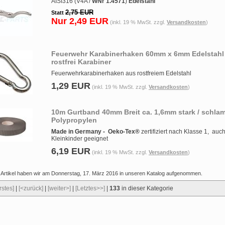
AISI316 (V4A /
WNr 1.4571
)
Edelstahl
2,75 EUR
Statt
Nur 2,49 EUR
(inkl. 19 % MwSt. zzgl.
Versandkosten
)
Feuerwehr Karabinerhaken 60mm x 6mm Edelstahl
rostfrei Karabiner
Feuerwehrkarabinerhaken aus rostfreiem Edelstahl
1,29 EUR
(inkl. 19 % MwSt. zzgl.
Versandkosten
)
10m Gurtband 40mm Breit ca. 1,6mm stark / schla
Polypropylen
Made in Germany -
Oeko-Tex®
zertifiziert nach Klasse 1, auch
Kleinkinder geeignet
6,19 EUR
(inkl. 19 % MwSt. zzgl.
Versandkosten
)
 Artikel haben wir am Donnerstag, 17. März 2016 in unseren Katalog aufgenommen.
rstes]
|
[<zurück]
|
[weiter>]
|
[Letztes>>]
|
133
in dieser Kategorie