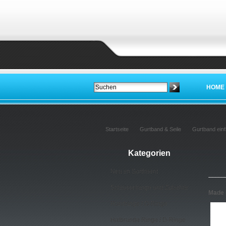
HOME
Startseite
Gurtband & Seile
Gurtband einf
Kategorien
Neu im Sortiment
Schlüsselringe und Zubehör
Made 
Rundringe / O-Ringe
Halbrunde Ringe / D-Ringe