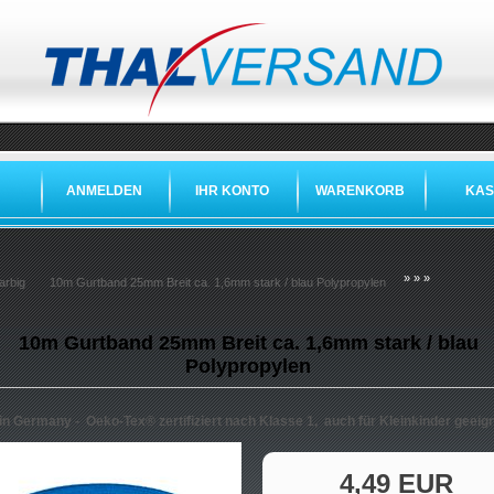
ANMELDEN
IHR KONTO
WARENKORB
KAS
»
»
»
arbig
10m Gurtband 25mm Breit ca. 1,6mm stark / blau Polypropylen
10m Gurtband 25mm Breit ca. 1,6mm stark / blau
Polypropylen
in Germany -
Oeko-Tex®
zertifiziert nach Klasse 1, auch für Kleinkinder geeig
4,49 EUR