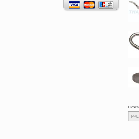
Diesen
[<<E