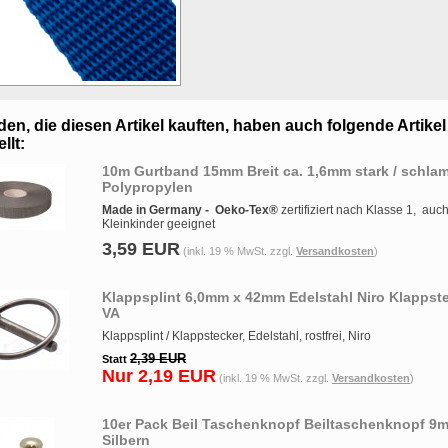
en, die diesen Artikel kauften, haben auch folgende Artikel
llt:
10m Gurtband 15mm Breit ca. 1,6mm stark / schla
Polypropylen
Made in Germany -
Oeko-Tex®
zertifiziert nach Klasse 1, auch
Kleinkinder geeignet
3,59 EUR
(inkl. 19 % MwSt. zzgl.
Versandkosten
)
Klappsplint 6,0mm x 42mm Edelstahl Niro Klappst
VA
Klappsplint / Klappstecker, Edelstahl, rostfrei, Niro
2,39 EUR
Statt
Nur 2,19 EUR
(inkl. 19 % MwSt. zzgl.
Versandkosten
)
10er Pack Beil Taschenknopf Beiltaschenknopf 9
Silbern