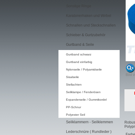
Sonstige Ringe
Karabinerhaken und Wirbel
Schnallen und Steckschnallen
Schieber & Gurtzubehör
Gurtband & Seile
Gurtband schwarz
Gurtband einfarbig
Nylonseile / Polyamidseile
Bild 
Sisalseile
Stellachten
Seilklampe / Fenderösen
Expanderseile / Gummikordel
PP-Schnur
Polyester Seil
Seilklammern - Seilklemmen
Robust
Polypr
Lederschnüre ( Rundleder )
Farbe