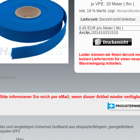
je VPE: 10 Meter ( lfm )
inkl. 19 % MwSt. zzgl.
Versandkoste
Lieferzeit:
Derzeit nicht lieferbar
0,45 EUR pro Meter ( lfm )
Art.Nr.:
201410251510
Leider können wir Ihnen derzeit n
keinen Liefertermin für einen neu
Wareneingang mitteilen.
vergrößern
Bitte informieren Sie mich per eMail,
wenn dieser Artikel wieder verfügba
es und langlebiges Universal Gurtband aus strapazierfähigem, garngefärbtem
opylen (PP)
:
blau