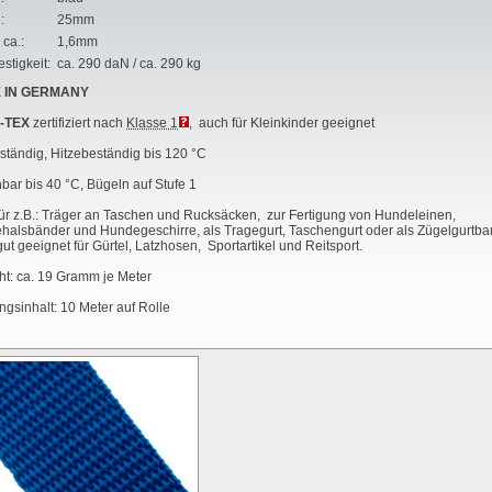
:
25mm
 ca.:
1,6mm
stigkeit:
ca. 290 daN / ca. 290 kg
 IN GERMANY
-TEX
zertifiziert nach
Klasse 1
, auch für Kleinkinder geeignet
tändig, Hitzebeständig bis 120 °C
ar bis 40 °C, Bügeln auf Stufe 1
für z.B.: Träger an Taschen und Rucksäcken, zur Fertigung von Hundeleinen,
alsbänder und Hundegeschirre, als Tragegurt, Taschengurt oder als Zügelgurtba
ut geeignet für Gürtel, Latzhosen, Sportartikel und Reitsport.
t: ca. 19 Gramm je Meter
gsinhalt: 10 Meter auf Rolle