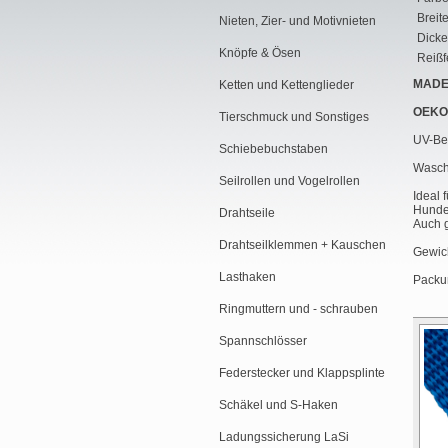
Breite
Nieten, Zier- und Motivnieten
Dicke
Knöpfe & Ösen
Reißfe
MADE
Ketten und Kettenglieder
OEKO
Tierschmuck und Sonstiges
UV-Bes
Schiebebuchstaben
Waschb
Seilrollen und Vogelrollen
Ideal 
Hundeh
Drahtseile
Auch g
Drahtseilklemmen + Kauschen
Gewich
Lasthaken
Packun
Ringmuttern und - schrauben
Spannschlösser
Federstecker und Klappsplinte
Schäkel und S-Haken
Ladungssicherung LaSi