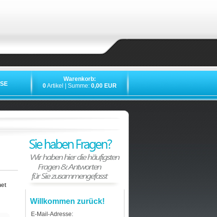
Warenkorb:
SE
0
Artikel | Summe:
0,00 EUR
net
Willkommen zurück!
E-Mail-Adresse: