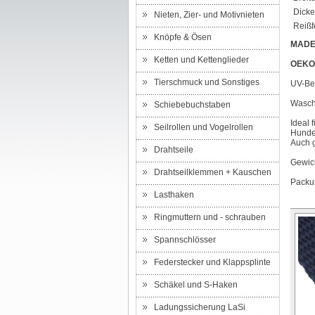
Dicke
Nieten, Zier- und Motivnieten
Reißfe
Knöpfe & Ösen
MADE
Ketten und Kettenglieder
OEKO
Tierschmuck und Sonstiges
UV-Bes
Waschb
Schiebebuchstaben
Ideal 
Seilrollen und Vogelrollen
Hundeh
Auch g
Drahtseile
Gewich
Drahtseilklemmen + Kauschen
Packun
Lasthaken
Ringmuttern und - schrauben
Spannschlösser
Federstecker und Klappsplinte
Schäkel und S-Haken
Ladungssicherung LaSi