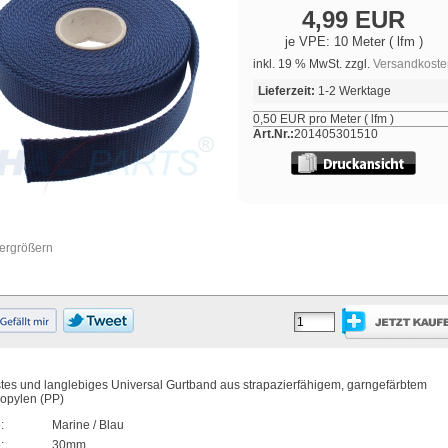
4,99 EUR
je VPE: 10 Meter ( lfm )
inkl. 19 % MwSt. zzgl.
Versandkoste
Lieferzeit:
1-2 Werktage
0,50 EUR pro Meter ( lfm )
Art.Nr.:
201405301510
vergrößern
es und langlebiges Universal Gurtband aus strapazierfähigem, garngefärbtem
opylen (PP)
:
Marine / Blau
:
30mm