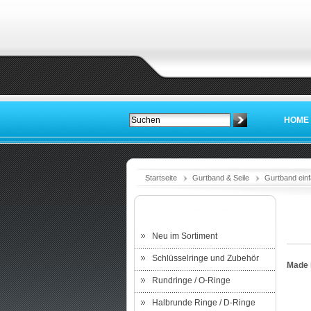
HOME
Startseite
Gurtband & Seile
Gurtband einf
Kategorien
Neu im Sortiment
Schlüsselringe und Zubehör
Made 
Rundringe / O-Ringe
Halbrunde Ringe / D-Ringe