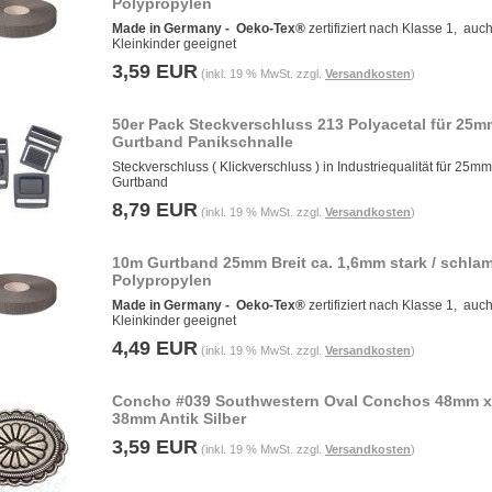
Polypropylen
Made in Germany -
Oeko-Tex®
zertifiziert nach Klasse 1, auch
Kleinkinder geeignet
3,59 EUR
(inkl. 19 % MwSt. zzgl.
Versandkosten
)
50er Pack Steckverschluss 213 Polyacetal für 25m
Gurtband Panikschnalle
Steckverschluss ( Klickverschluss ) in Industriequalität für 25mm
Gurtband
8,79 EUR
(inkl. 19 % MwSt. zzgl.
Versandkosten
)
10m Gurtband 25mm Breit ca. 1,6mm stark / schla
Polypropylen
Made in Germany -
Oeko-Tex®
zertifiziert nach Klasse 1, auch
Kleinkinder geeignet
4,49 EUR
(inkl. 19 % MwSt. zzgl.
Versandkosten
)
Concho #039 Southwestern Oval Conchos 48mm x
38mm Antik Silber
3,59 EUR
(inkl. 19 % MwSt. zzgl.
Versandkosten
)