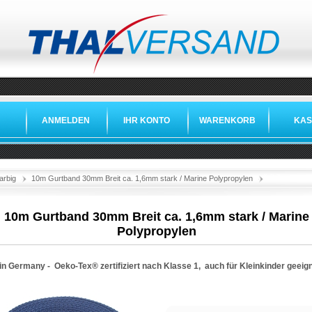
ANMELDEN
IHR KONTO
WARENKORB
KAS
»
»
»
arbig
10m Gurtband 30mm Breit ca. 1,6mm stark / Marine Polypropylen
10m Gurtband 30mm Breit ca. 1,6mm stark / Marine
Polypropylen
in Germany -
Oeko-Tex®
zertifiziert nach Klasse 1, auch für Kleinkinder geeig