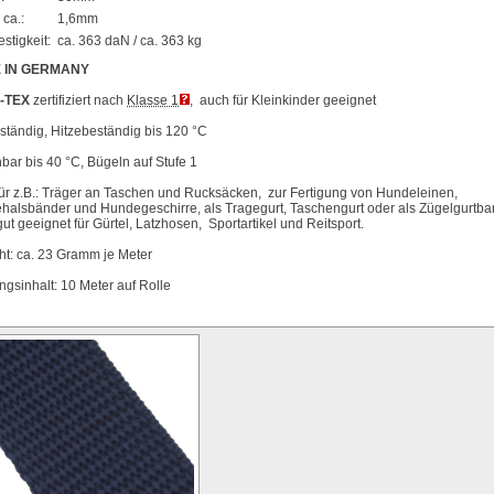
 ca.:
1,6mm
stigkeit:
ca. 363 daN / ca. 363 kg
 IN GERMANY
-TEX
zertifiziert nach
Klasse 1
, auch für Kleinkinder geeignet
tändig, Hitzebeständig bis 120 °C
ar bis 40 °C, Bügeln auf Stufe 1
für z.B.: Träger an Taschen und Rucksäcken, zur Fertigung von Hundeleinen,
alsbänder und Hundegeschirre, als Tragegurt, Taschengurt oder als Zügelgurtba
ut geeignet für Gürtel, Latzhosen, Sportartikel und Reitsport.
t: ca. 23 Gramm je Meter
gsinhalt: 10 Meter auf Rolle