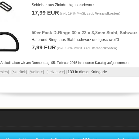
Schieber aus Zinkdruckguss schwarz
17,99 EUR
(inkl. 19 % MwSt. zzgl.
Versandkosten
)
50er Pack D-Ringe 30 x 22 x 3,8mm Stahl, Schwarz
Halbrund Ringe aus Stahl, schwarz und geschweißt
7,99 EUR
(inkl. 19 % MwSt. zzgl.
Versandkosten
)
 Artikel haben wir am Donnerstag, 05. Februar 2015 in unseren Katalog aufgenommen.
rstes]
|
[<zurück]
|
[weiter>]
|
[Letztes>>]
|
133
in dieser Kategorie