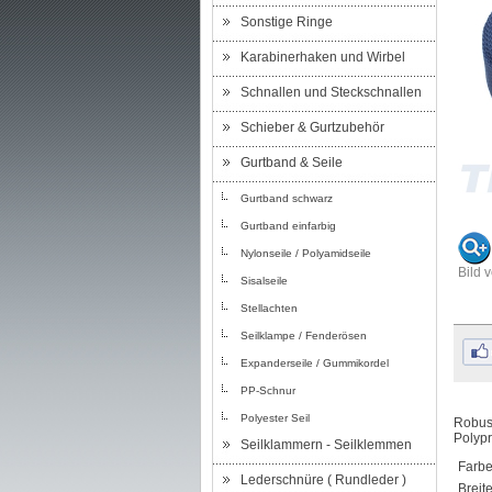
Sonstige Ringe
Karabinerhaken und Wirbel
Schnallen und Steckschnallen
Schieber & Gurtzubehör
Gurtband & Seile
Gurtband schwarz
Gurtband einfarbig
Nylonseile / Polyamidseile
Bild 
Sisalseile
Stellachten
Seilklampe / Fenderösen
Expanderseile / Gummikordel
PP-Schnur
Polyester Seil
Robust
Polypr
Seilklammern - Seilklemmen
Farbe
Lederschnüre ( Rundleder )
Breite