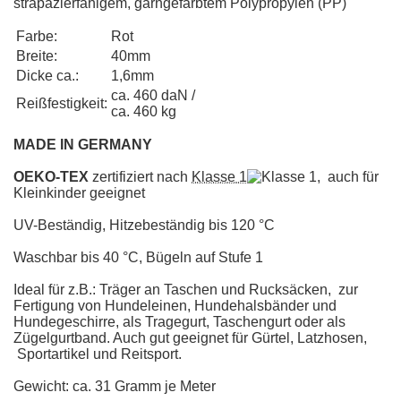
strapazierfähigem, garngefärbtem Polypropylen (PP)
Farbe:
Rot
Breite:
40mm
Dicke ca.:
1,6mm
ca. 460 daN /
Reißfestigkeit:
ca. 460 kg
MADE IN GERMANY
OEKO-TEX
zertifiziert nach
Klasse 1
, auch für
Kleinkinder geeignet
UV-Beständig, Hitzebeständig bis 120 °C
Waschbar bis 40 °C, Bügeln auf Stufe 1
Ideal für z.B.: Träger an Taschen und Rucksäcken, zur
Fertigung von Hundeleinen, Hundehalsbänder und
Hundegeschirre, als Tragegurt, Taschengurt oder als
Zügelgurtband. Auch gut geeignet für Gürtel, Latzhosen,
Sportartikel und Reitsport.
Gewicht: ca. 31 Gramm je Meter