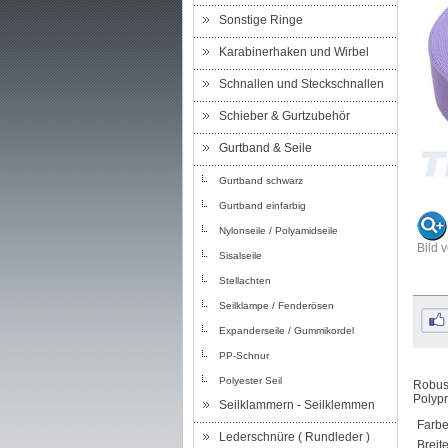
Sonstige Ringe
Karabinerhaken und Wirbel
Schnallen und Steckschnallen
Schieber & Gurtzubehör
Gurtband & Seile
Gurtband schwarz
Gurtband einfarbig
Nylonseile / Polyamidseile
Bild 
Sisalseile
Stellachten
Seilklampe / Fenderösen
Expanderseile / Gummikordel
PP-Schnur
Polyester Seil
Robust
Polypr
Seilklammern - Seilklemmen
Farbe
Lederschnüre ( Rundleder )
Breite