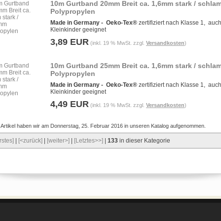
10m Gurtband 20mm Breit ca. 1,6mm stark / schla
Polypropylen
Made in Germany -
Oeko-Tex®
zertifiziert nach Klasse 1, auch
Kleinkinder geeignet
3,89 EUR
(inkl. 19 % MwSt. zzgl.
Versandkosten
)
10m Gurtband 25mm Breit ca. 1,6mm stark / schla
Polypropylen
Made in Germany -
Oeko-Tex®
zertifiziert nach Klasse 1, auch
Kleinkinder geeignet
4,49 EUR
(inkl. 19 % MwSt. zzgl.
Versandkosten
)
 Artikel haben wir am Donnerstag, 25. Februar 2016 in unseren Katalog aufgenommen.
rstes]
|
[<zurück]
|
[weiter>]
|
[Letztes>>]
|
133
in dieser Kategorie