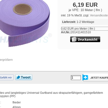
6,19 EUR
je VPE: 10 Meter ( lfm )
inkl. 19 % MwSt. zzgl.
Versandkoste
Lieferzeit:
1-2 Werktage
0,62 EUR pro Meter ( lfm )
Art.Nr.:
201411401510
vergrößern
es und langlebiges Universal Gurtband aus strapazierfähigem, garngefärbtem
opylen (PP)
:
flieder
:
40mm