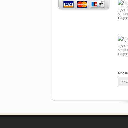
Diesen
[<<E