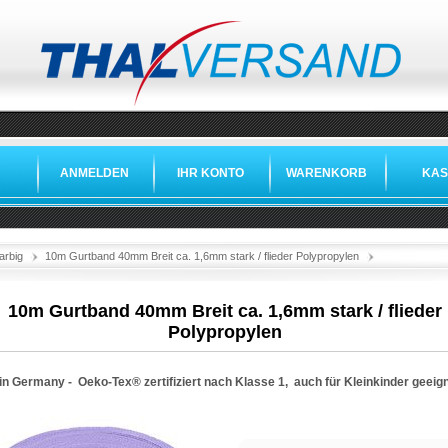
ANMELDEN
IHR KONTO
WARENKORB
KAS
»
»
»
arbig
10m Gurtband 40mm Breit ca. 1,6mm stark / flieder Polypropylen
10m Gurtband 40mm Breit ca. 1,6mm stark / flieder
Polypropylen
in Germany -
Oeko-Tex®
zertifiziert nach Klasse 1, auch für Kleinkinder geeig