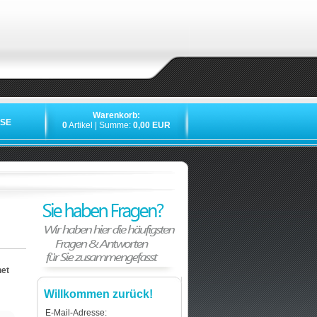
Warenkorb:
SE
0
Artikel | Summe:
0,00 EUR
net
Willkommen zurück!
E-Mail-Adresse: