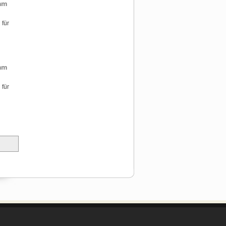
mm
 für
mm
 für