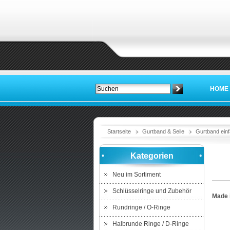
HOME
Startseite
Gurtband & Seile
Gurtband einf
Kategorien
Neu im Sortiment
Schlüsselringe und Zubehör
Made 
Rundringe / O-Ringe
Halbrunde Ringe / D-Ringe