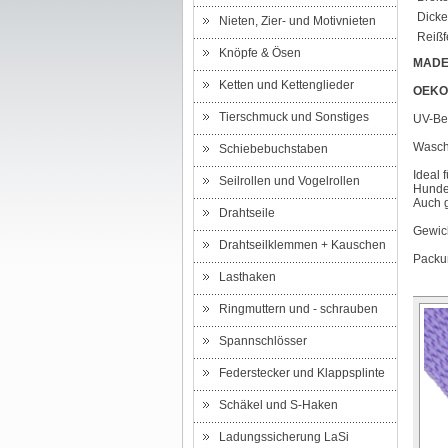
Dicke
Nieten, Zier- und Motivnieten
Reißfe
Knöpfe & Ösen
MADE
Ketten und Kettenglieder
OEKO
Tierschmuck und Sonstiges
UV-Bes
Waschb
Schiebebuchstaben
Ideal 
Seilrollen und Vogelrollen
Hundeh
Auch g
Drahtseile
Gewich
Drahtseilklemmen + Kauschen
Packun
Lasthaken
Ringmuttern und - schrauben
Spannschlösser
Federstecker und Klappsplinte
Schäkel und S-Haken
Ladungssicherung LaSi