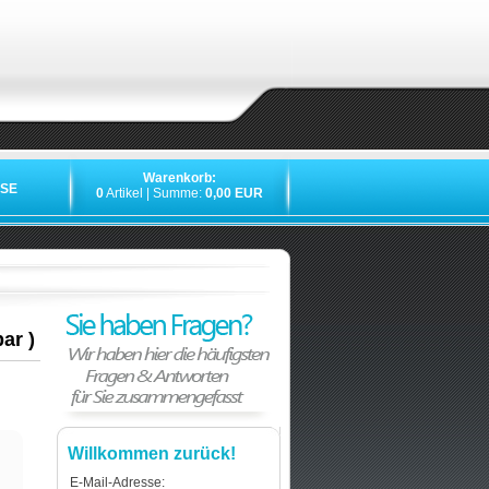
Warenkorb:
SE
0
Artikel | Summe:
0,00 EUR
»
ar )
Willkommen zurück!
E-Mail-Adresse: