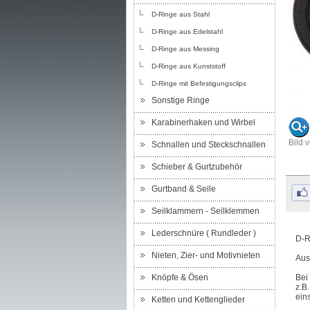
D-Ringe aus Stahl
D-Ringe aus Edelstahl
D-Ringe aus Messing
D-Ringe aus Kunststoff
D-Ringe mit Befestigungsclips
Sonstige Ringe
Karabinerhaken und Wirbel
Bild 
Schnallen und Steckschnallen
Schieber & Gurtzubehör
Gurtband & Seile
Seilklammern - Seilklemmen
Lederschnüre ( Rundleder )
D-R
Nieten, Zier- und Motivnieten
Aus
Knöpfe & Ösen
Bei
z.B
ein
Ketten und Kettenglieder