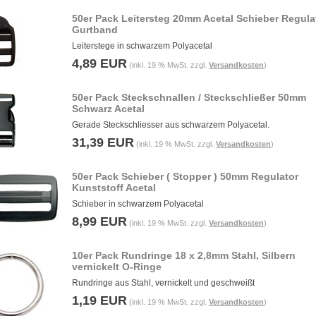
50er Pack Leitersteg 20mm Acetal Schieber Regulat
Gurtband
Leiterstege in schwarzem Polyacetal
4,89 EUR
(inkl. 19 % MwSt. zzgl.
Versandkosten
)
50er Pack Steckschnallen / Steckschließer 50mm
Schwarz Acetal
Gerade Steckschliesser aus schwarzem Polyacetal.
31,39 EUR
(inkl. 19 % MwSt. zzgl.
Versandkosten
)
50er Pack Schieber ( Stopper ) 50mm Regulator
Kunststoff Acetal
Schieber in schwarzem Polyacetal
8,99 EUR
(inkl. 19 % MwSt. zzgl.
Versandkosten
)
10er Pack Rundringe 18 x 2,8mm Stahl, Silbern
vernickelt O-Ringe
Rundringe aus Stahl, vernickelt und geschweißt
1,19 EUR
(inkl. 19 % MwSt. zzgl.
Versandkosten
)