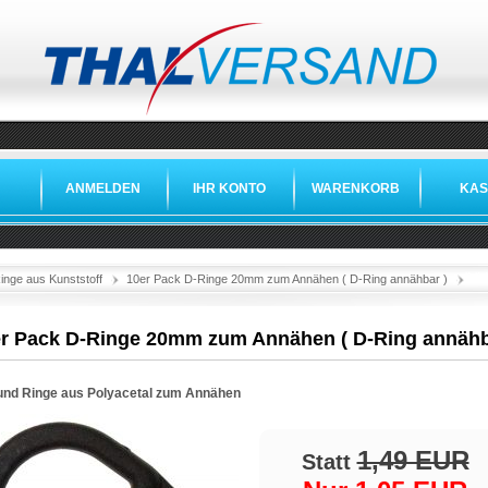
ANMELDEN
IHR KONTO
WARENKORB
KAS
»
»
inge aus Kunststoff
10er Pack D-Ringe 20mm zum Annähen ( D-Ring annähbar )
r Pack D-Ringe 20mm zum Annähen ( D-Ring annähb
und Ringe aus Polyacetal zum Annähen
1,49 EUR
Statt