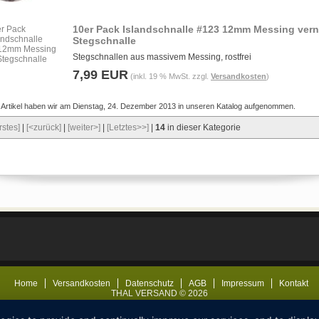
10er Pack Islandschnalle #123 12mm Messing vern
Stegschnalle
Stegschnallen aus massivem Messing, rostfrei
7,99 EUR
(inkl. 19 % MwSt. zzgl.
Versandkosten
)
 Artikel haben wir am Dienstag, 24. Dezember 2013 in unseren Katalog aufgenommen.
rstes]
|
[<zurück]
|
[weiter>]
|
[Letztes>>]
|
14
in dieser Kategorie
Home
Versandkosten
Datenschutz
AGB
Impressum
Kontakt
THAL VERSAND © 2026