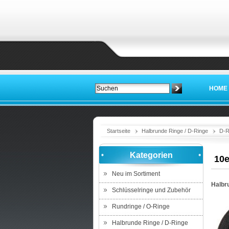
HOME
Startseite
Halbrunde Ringe / D-Ringe
D-R
Kategorien
10e
Neu im Sortiment
Halbr
Schlüsselringe und Zubehör
Rundringe / O-Ringe
Halbrunde Ringe / D-Ringe