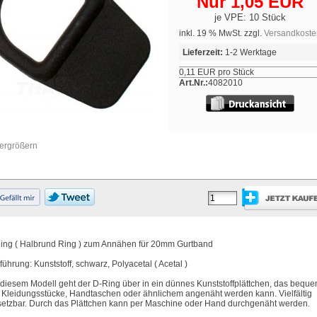
Nur 1,05 EUR
je VPE: 10 Stück
inkl. 19 % MwSt. zzgl.
Versandkoste
Lieferzeit:
1-2 Werktage
0,11 EUR pro Stück
Art.Nr.:
4082010
vergrößern
ing ( Halbrund Ring ) zum Annähen für 20mm Gurtband
führung: Kunststoff, schwarz, Polyacetal ( Acetal )
 diesem Modell geht der D-Ring über in ein dünnes Kunststoffplättchen, das bequ
. Kleidungsstücke, Handtaschen oder ähnlichem angenäht werden kann. Vielfältig
setzbar. Durch das Plättchen kann per Maschine oder Hand durchgenäht werden.