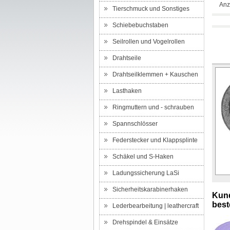
Anz
Tierschmuck und Sonstiges
Schiebebuchstaben
Seilrollen und Vogelrollen
Drahtseile
Drahtseilklemmen + Kauschen
Lasthaken
Ringmuttern und - schrauben
Spannschlösser
Federstecker und Klappsplinte
Schäkel und S-Haken
Ladungssicherung LaSi
Sicherheitskarabinerhaken
Kund
beste
Lederbearbeitung | leathercraft
Drehspindel & Einsätze