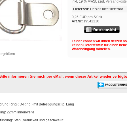
inkl. 19 % MwSt. zzgl.
Versandkoste
Lieferzeit:
Derzeit nicht lieferbar
0,26 EUR pro Stück
Art.Nr.:
19542210
Leider können wir Ihnen derzeit n
keinen Liefertermin für einen neu
Wareneingang mitteilen.
vergrößern
Bitte informieren Sie mich per eMail,
wenn dieser Artikel wieder verfügba
brund Ring ( D-Ring ) mit Befestigungsclip, Lang
ing: 22mm Innenweite
führung: Stahl, vernickelt und geschweißt