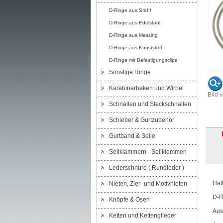
D-Ringe aus Stahl
D-Ringe aus Edelstahl
D-Ringe aus Messing
D-Ringe aus Kunststoff
D-Ringe mit Befestigungsclips
Sonstige Ringe
Karabinerhaken und Wirbel
Bild 
Schnallen und Steckschnallen
Schieber & Gurtzubehör
Gurtband & Seile
Seilklammern - Seilklemmen
Lederschnüre ( Rundleder )
Hal
Nieten, Zier- und Motivnieten
D-R
Knöpfe & Ösen
Aus
Ketten und Kettenglieder