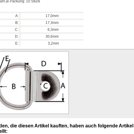
ahl je Packung: 10 Stück
A:
17,0mm
B:
17,3mm
C:
6,3mm
D:
30,6mm
E:
3,2mm
en, die diesen Artikel kauften, haben auch folgende Artikel
llt: