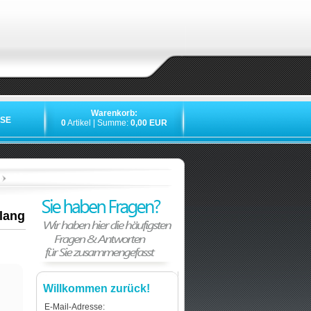
Warenkorb:
SE
0
Artikel | Summe:
0,00 EUR
»
»
»
 lang
Willkommen zurück!
E-Mail-Adresse: