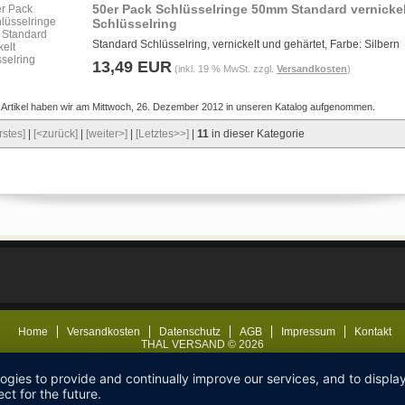
50er Pack Schlüsselringe 50mm Standard vernickel
Schlüsselring
Standard Schlüsselring, vernickelt und gehärtet, Farbe: Silbern
13,49 EUR
(inkl. 19 % MwSt. zzgl.
Versandkosten
)
 Artikel haben wir am Mittwoch, 26. Dezember 2012 in unseren Katalog aufgenommen.
rstes]
|
[<zurück]
|
[weiter>]
|
[Letztes>>]
|
11
in dieser Kategorie
Home
Versandkosten
Datenschutz
AGB
Impressum
Kontakt
THAL VERSAND © 2026
logies to provide and continually improve our services, and to displ
ct for the future.