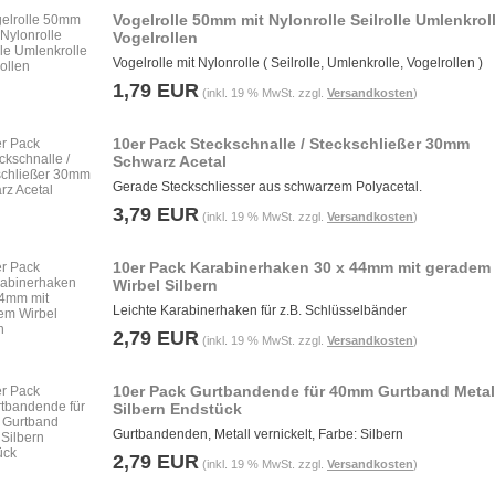
Vogelrolle 50mm mit Nylonrolle Seilrolle Umlenkrol
Vogelrollen
Vogelrolle mit Nylonrolle ( Seilrolle, Umlenkrolle, Vogelrollen )
1,79 EUR
(inkl. 19 % MwSt. zzgl.
Versandkosten
)
10er Pack Steckschnalle / Steckschließer 30mm
Schwarz Acetal
Gerade Steckschliesser aus schwarzem Polyacetal.
3,79 EUR
(inkl. 19 % MwSt. zzgl.
Versandkosten
)
10er Pack Karabinerhaken 30 x 44mm mit geradem
Wirbel Silbern
Leichte Karabinerhaken für z.B. Schlüsselbänder
2,79 EUR
(inkl. 19 % MwSt. zzgl.
Versandkosten
)
10er Pack Gurtbandende für 40mm Gurtband Metal
Silbern Endstück
Gurtbandenden, Metall vernickelt, Farbe: Silbern
2,79 EUR
(inkl. 19 % MwSt. zzgl.
Versandkosten
)