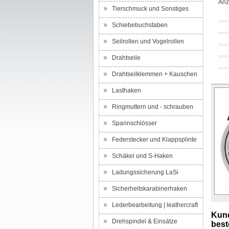
Anz
Tierschmuck und Sonstiges
Schiebebuchstaben
Seilrollen und Vogelrollen
Drahtseile
Drahtseilklemmen + Kauschen
Lasthaken
Ringmuttern und - schrauben
Spannschlösser
Federstecker und Klappsplinte
Schäkel und S-Haken
Ladungssicherung LaSi
Sicherheitskarabinerhaken
Lederbearbeitung | leathercraft
Kund
Drehspindel & Einsätze
beste