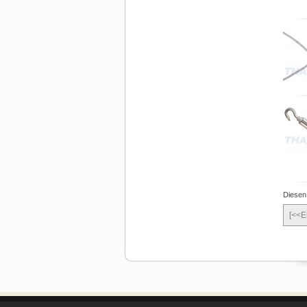
Diesen
[<<E