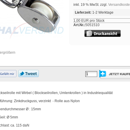
inkl. 19 % MwSt. zzgl.
Versandkoste
Lieferzeit:
1-2 Werktage
1,00 EUR pro Stück
Art.Nr.:
5051510
vergrößern
kseilrolle mit Wirbel ( Blockseilrollen, Umlenkrollen ) in Industriequalität
führung: Zinkdruckguss, verzinkt - Rolle aus Nylon
lendurchmesser Ø : 15mm
 Seil: Ø 5mm
chlast: ca. 115 daN