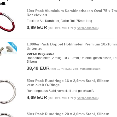
llt:
10er Pack Aluminium Karabinerhaken Oval 75 x 7
Rot eloxiert
Eloxierte Alu Karabiner, Farbe Rot, 75mm lang
3,99 EUR
(inkl. 19 % MwSt. zzgl.
Versandkosten
)
1.000er Pack Doppel Hohlnieten Premium 10x10m
Unten zu
PREMIUM Qualität
Doppelhohlniete, 2-teilig, 10 x 10mm, Unterteil geschlossen, Fa
Silbern
38,49 EUR
(inkl. 19 % MwSt. zzgl.
Versandkosten
)
50er Pack Rundringe 16 x 2,4mm Stahl, Silbern
vernickelt O-Ringe
Rundringe aus Stahl, vernickelt und geschweißt
4,69 EUR
(inkl. 19 % MwSt. zzgl.
Versandkosten
)
50er Pack Rundringe 20 x 3,0mm Stahl, Silbern