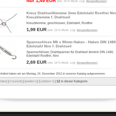
Nur 1,49 EUR
(inkl. 19 % MwSt. zzgl.
Versandkosten
)
Kreuz Drahtseilklemme 3mm Edelstahl Rostfrei Nir
Kreuzklemme f. Drahtseil
Kreuzklemme, geschlossen, Edelstahl, Rostfrei
1,99 EUR
(inkl. 19 % MwSt. zzgl.
Versandkosten
)
Spannschloss M6 x 90mm Haken - Haken DIN 1480
Edelstahl Niro f. Drahtseil
Spannschlösser, Drahtspanner für Drahtseil ähnlich DIN 1480,
Edelstahl Rostfrei, Niro
2,69 EUR
(inkl. 19 % MwSt. zzgl.
Versandkosten
)
 Artikel haben wir am Montag, 24. Dezember 2012 in unseren Katalog aufgenommen.
rstes]
|
[<zurück]
|
[weiter>]
|
[Letztes>>]
|
12
in dieser Kategorie