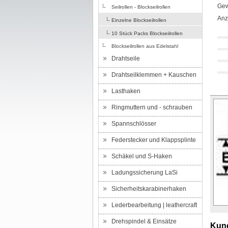
Gew
Seilrollen - Blockseilrollen
Anz
Einzelne Blockseilrollen
10 Stück Packs Blockseilrollen
Blockseilrollen aus Edelstahl
Drahtseile
Drahtseilklemmen + Kauschen
Lasthaken
Ringmuttern und - schrauben
Spannschlösser
Federstecker und Klappsplinte
Schäkel und S-Haken
Ladungssicherung LaSi
Sicherheitskarabinerhaken
Lederbearbeitung | leathercraft
Drehspindel & Einsätze
Kund