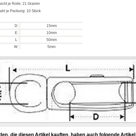
icht je Rolle: 21 Gramm
ahl je Packung: 10 Stück
D:
15mm
E:
10mm
L:
50mm
W:
5mm
en, die diesen Artikel kauften, haben auch folgende Artikel