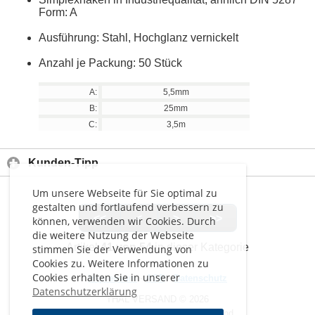
Form: A
Ausführung: Stahl, Hochglanz vernickelt
Anzahl je Packung: 50 Stück
A:
5,5mm
B:
25mm
C:
3,5m
Kunden-Tipp
Um unsere Webseite für Sie optimal zu
gestalten und fortlaufend verbessern zu
<<
<
>
>>
können, verwenden wir Cookies. Durch
die weitere Nutzung der Webseite
Artikel
41 von 54
in dieser Kategorie
stimmen Sie der Verwendung von
Cookies zu. Weitere Informationen zu
Cookies erhalten Sie in unserer
Impressum
-
AGB
-
Datenschutz
Datenschutzerklärung
THAL VERSAND © 2026
Alle Preise inkl. MwSt. zzgl. Versand