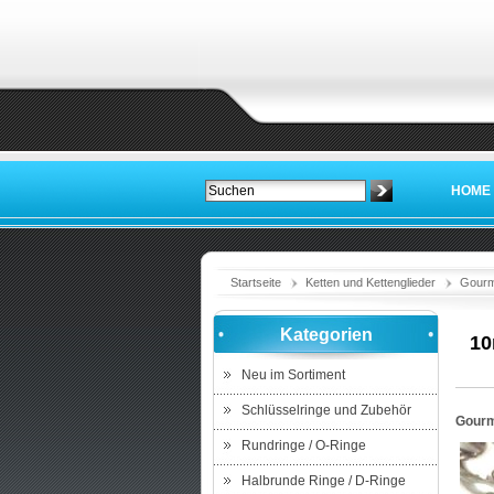
HOME
Startseite
Ketten und Kettenglieder
Gourm
Kategorien
10
Neu im Sortiment
Schlüsselringe und Zubehör
Gourm
Rundringe / O-Ringe
Halbrunde Ringe / D-Ringe