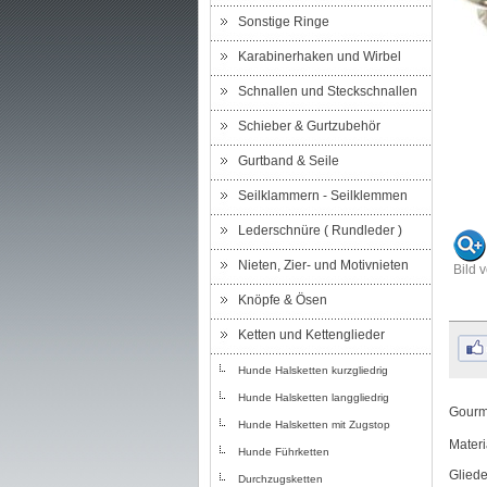
Sonstige Ringe
Karabinerhaken und Wirbel
Schnallen und Steckschnallen
Schieber & Gurtzubehör
Gurtband & Seile
Seilklammern - Seilklemmen
Lederschnüre ( Rundleder )
Nieten, Zier- und Motivnieten
Bild 
Knöpfe & Ösen
Ketten und Kettenglieder
Hunde Halsketten kurzgliedrig
Hunde Halsketten langgliedrig
Gourme
Hunde Halsketten mit Zugstop
Materi
Hunde Führketten
Glied
Durchzugsketten