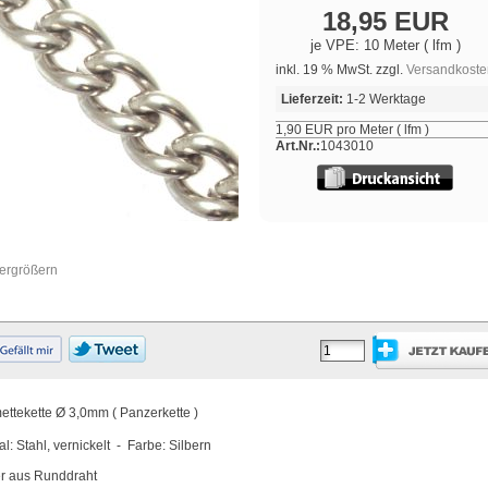
18,95 EUR
je VPE: 10 Meter ( lfm )
inkl. 19 % MwSt. zzgl.
Versandkoste
Lieferzeit:
1-2 Werktage
1,90 EUR pro Meter ( lfm )
Art.Nr.:
1043010
vergrößern
ttekette Ø 3,0
mm ( Panzerkette )
al: Stahl, vernickelt - Farbe: Silbern
er aus Runddraht