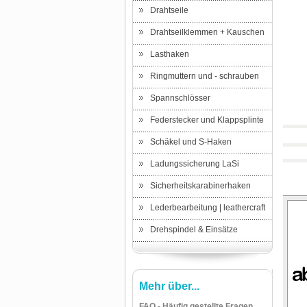
Drahtseile
Drahtseilklemmen + Kauschen
Lasthaken
Ringmuttern und - schrauben
Spannschlösser
Federstecker und Klappsplinte
Schäkel und S-Haken
Ladungssicherung LaSi
Sicherheitskarabinerhaken
Lederbearbeitung | leathercraft
Drehspindel & Einsätze
Mehr über...
FAQ - Häufig gestellte Fragen