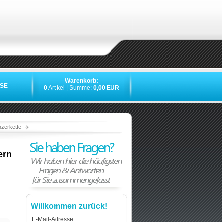
Warenkorb:
SE
0
Artikel | Summe:
0,00 EUR
»
»
»
nzerkette
ern
Willkommen zurück!
E-Mail-Adresse: