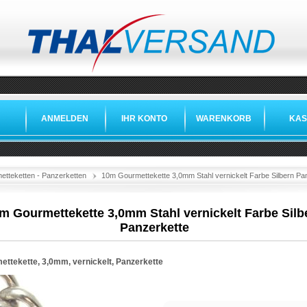
ANMELDEN
IHR KONTO
WARENKORB
KAS
etteketten - Panzerketten
10m Gourmettekette 3,0mm Stahl vernickelt Farbe Silbern Pa
m Gourmettekette 3,0mm Stahl vernickelt Farbe Silb
Panzerkette
ettekette, 3,0mm, vernickelt, Panzerkette