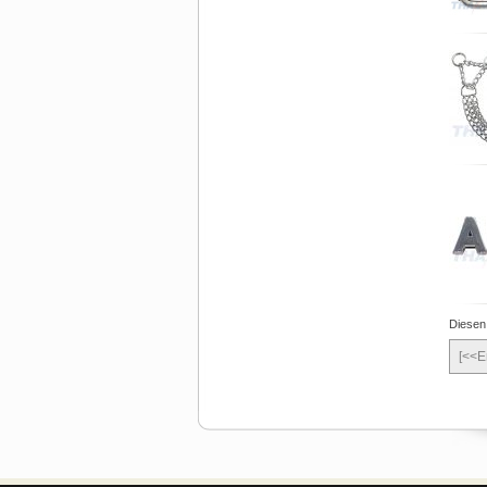
Diesen
[<<E