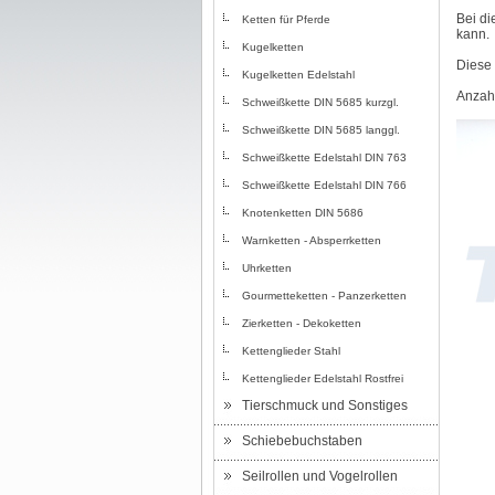
Bei di
Ketten für Pferde
kann.
Kugelketten
Diese 
Kugelketten Edelstahl
Anzahl
Schweißkette DIN 5685 kurzgl.
Schweißkette DIN 5685 langgl.
Schweißkette Edelstahl DIN 763
Schweißkette Edelstahl DIN 766
Knotenketten DIN 5686
Warnketten - Absperrketten
Uhrketten
Gourmetteketten - Panzerketten
Zierketten - Dekoketten
Kettenglieder Stahl
Kettenglieder Edelstahl Rostfrei
Tierschmuck und Sonstiges
Schiebebuchstaben
Seilrollen und Vogelrollen