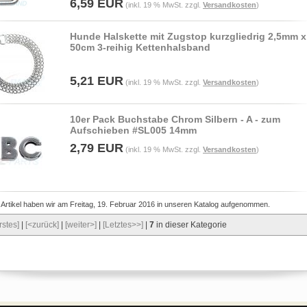
6,59 EUR
(inkl. 19 % MwSt. zzgl.
Versandkosten
)
Hunde Halskette mit Zugstop kurzgliedrig 2,5mm x
50cm 3-reihig Kettenhalsband
5,21 EUR
(inkl. 19 % MwSt. zzgl.
Versandkosten
)
10er Pack Buchstabe Chrom Silbern - A - zum
Aufschieben #SL005 14mm
2,79 EUR
(inkl. 19 % MwSt. zzgl.
Versandkosten
)
 Artikel haben wir am Freitag, 19. Februar 2016 in unseren Katalog aufgenommen.
rstes]
|
[<zurück]
|
[weiter>]
|
[Letztes>>]
|
7
in dieser Kategorie