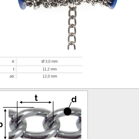
d:
Ø 3,0
mm
t:
11,2 mm
ab:
12,0 mm