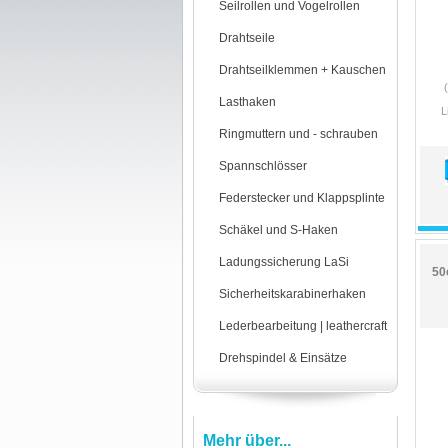
Seilrollen und Vogelrollen
Drahtseile
Drahtseilklemmen + Kauschen
Lasthaken
L
Ringmuttern und - schrauben
Spannschlösser
Federstecker und Klappsplinte
Schäkel und S-Haken
Ladungssicherung LaSi
50
Sicherheitskarabinerhaken
Lederbearbeitung | leathercraft
Drehspindel & Einsätze
Mehr über...