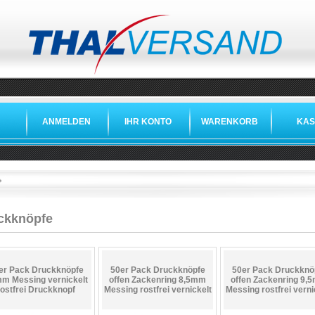
ANMELDEN
IHR KONTO
WARENKORB
KAS
»
»
ckknöpfe
er Pack Druckknöpfe
50er Pack Druckknöpfe
50er Pack Druckknö
m Messing vernickelt
offen Zackenring 8,5mm
offen Zackenring 9,
rostfrei Druckknopf
Messing rostfrei vernickelt
Messing rostfrei verni