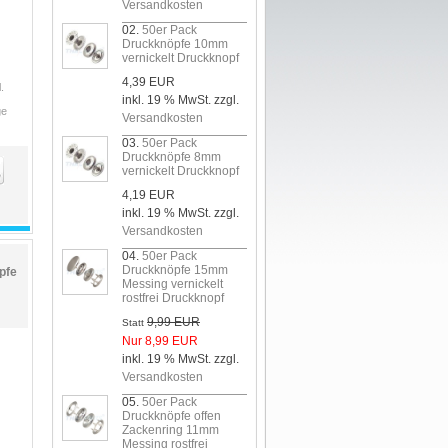
Versandkosten
02.
50er Pack
Druckknöpfe 10mm
vernickelt Druckknopf
4,39 EUR
.
inkl. 19 % MwSt. zzgl.
ge
Versandkosten
03.
50er Pack
Druckknöpfe 8mm
vernickelt Druckknopf
4,19 EUR
inkl. 19 % MwSt. zzgl.
Versandkosten
04.
50er Pack
Druckknöpfe 15mm
pfe
Messing vernickelt
rostfrei Druckknopf
9,99 EUR
Statt
Nur 8,99 EUR
inkl. 19 % MwSt. zzgl.
Versandkosten
05.
50er Pack
Druckknöpfe offen
Zackenring 11mm
Messing rostfrei