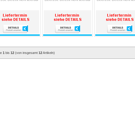
ge
1
bis
12
(von insgesamt
12
Artikeln)