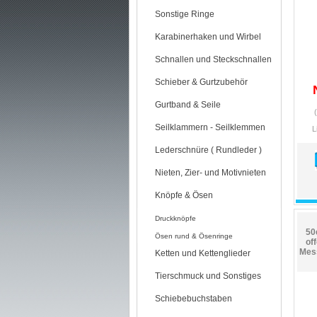
Sonstige Ringe
Karabinerhaken und Wirbel
Schnallen und Steckschnallen
Schieber & Gurtzubehör
Gurtband & Seile
Seilklammern - Seilklemmen
L
Lederschnüre ( Rundleder )
Nieten, Zier- und Motivnieten
Knöpfe & Ösen
Druckknöpfe
50
Ösen rund & Ösenringe
of
Mess
Ketten und Kettenglieder
Tierschmuck und Sonstiges
Schiebebuchstaben