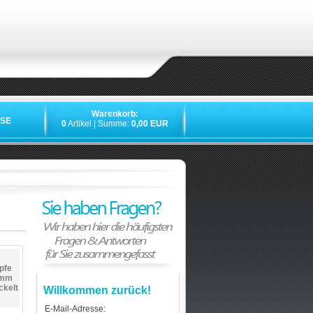
Warenkorb:
SE
0
Artikel | Summe:
0,00 EUR
pfe
5mm
ckelt
Willkommen zurück!
E-Mail-Adresse: