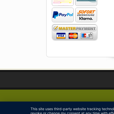
This site uses third-party website tracking techno
revoke or change my consent at any time with effe