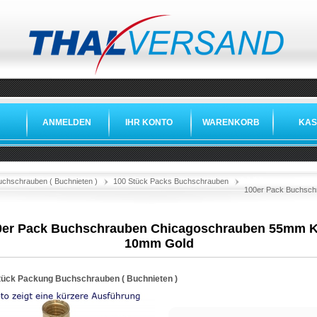
ANMELDEN
IHR KONTO
WARENKORB
KAS
»
»
»
»
uchschrauben ( Buchnieten )
100 Stück Packs Buchschrauben
100er Pack Buchsch
0er Pack Buchschrauben Chicagoschrauben 55mm K
10mm Gold
tück Packung Buchschrauben ( Buchnieten )