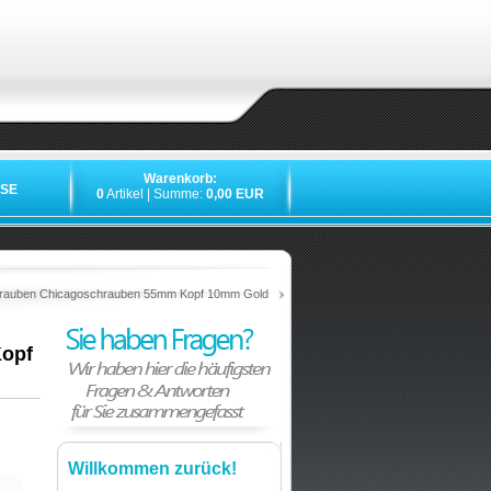
Warenkorb:
SE
0
Artikel | Summe:
0,00 EUR
rauben Chicagoschrauben 55mm Kopf 10mm Gold
opf
Willkommen zurück!