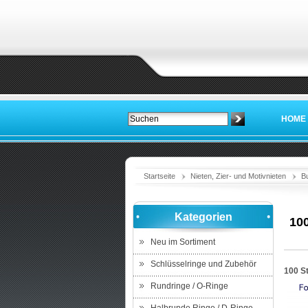
HOME
Startseite
Nieten, Zier- und Motivnieten
B
Kategorien
10
Neu im Sortiment
Schlüsselringe und Zubehör
100 S
Rundringe / O-Ringe