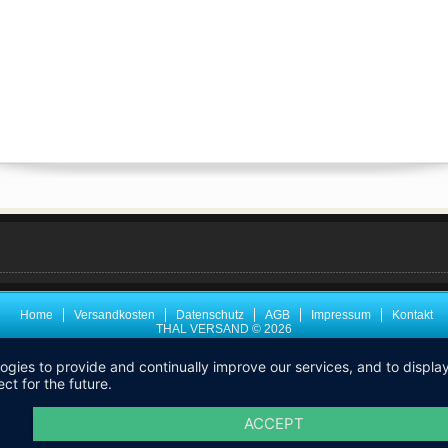
Home
Versandkosten
Datenschutz
AGB
Impressum
Kontakt
THAL VERSAND © 2026
logies to provide and continually improve our services, and to displ
ct for the future.
ACCEPT