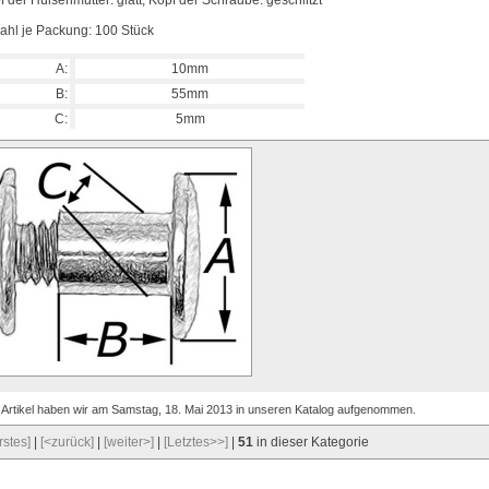
f der Hülsenmutter: glatt, Kopf der Schraube: geschlitzt
ahl je Packung: 100 Stück
A:
10mm
B:
55mm
C:
5mm
 Artikel haben wir am Samstag, 18. Mai 2013 in unseren Katalog aufgenommen.
rstes]
|
[<zurück]
|
[weiter>]
|
[Letztes>>]
|
51
in dieser Kategorie