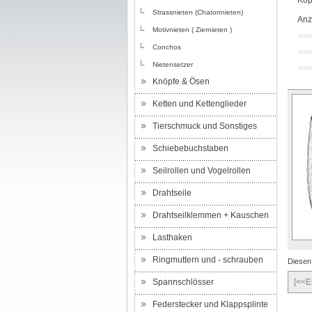
Kop
Strassnieten (Chatonnieten)
Anz
Motivnieten ( Ziernieten )
Conchos
Nietensetzer
Knöpfe & Ösen
Ketten und Kettenglieder
Tierschmuck und Sonstiges
Schiebebuchstaben
Seilrollen und Vogelrollen
Drahtseile
Drahtseilklemmen + Kauschen
Lasthaken
Ringmuttern und - schrauben
Diesen
Spannschlösser
[<<E
Federstecker und Klappsplinte