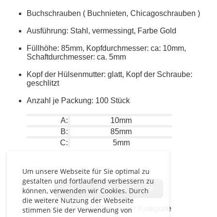
Buchschrauben ( Buchnieten, Chicagoschrauben )
Ausführung: Stahl, vermessingt, Farbe Gold
Füllhöhe: 85mm, Kopfdurchmesser: ca: 10mm,
Schaftdurchmesser: ca. 5mm
Kopf der Hülsenmutter: glatt, Kopf der Schraube:
geschlitzt
Anzahl je Packung: 100 Stück
A:
10mm
B:
85mm
C:
5mm
Um unsere Webseite für Sie optimal zu
gestalten und fortlaufend verbessern zu
<<
<
>
>>
können, verwenden wir Cookies. Durch
die weitere Nutzung der Webseite
Artikel
47 von 51
in dieser Kategorie
stimmen Sie der Verwendung von