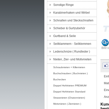
Sonstige Ringe
Karabinerhaken und Wirbel
Schnallen und Steckschnallen
Schieber & Gurtzubehör
Gurtband & Seile
Seilklammern - Seilklemmen
Bild 
Lederschnüre ( Rundleder )
Nieten, Zier- und Motivnieten
Schraubnieten + Killernieten
Buchschrauben ( Buchnieten )
Ein
Buchecken
Mat
Doppel Hohlnieten PREMIUM
Ein
Doppel Hohlnieten Standard
Anz
Strassnieten (Chatonnieten)
Kund
Motivnieten ( Ziernieten )
beste