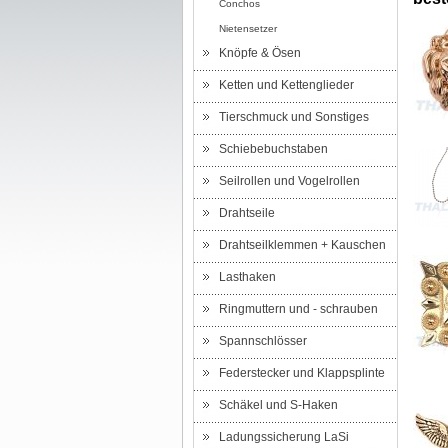
Conchos
Nietensetzer
Knöpfe & Ösen
Ketten und Kettenglieder
Tierschmuck und Sonstiges
Schiebebuchstaben
Seilrollen und Vogelrollen
Drahtseile
Drahtseilklemmen + Kauschen
Lasthaken
Ringmuttern und - schrauben
Spannschlösser
Federstecker und Klappsplinte
Schäkel und S-Haken
Ladungssicherung LaSi