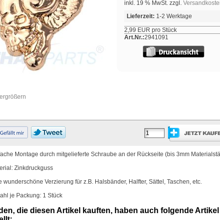
inkl. 19 % MwSt. zzgl.
Versandkoste
Lieferzeit:
1-2 Werktage
2,99 EUR pro Stück
Art.Nr.:
2941091
vergrößern
fache Montage durch mitgelieferte Schraube an der Rückseite (bis 3mm Materialstä
erial: Zinkdruckguss
e wunderschöne Verzierung für z.B. Halsbänder, Halfter, Sättel, Taschen, etc.
ahl je Packung: 1 Stück
en, die diesen Artikel kauften, haben auch folgende Artikel
llt: