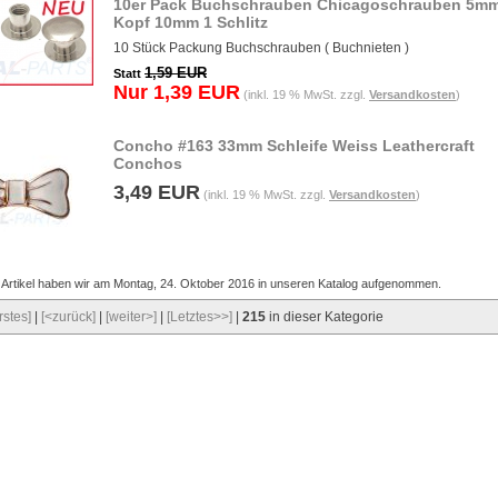
10er Pack Buchschrauben Chicagoschrauben 5m
Kopf 10mm 1 Schlitz
10 Stück Packung Buchschrauben ( Buchnieten )
1,59 EUR
Statt
Nur 1,39 EUR
(inkl. 19 % MwSt. zzgl.
Versandkosten
)
Concho #163 33mm Schleife Weiss Leathercraft
Conchos
3,49 EUR
(inkl. 19 % MwSt. zzgl.
Versandkosten
)
 Artikel haben wir am Montag, 24. Oktober 2016 in unseren Katalog aufgenommen.
rstes]
|
[<zurück]
|
[weiter>]
|
[Letztes>>]
|
215
in dieser Kategorie