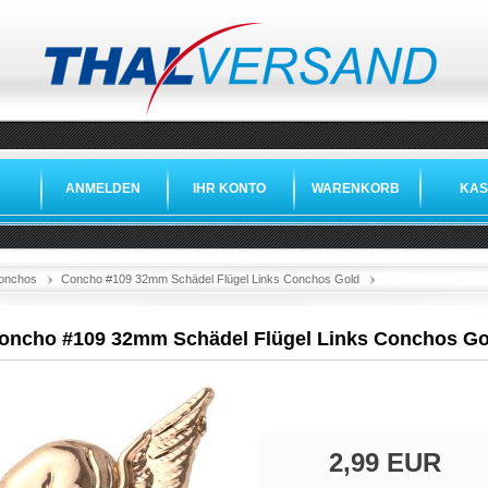
ANMELDEN
IHR KONTO
WARENKORB
KAS
»
»
»
onchos
Concho #109 32mm Schädel Flügel Links Conchos Gold
oncho #109 32mm Schädel Flügel Links Conchos Go
2,99 EUR