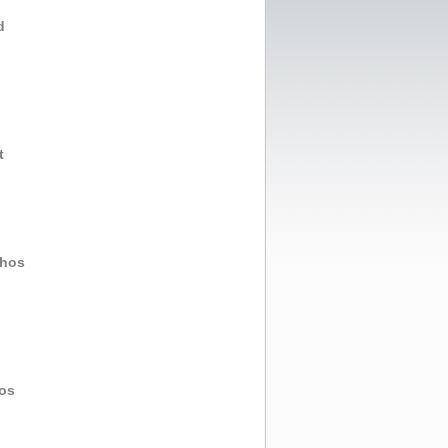
d
t
chos
os