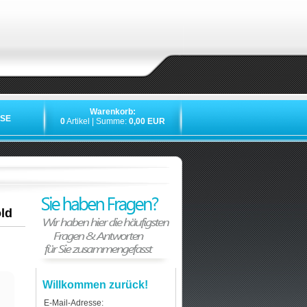
Warenkorb:
SE
0
Artikel | Summe:
0,00 EUR
ld
Willkommen zurück!
E-Mail-Adresse: