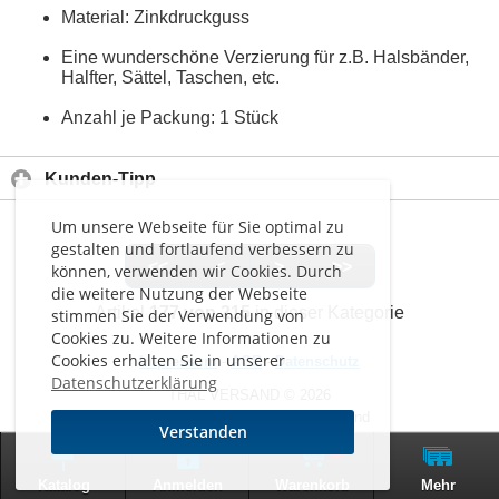
Material: Zinkdruckguss
Eine wunderschöne Verzierung für z.B. Halsbänder,
Halfter, Sättel, Taschen, etc.
Anzahl je Packung: 1 Stück
Kunden-Tipp
Um unsere Webseite für Sie optimal zu
gestalten und fortlaufend verbessern zu
<<
<
>
>>
können, verwenden wir Cookies. Durch
die weitere Nutzung der Webseite
Artikel
177 von 215
in dieser Kategorie
stimmen Sie der Verwendung von
Cookies zu. Weitere Informationen zu
Cookies erhalten Sie in unserer
Impressum
-
AGB
-
Datenschutz
Datenschutzerklärung
THAL VERSAND © 2026
Alle Preise inkl. MwSt. zzgl. Versand
Verstanden
0
Zur klassischen Website
Katalog
Anmelden
Warenkorb
Mehr